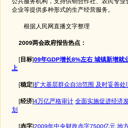
公共服务机构，支持供销合作社、农民专业
企业等提供多种形式的生产经营服务。
根据人民网直播文字整理
2009两会政府报告热点：
[
目标
]
09年GDP增长8%左右 城镇新增就
上
[
稳定
]
扩大基层群众自治范围 及时妥善处
[
经济
]
4万亿严格审计
全面实施促进经济
划
[
赤字
]
2009年中央财政赤字7500亿元 地方