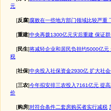
元
[
反腐
]
腐败在一些地方部门领域比较严重 
[
重建
]
中央再拨1300亿元灾后重建 保证
[
民生
]
将减轻企业和居民负担约5000亿元
税
[
社保
]
中央投入社保资金2930亿 扩大社
[
三农
]
今年拟安排三农投入7161亿元 提
价
[
购房
]
对符合条件二套房购买者实行减税