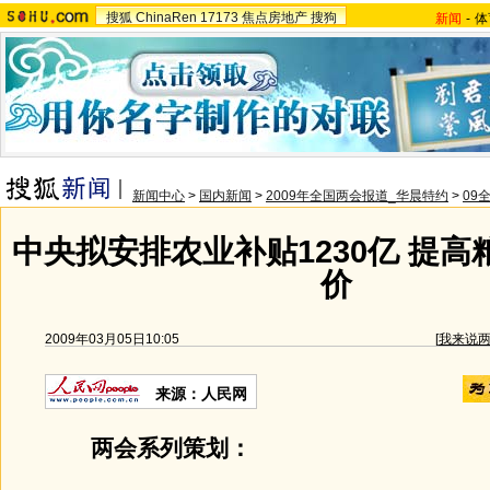
搜狐
ChinaRen
17173
焦点房地产
搜狗
新闻
-
体
新闻中心
>
国内新闻
>
2009年全国两会报道_华晨特约
>
09
中央拟安排农业补贴1230亿 提
价
2009年03月05日10:05
[
我来说
来源：人民网
两会系列策划：