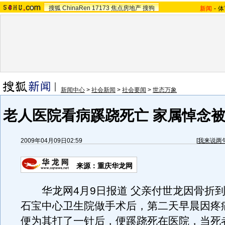
搜狐
ChinaRen
17173
焦点房地产
搜狗
新闻
-
体
新闻中心
>
社会新闻
>
社会要闻
>
世态万象
老人医院看病蹊跷死亡 家属悼念被
2009年04月09日02:59
[
我来说两
来源：重庆华龙网
华龙网4月9日报道 父亲付世龙因骨折到
石宝中心卫生院做手术后，第二天早晨因疼
便为其打了一针后，便蹊跷死在医院，当死