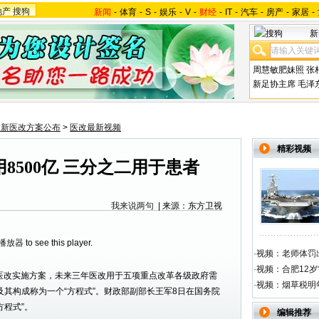
地产
搜狗
新闻
-
体育
-
S
-
娱乐
-
V
-
财经
-
IT
-
汽车
-
房产
-
家居
-
新
周慧敏肥妹照
张
新足协主席
毛泽
国新医改方案公布
>
医改最新视频
精彩视频
8500亿 三分之二用于患者
我来说两句
| 来源：东方卫视
h播放器
to see this player.
·
视频：老师体罚出
·
视频：合肥12岁
医改实施方案，未来三年医改用于五项重点改革各级政府需
·
视频：烟草税明
及其构成称为一个“方程式”。财政部副部长王军8日在国务院
方程式”。
编辑推荐