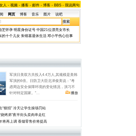
女人
-
视频
-
播客
-
邮件
-
博客
-
BBS
-
我说两句
闻
网页
博客
音乐
图片
说吧
柏芝怀孕
明星身份证号
中国21位漂亮女市长
东的十个儿女
朱镕基退休生活
邓小平伤心往事
军演日美双方共投入4.4万人,其规模是美韩
军演的6倍。日防卫大臣北泽俊美说：“考
虑周边安全保障环境的变化情况，演习不
针对特定国家。”…
播放
“狠招” 冷天让学生操场罚站
“烧烤弟”夜半街头卖肉串走红
年将再上调 香烟零售价将提高