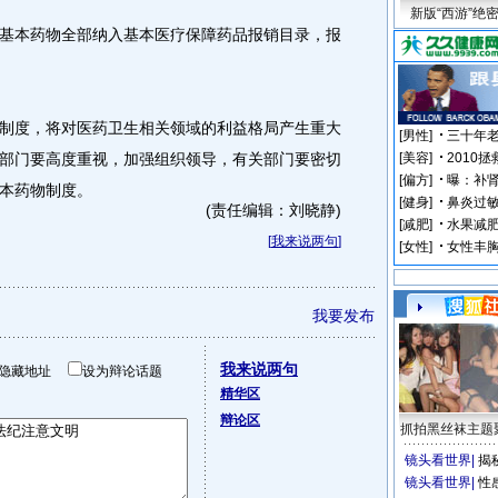
新版“西游”绝
本药物全部纳入基本医疗保障药品报销目录，报
度，将对医药卫生相关领域的利益格局产生重大
部门要高度重视，加强组织领导，有关部门要密切
本药物制度。
(责任编辑：刘晓静)
[
我来说两句
]
我要发布
我来说两句
隐藏地址
设为辩论话题
精华区
辩论区
抓拍黑丝袜主题
镜头看世界
|
揭
镜头看世界
|
性