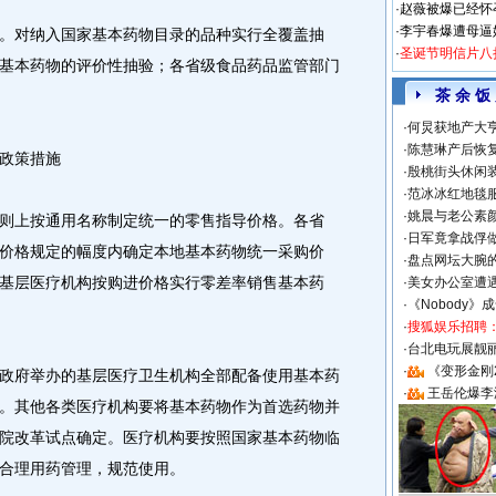
·
赵薇被爆已经怀
·
李宇春爆遭母逼
对纳入国家基本药物目录的品种实行全覆盖抽
·
圣诞节明信片八
基本药物的评价性抽验；各省级食品药品监管部门
茶 余 饭
·
何炅获地产大亨
·
陈慧琳产后恢复
政策措施
·
殷桃街头休闲装
·
范冰冰红地毯
·
姚晨与老公素
上按通用名称制定统一的零售指导价格。各省
·
日军竟拿战俘
价格规定的幅度内确定本地基本药物统一采购价
·
盘点网坛大腕
基层医疗机构按购进价格实行零差率销售基本药
·
美女办公室遭
·
《Nobody》
·
搜狐娱乐招聘
·
台北电玩展靓丽S
·
《变形金刚
府举办的基层医疗卫生机构全部配备使用基本药
·
王岳伦爆李
。其他各类医疗机构要将基本药物作为首选药物并
院改革试点确定。医疗机构要按照国家基本药物临
合理用药管理，规范使用。