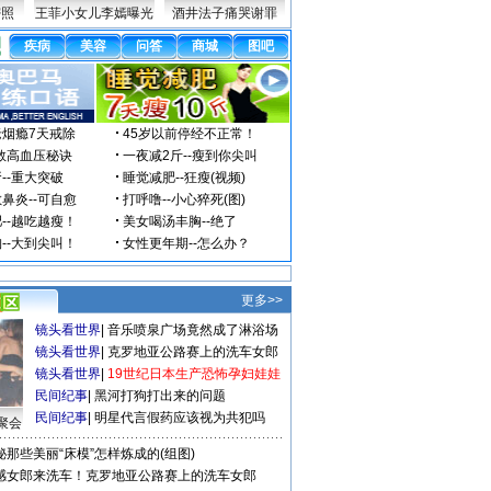
密照
王菲小女儿李嫣曝光
酒井法子痛哭谢罪
更多>>
镜头看世界
|
音乐喷泉广场竟然成了淋浴场
镜头看世界
|
克罗地亚公路赛上的洗车女郎
镜头看世界
|
19世纪日本生产恐怖孕妇娃娃
民间纪事
|
黑河打狗打出来的问题
民间纪事
|
明星代言假药应该视为共犯吗
聚会
秘那些美丽“床模”怎样炼成的(组图)
感女郎来洗车！克罗地亚公路赛上的洗车女郎