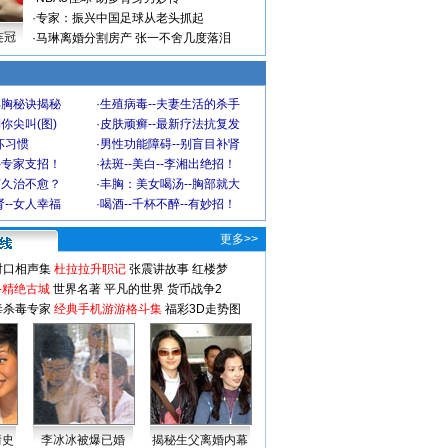
·
专家：振兴中国足球从老头抓起
连冠
·
马琳离婚分割房产 张一不舍几度落泪
丰胸秘诀揭秘
·
生殖病毒--夫妻生活的杀手
你尖叫(图)
·
皮肤顽癣--最新疗法抗复发
坏习惯
·
男性功能障碍--别盲目补肾
-专家支招！
·
祛斑--美白--李湘出绝招！
何久治不愈？
·
丰胸：美女喝汤--胸部就大
--女人幸福
·
喝酒--千杯不醉--有妙招！
更多>>
对口相声集
杜拉拉升职记
张震讲故事
红楼梦
-精绝古城
世界名著
平凡的世界
货币战争2
毒杀毒专家
经典手机游游格斗集
福彩3D走势图
情史
李冰冰被爆已婚
揭秘生父离婚内幕