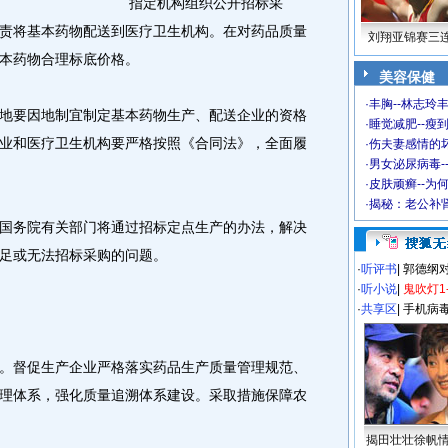
指定机构组织公开招标采
责将基本药物配送到医疗卫生机构。在对药品质量
刘翔亚锦赛三
本药物合理标底价格。
美容保健
·
丰胸--林志玲
要因地制宜制定基本药物生产、配送企业的资格
·
睡觉减肥--瘦到
业和医疗卫生机构要严格按照《合同法》，全面履
·
伤夫妻感情的
·
男女泌尿病毒-
·
皮肤顽癣--为
·
揭秘：老公补肾
务院有关部门将通过招标定点生产的办法，解决
足或无法招标采购的问题。
·
听评书
|
郭德纲
·
听小说
|
鬼吹灯1
·
共享区
|
手机病
督促生产企业严格落实药品生产质量管理规范、
理体系，强化质量追溯体系建设。采取措施保障农
揭田壮壮徐帆