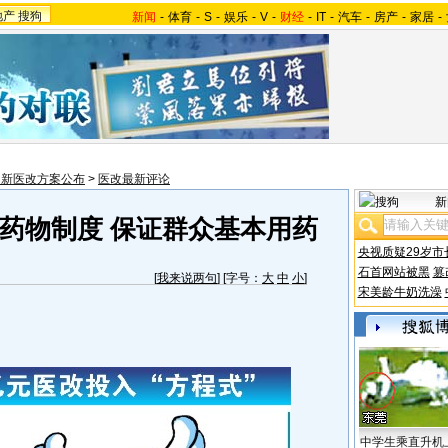
地产
搜狗
新闻
-
体育
-
S
-
娱乐
-
V
-
财经
-
IT
-
汽车
-
房产
-
家居
-
国新医改方案公布
>
医改最新评论
新
药物制度 保证群众基本用药
央视质疑29岁市
石首网站被黑
篡
[
我来说两句
] [字号：
大
中
小
]
宋美龄牛奶洗澡
中学生乘直升机