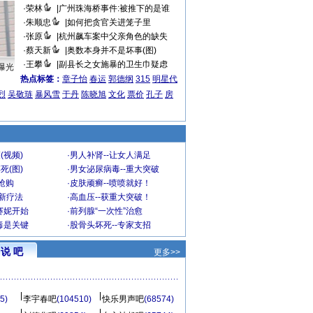
·
荣林
|
广州珠海桥事件:被推下的是谁
·
朱顺忠
|
如何把贪官关进笼子里
·
张原
|
杭州飙车案中父亲角色的缺失
·
蔡天新
|
奥数本身并不是坏事(图)
·
王攀
|
副县长之女施暴的卫生巾疑虑
曝光
热点标签：
章子怡
春运
郭德纲
315
明星代
烈
吴敬琏
暴风雪
于丹
陈晓旭
文化
票价
孔子
房
(视频)
·
男人补肾--让女人满足
死(图)
·
男女泌尿病毒--重大突破
”抢购
·
皮肤顽癣--喷喷就好！
-新疗法
·
高血压--获重大突破！
赛妮开始
·
前列腺“一次性”治愈
毒是关键
·
股骨头坏死--专家支招
说 吧
更多>>
5)
李宇春吧
(104510)
快乐男声吧
(68574)