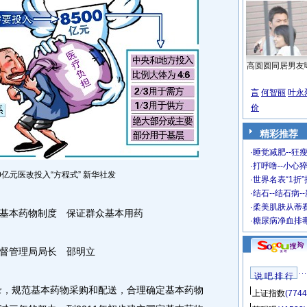
高圆圆同居男友
言
何智丽
叶永
价
精彩推荐
·
睡觉减肥--狂瘦
·
打呼噜--小心猝
0亿元医改投入“方程式” 新华社发
·
世界名表“1折
·
结石--结石病-
·
柔美肌肤从蒂
基本药物制度 保证群众基本用药
·
糖尿病净血排
督管理局局长 邵明立
说 吧 排 行
录，规范基本药物采购和配送，合理确定基本药物
上证指数
(7744