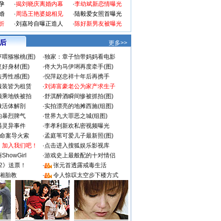
孕
·
揭刘晓庆离婚内幕
·
李幼斌新恋情曝光
婚
·
周迅王艳婆媳相见
·
陆毅爱女照首曝光
折
·
刘嘉玲自曝正造人
·
陈好新男友被曝光
 后
更多>>
喂猕猴桃(图)
·
独家：章子怡带妈妈看电影
好身材(图)
·
佟大为马伊琍再度牵手(图)
秀性感(图)
·
倪萍赵忠祥十年后再携手
服装皆为租赁
·
刘涛富豪老公为家产求生子
颜乘地铁被拍
·
舒淇醉酒瞬间惨被抓拍(图)
做活体解剖
·
实拍漂亮的地摊西施(组图)
的暴烈脾气
·
世界九大罪恶之城(组图)
遇灵异事件
·
李孝利新欢私密视频曝光
成命案导火索
·
孟庭苇可爱儿子最新照(图)
：加入我们吧！
·
点击进入搜狐娱乐影视库
howGirl
·
游戏史上最般配的十对情侣
2》送票！
·
张元首透露戒毒生活
湘胎教
·
令人惊叹太空步下楼方式