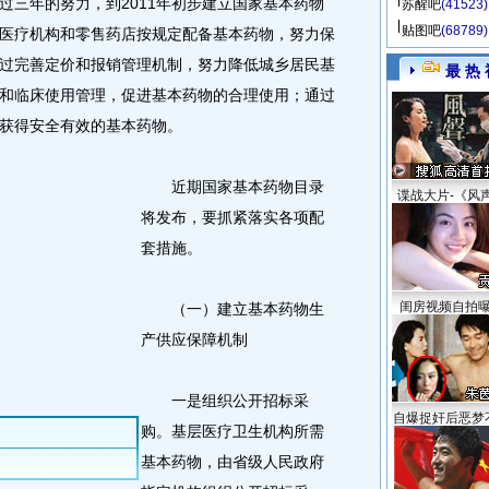
过三年的努力，到2011年初步建立国家基本药物
苏醒吧
(41523)
贴图吧
(68789)
医疗机构和零售药店按规定配备基本药物，努力保
过完善定价和报销管理机制，努力降低城乡居民基
最 热 
和临床使用管理，促进基本药物的合理使用；通过
获得安全有效的基本药物。
近期国家基本药物目录
谍战大片-《风
将发布，要抓紧落实各项配
套措施。
闺房视频自拍
（一）建立基本药物生
产供应保障机制
一是组织公开招标采
自爆捉奸后恶梦
购。基层医疗卫生机构所需
基本药物，由省级人民政府