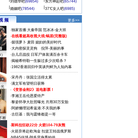
刘德华吧
(69854)
东方神起吧
(65744)
婚姻吧
(78544)
37℃女人吧
(6985)
视 频
更多>>
·
独家首播:大秦帝国
范冰冰-金大班
·
在线看超高收视大戏:
蜗居(完整版)
·
倔强萝卜
麦田
媳妇的美好时代
·
大内密探灵灵狗
倪萍-美丽的事
·
台儿庄战役 日军尸体装满百余卡车
声》
·
揭秘希特勒一生躲过多少次暗杀？
·
1982香港回归中英谈判鲜为人知内幕
·
宋丹丹：张国立活得太累
·
满文军有望明日获释
曝光
·
《变形金刚2》送电影票！
·
李湘王岳伦恩爱待产
·
黎姿怀孕大肚照曝光 月用30万安胎
·
阿娇懒理冠希返港:不关我的事
·
古巨基：我与霆锋都是一哥
不断
·
斯科拉狂砍22分 火箭104-79灰熊
·
火箭弃将赴欧淘金 扣篮王转战俄罗斯
·
NBA5佳球-朗多背身秀妙传