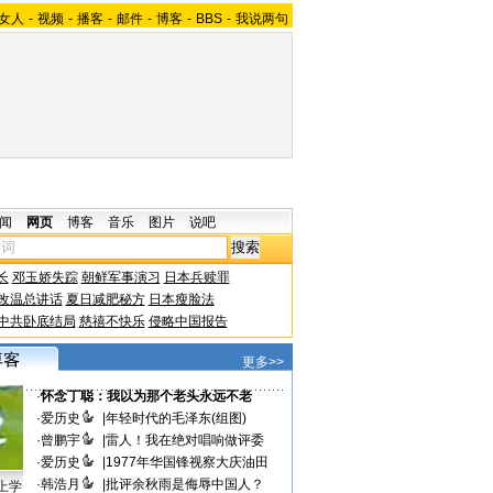
女人
-
视频
-
播客
-
邮件
-
博客
-
BBS
-
我说两句
闻
网页
博客
音乐
图片
说吧
长
邓玉娇失踪
朝鲜军事演习
日本兵赎罪
改温总讲话
夏日减肥秘方
日本瘦脸法
中共卧底结局
慈禧不快乐
侵略中国报告
更多>>
·
怀念丁聪：我以为那个老头永远不老
·
爱历史
|
年轻时代的毛泽东(组图)
·
曾鹏宇
|
雷人！我在绝对唱响做评委
·
爱历史
|
1977年华国锋视察大庆油田
·
韩浩月
|
批评余秋雨是侮辱中国人？
上学