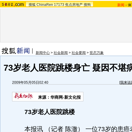
搜狐
ChinaRen
17173
焦点房地产
搜狗
新闻
-
体
新闻中心
>
社会新闻
>
社会要闻
>
世态万象
73岁老人医院跳楼身亡 疑因不堪
2009年05月05日02:40
[
我来说
来源：
华商网-新文化报
73岁老人医院跳楼
本报讯 （记者 陈澈） 一位73岁的患癌