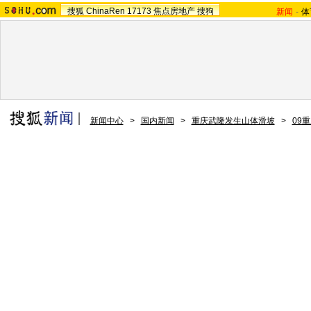
搜狐
ChinaRen
17173
焦点房地产
搜狗
新闻
-
体
新闻中心
>
国内新闻
>
重庆武隆发生山体滑坡
>
09