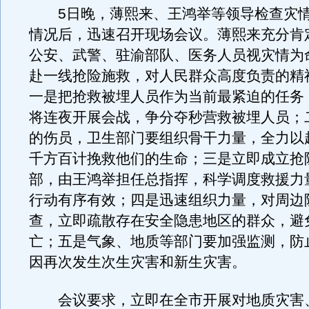
5日晚，薄熙来、王鸿举等领导检查灾情
情况后，迅速召开现场会议。薄熙来充分肯
公安、武警、驻渝部队、医务人员视灾情为
赴一线抢险施救，对人民群众高度负责的精
一是把抢救被埋人员作为当前最紧迫的任务
将连夜开展会战，争分夺秒营救被埋人员；
的伤员，卫生部门要组织骨干力量，全力以
千方百计挽救他们的生命；三是立即成立抢
部，由王鸿举担任总指挥，科学调度救援力
行动有序有效；四是迅速组织力量，对周边
查，立即疏散存在安全隐患地区的群众，避
亡；五是气象、地质等部门要加强监测，防
因再次发生次生灾害和新生灾害。
会议要求，立即在全市开展对地质灾害