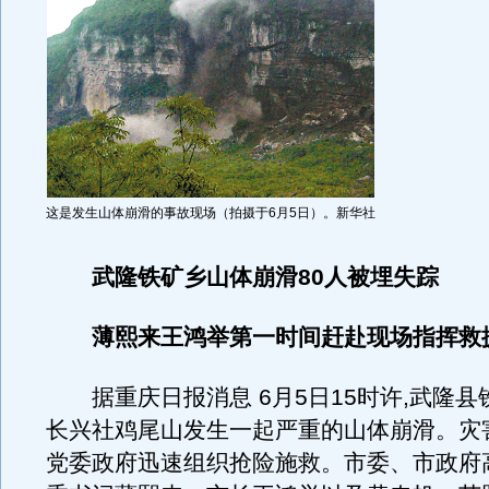
这是发生山体崩滑的事故现场（拍摄于6月5日）。新华社
武隆铁矿乡山体崩滑80人被埋失踪
薄熙来王鸿举第一时间赶赴现场指挥救
据重庆日报消息 6月5日15时许,武隆县
长兴社鸡尾山发生一起严重的山体崩滑。灾
党委政府迅速组织抢险施救。市委、市政府