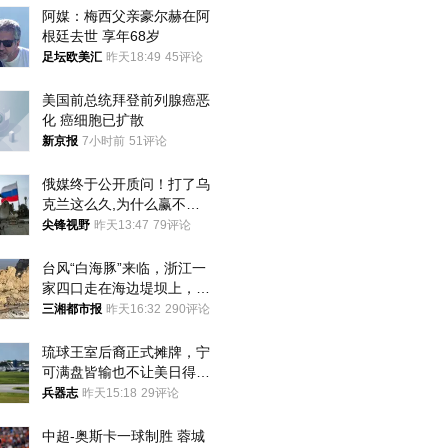
阿媒：梅西父亲豪尔赫在阿
根廷去世 享年68岁
足坛欧美汇
昨天18:49
45评论
美国前总统拜登前列腺癌恶
化 癌细胞已扩散
新京报
7小时前
51评论
俄媒终于公开质问！打了乌
克兰这么久,为什么赢不了?
答案令人沉默
尖锋视野
昨天13:47
79评论
台风“白海豚”来临，浙江一
家四口走在海边堤坝上，其
中9岁男孩被巨浪卷入海
三湘都市报
昨天16:32
290评论
中，搜救仍在进行
琉球王室后裔正式摊牌，宁
可满盘皆输也不让美日得
逞，中国成关键
兵器志
昨天15:18
29评论
中超-奥斯卡一球制胜 蓉城