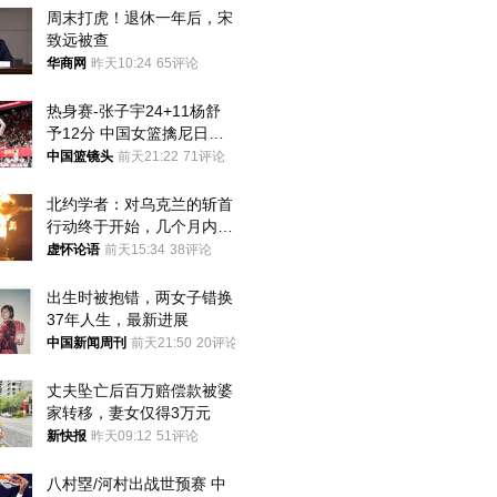
周末打虎！退休一年后，宋
致远被查
华商网
昨天10:24
65评论
热身赛-张子宇24+11杨舒
予12分 中国女篮擒尼日利
亚
中国篮镜头
前天21:22
71评论
北约学者：对乌克兰的斩首
行动终于开始，几个月内乌
将投降
虚怀论语
前天15:34
38评论
出生时被抱错，两女子错换
37年人生，最新进展
中国新闻周刊
前天21:50
20评论
丈夫坠亡后百万赔偿款被婆
家转移，妻女仅得3万元
新快报
昨天09:12
51评论
八村塁/河村出战世预赛 中