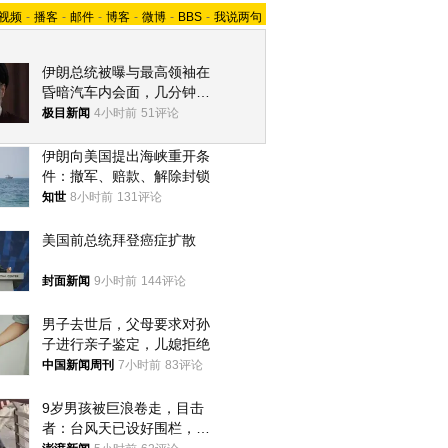
视频
-
播客
-
邮件
-
博客
-
微博
-
BBS
-
我说两句
伊朗总统被曝与最高领袖在
昏暗汽车内会面，几分钟里
只能靠声音交谈难辨真假
极目新闻
4小时前
51评论
伊朗向美国提出海峡重开条
件：撤军、赔款、解除封锁
知世
8小时前
131评论
美国前总统拜登癌症扩散
封面新闻
9小时前
144评论
男子去世后，父母要求对孙
子进行亲子鉴定，儿媳拒绝
中国新闻周刊
7小时前
83评论
9岁男孩被巨浪卷走，目击
者：台风天已设好围栏，一