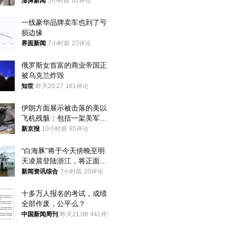
家四口翻入时保安曾喊话劝
澎湃新闻
5小时前
62评论
阻
一线豪华品牌卖车也到了亏
损边缘
界面新闻
7小时前
27评论
俄罗斯女首富的商业帝国正
被乌克兰炸毁
知世
昨天20:27
161评论
伊朗方面展示被击落的美以
飞机残骸：包括一架美军F-
15战斗机残骸以及多架无人
新京报
10小时前
85评论
机等
“白海豚”将于今天傍晚至明
天凌晨登陆浙江，将正面袭
击、贯穿浙江
新闻资讯综合
7小时前
20评论
十多万人报名的考试，成绩
全部作废，公平么？
中国新闻周刊
昨天21:08
441评论