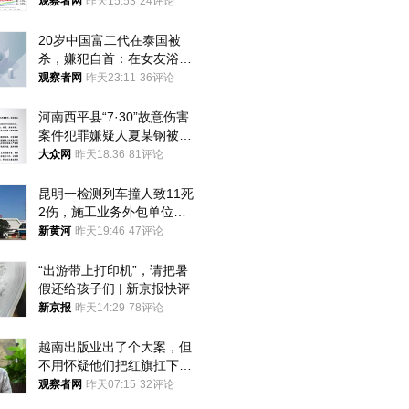
观察者网
昨天15:53
24评论
20岁中国富二代在泰国被
杀，嫌犯自首：在女友浴室
看到他
观察者网
昨天23:11
36评论
河南西平县“7·30”故意伤害
案件犯罪嫌疑人夏某钢被抓
获
大众网
昨天18:36
81评论
昆明一检测列车撞人致11死
2伤，施工业务外包单位被
罚1.5万元，国铁昆明局被
新黄河
昨天19:46
47评论
罚300万元
“出游带上打印机”，请把暑
假还给孩子们 | 新京报快评
新京报
昨天14:29
78评论
越南出版业出了个大案，但
不用怀疑他们把红旗扛下去
的决心
观察者网
昨天07:15
32评论