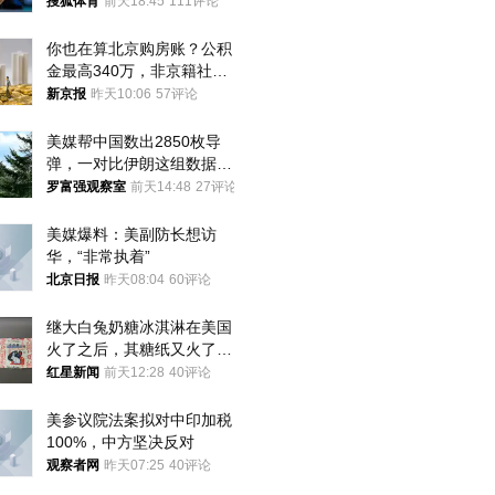
八强
搜狐体育
前天18:45
111评论
你也在算北京购房账？公积
金最高340万，非京籍社保
1年
新京报
昨天10:06
57评论
美媒帮中国数出2850枚导
弹，一对比伊朗这组数据，
发现出大事了
罗富强观察室
前天14:48
27评论
美媒爆料：美副防长想访
华，“非常执着”
北京日报
昨天08:04
60评论
继大白兔奶糖冰淇淋在美国
火了之后，其糖纸又火了！
海外博主盛赞：平面设计经
红星新闻
前天12:28
40评论
典之作
美参议院法案拟对中印加税
100%，中方坚决反对
观察者网
昨天07:25
40评论