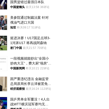
国男篮错过最强日本队
中国篮镜头
前天13:58
36评论
美参院通过制裁法案 针对
俄油气进口大国
知世
昨天09:17
51评论
挺进决赛！U17国足点球3-
1河床U17 将再战阿森纳
射门中国
前天21:57
70评论
一段视频就能炒出“全国小
炒肉大王”，费大厨“塌房”了
吗？
中国新闻网
昨天10:21
22评论
因严重违纪违法 金融监管
总局原局长李云泽被罢免全
国人大代表
经济观察报
前天16:24
112评论
国乒男单全军覆没！4人出
战WTT横滨冠军赛均无缘