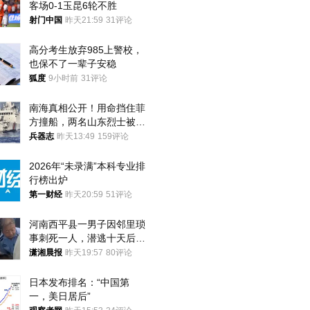
客场0-1玉昆6轮不胜
射门中国
昨天21:59
31评论
高分考生放弃985上警校，
也保不了一辈子安稳
狐度
9小时前
31评论
南海真相公开！用命挡住菲
方撞船，两名山东烈士被授
武警最高荣誉
兵器志
昨天13:49
159评论
2026年“未录满”本科专业排
行榜出炉
第一财经
昨天20:59
51评论
河南西平县一男子因邻里琐
事刺死一人，潜逃十天后在
十多公里外一片玉米地里落
潇湘晨报
昨天19:57
80评论
网
日本发布排名：“中国第
一，美日居后”