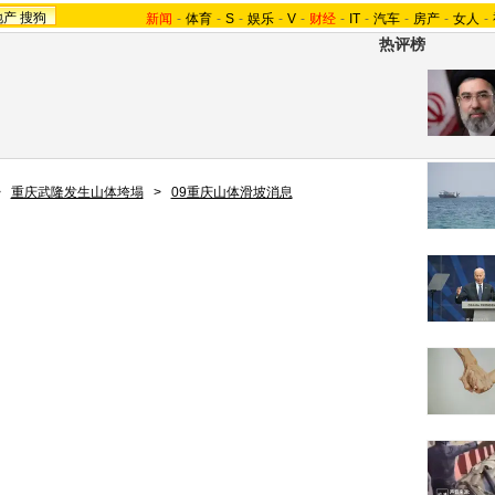
地产
搜狗
新闻
-
体育
-
S
-
娱乐
-
V
-
财经
-
IT
-
汽车
-
房产
-
女人
-
热评榜
>
重庆武隆发生山体垮塌
>
09重庆山体滑坡消息