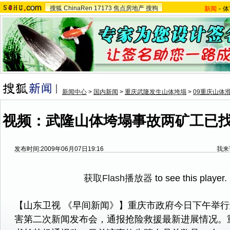
搜狐
ChinaRen
17173
焦点房地产
搜狗
新闻
-
体
新闻中心
>
国内新闻
>
重庆武隆发生山体垮塌
>
09重庆山体
视频：武隆山体垮塌事故两矿工已找到
发布时间:2009年06月07日19:16
我来
获取Flash播放器
to see this player.
【山东卫视 《早间新闻》】重庆市政府今日下午举
害第二次新闻发布会，通报抢险救援最新进展情况。