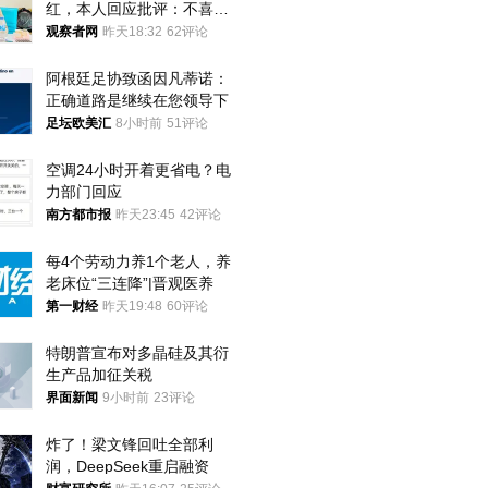
红，本人回应批评：不喜欢
就别看
观察者网
昨天18:32
62评论
阿根廷足协致函因凡蒂诺：
正确道路是继续在您领导下
足坛欧美汇
8小时前
51评论
空调24小时开着更省电？电
力部门回应
南方都市报
昨天23:45
42评论
每4个劳动力养1个老人，养
老床位“三连降”|晋观医养
第一财经
昨天19:48
60评论
特朗普宣布对多晶硅及其衍
生产品加征关税
界面新闻
9小时前
23评论
炸了！梁文锋回吐全部利
润，DeepSeek重启融资