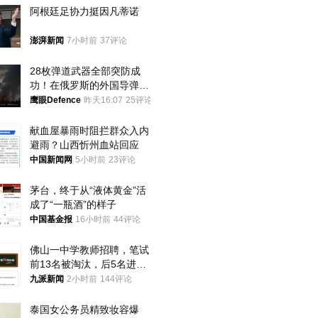
阿根廷足协力挺因凡蒂诺
澎湃新闻
7小时前
37评论
28枚弹道武器全部突防成
功！在俄罗斯的外国导弹发
射车都是合法打击目标
鹰眼Defence
昨天16:07
25评论
献血屋暴雨时阻拦群众入内
避雨？山西忻州血站回应
中国新闻网
5小时前
23评论
茅台，终于从“液体黄金”活
成了“一瓶酒”的样子
中国基金报
16小时前
44评论
佛山一中学教师招聘，笔试
前13名被淘汰，后5名进体
检，被疑萝卜岗，官方通
九派新闻
2小时前
144评论
报：已叫停
泰国女公务员精致妆容爆