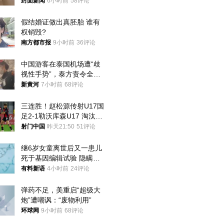
帖吐槽后酒店退还一半的
封面新闻
6小时前
58评论
钱，当地市监局回应
假结婚证做出真胚胎 谁有
权销毁?
南方都市报
9小时前
36评论
中国游客在泰国机场遭“歧
视性手势”，泰方责令全面
调查，对责任人采取最严厉
新黄河
7小时前
68评论
处分
三连胜！赵松源传射U17国
足2-1勒沃库森U17 淘汰赛
将战河床
射门中国
昨天21:50
51评论
继6岁女童离世后又一患儿
死于基因编辑试验 隐瞒一
年才对外披露
有料新语
4小时前
24评论
弹药不足，美重启“超级大
炮”遭嘲讽：“废物利用”
环球网
9小时前
68评论