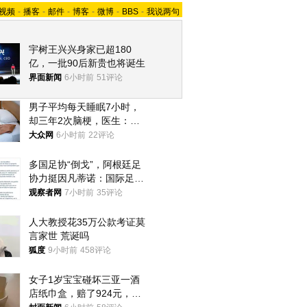
视频
-
播客
-
邮件
-
博客
-
微博
-
BBS
-
我说两句
宇树王兴兴身家已超180
亿，一批90后新贵也将诞生
界面新闻
6小时前
51评论
男子平均每天睡眠7小时，
却三年2次脑梗，医生：这
样睡觉更伤身
大众网
6小时前
22评论
多国足协“倒戈”，阿根廷足
协力挺因凡蒂诺：国际足联
今后应继续在其领导下前行
观察者网
7小时前
35评论
人大教授花35万公款考证莫
言家世 荒诞吗
狐度
9小时前
458评论
女子1岁宝宝碰坏三亚一酒
店纸巾盒，赔了924元，发