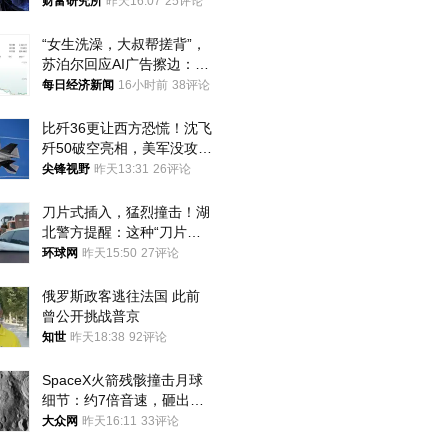
财富研究所
昨天16:07
25评论
“女生洗澡，大叔帮搓背”，
苏泊尔回应AI广告擦边：视
频全下架，已强化内容管理
每日经济新闻
16小时前
38评论
与审核
比歼36更让西方恐慌！沈飞
歼50破空亮相，美军没攻克
的技术被拿下
尖锋视野
昨天13:31
26评论
刀片式插入，猛烈撞击！湖
北警方提醒：这种“刀片超
车”，太危险了
环球网
昨天15:50
27评论
俄罗斯政客逃往法国 此前
曾公开挑战普京
知世
昨天18:38
92评论
SpaceX火箭残骸撞击月球
细节：约7倍音速，砸出直
径约30米撞击坑
大众网
昨天16:11
33评论