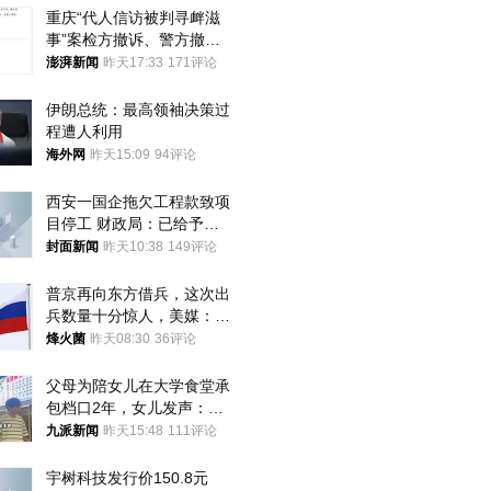
重庆“代人信访被判寻衅滋
事”案检方撤诉、警方撤
案，两被告人获国赔
澎湃新闻
昨天17:33
171评论
伊朗总统：最高领袖决策过
程遭人利用
海外网
昨天15:09
94评论
西安一国企拖欠工程款致项
目停工 财政局：已给予处
分，正督促整改
封面新闻
昨天10:38
149评论
普京再向东方借兵，这次出
兵数量十分惊人，美媒：俄
朝要动真格？
烽火菌
昨天08:30
36评论
父母为陪女儿在大学食堂承
包档口2年，女儿发声：初
衷是为了陪伴，毕业后将不
九派新闻
昨天15:48
111评论
再营业
宇树科技发行价150.8元