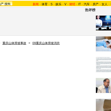
地产
搜狗
新闻
-
体育
-
S
-
娱乐
-
V
-
财经
-
IT
-
汽车
-
房产
-
女人
-
热评榜
>
重庆山体滑坡事故
>
09重庆山体滑坡消息