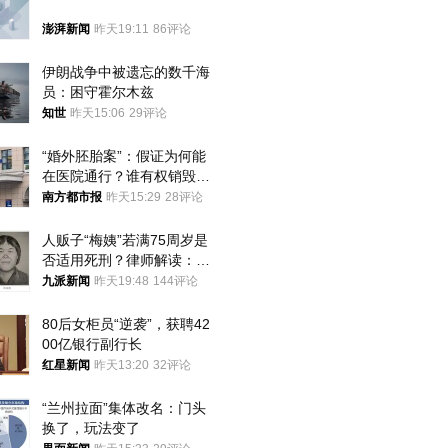
澎湃新闻
昨天19:11
86评论
伊朗战争中被遗忘的数千海
员：困守霍尔木兹
知世
昨天15:06
29评论
“婚外胚胎案”：假证为何能
在医院通行？谁有权销毁胚
胎？
南方都市报
昨天15:29
28评论
人贩子“梅姨”若满75周岁是
否适用死刑？律师解读：很
大概率不会被判处死刑
九派新闻
昨天19:48
144评论
80后女柜员“逆袭”，获聘42
00亿银行副行长
红星新闻
昨天13:20
32评论
“兰州拉面”集体改名：门头
换了，玩法变了