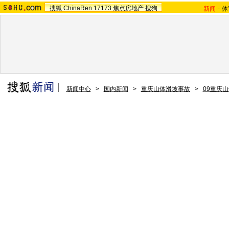
搜狐
ChinaRen
17173
焦点房地产
搜狗
新闻
-
体
新闻中心
>
国内新闻
>
重庆山体滑坡事故
>
09重庆