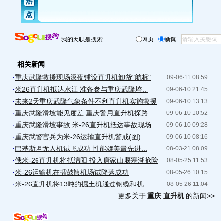
我的天职是搜索
网页
新闻
相关新闻
·
重庆武隆救援现场深夜铺设直升机卸货"航标"
09-06-11 08:59
·
米26直升机抵达水江 准备参与重庆武隆垮...
09-06-10 21:45
·
未来2天重庆武隆气象条件不利直升机实施救援
09-06-10 13:13
·
重庆武隆滑坡能见度差 重庆警用直升机探路
09-06-10 10:52
·
重庆武隆滑坡事故:米-26直升机抵达事故现场
09-06-10 09:28
·
重庆武警官兵为米-26运输直升机警戒(图)
09-06-10 08:16
·
巴基斯坦无人机试飞成功 性能媲美最先进...
08-03-21 08:09
·
俄米-26直升机将抵绵阳 投入唐家山堰塞湖抢险
08-05-25 11:53
·
米-26运输机在擂鼓镇机场试降落成功
08-05-26 10:15
·
米-26直升机将13吨的掘土机通过钢缆和机...
08-05-26 11:04
更多关于
重庆 直升机
的新闻>>