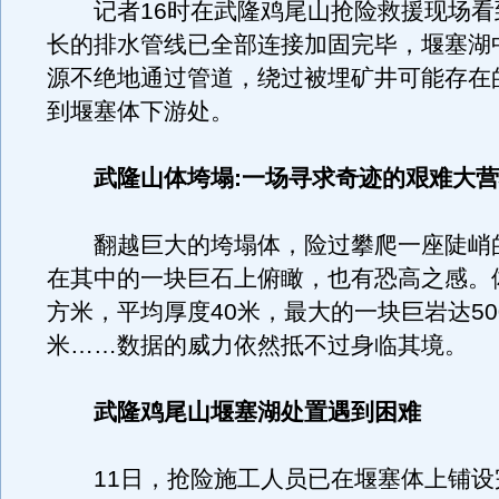
记者16时在武隆鸡尾山抢险救援现场看到
长的排水管线已全部连接加固完毕，堰塞湖
源不绝地通过管道，绕过被埋矿井可能存在
到堰塞体下游处。
武隆山体垮塌:一场寻求奇迹的艰难大
翻越巨大的垮塌体，险过攀爬一座陡峭
在其中的一块巨石上俯瞰，也有恐高之感。体
方米，平均厚度40米，最大的一块巨岩达50
米……数据的威力依然抵不过身临其境。
武隆鸡尾山堰塞湖处置遇到困难
11日，抢险施工人员已在堰塞体上铺设