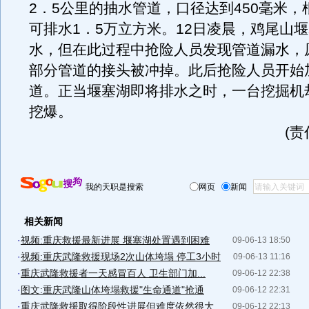
2．5公里的抽水管道，口径达到450毫米，
可排水1．5万立方米。12日凌晨，鸡尾山
水，但在此过程中抢险人员发现管道漏水，
部分管道的接头被冲掉。此后抢险人员开始
道。正当堰塞湖即将排水之时，一台挖掘机
挖爆。
(
我的天职是搜索
网页
新闻
相关新闻
·
视频:重庆救援最新进展 堰塞湖处置遇到困难
09-06-13 18:50
·
视频:重庆武隆救援现场2次山体垮塌 停工3小时
09-06-13 11:16
·
重庆武隆救援者一天感冒百人 卫生部门加...
09-06-12 22:38
·
图文:重庆武隆山体垮塌救援"生命通道"抢通
09-06-12 22:31
·
重庆武隆救援取得阶段性进展但难度依然很大
09-06-12 22:13