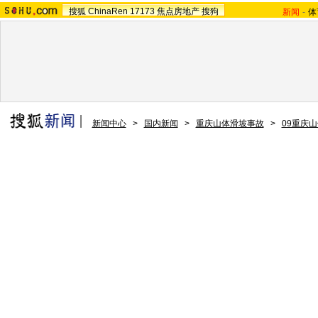
搜狐
ChinaRen
17173
焦点房地产
搜狗
新闻
-
体
新闻中心
>
国内新闻
>
重庆山体滑坡事故
>
09重庆