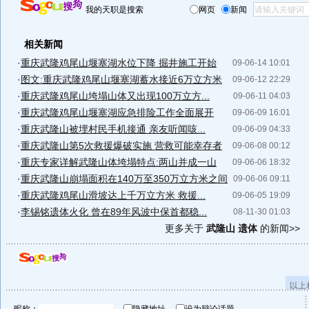
我的天职是搜索
网页
新闻
相关新闻
·
重庆武隆鸡尾山堰塞湖水位下降 掘井施工开始
09-06-14 10:01
·
图文:重庆武隆鸡尾山堰塞湖蓄水接近6万立方米
09-06-12 22:29
·
重庆武隆鸡尾山垮塌山体又出现100万立方...
09-06-11 04:03
·
重庆武隆鸡尾山堰塞湖应急排险工作全面展开
09-06-09 16:01
·
重庆武隆山被埋村民手机接通 亲友听闻咳...
09-06-09 04:33
·
重庆武隆山第5次救援爆破实施 营救可能幸存者
09-06-08 00:12
·
重庆专家详解武隆山体垮塌特点:两山并成一山
09-06-06 18:32
·
重庆武隆山崩塌面积在140万至350万立方米之间
09-06-06 09:11
·
重庆武隆鸡尾山滑坡达上千万立方米 救援...
09-06-05 19:09
·
李锡铭遗体火化 曾在89年风波中保首都稳...
08-11-30 01:03
更多关于
武隆山 遗体
的新闻>>
以上