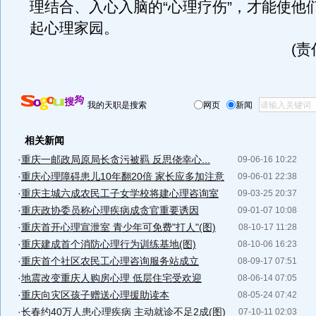
理结合、入心入脑的“心理疗伤”，才能使他
起心理家园。
(
我的天职是搜索
网页
新闻
相关新闻
·
重庆一邮政局原局长贪污被羁 反思侥幸心...
09-06-16 10:22
·
重庆心理障碍患儿10年翻20倍 家长应多加注意
09-06-01 22:38
·
重庆主城六成农民工子女学校将建心理咨询室
09-03-25 20:37
·
重庆政协委员称心理疾病成贪官重要诱因
09-01-07 10:08
·
重庆首开心理宣泄室 青少年可免费"打人"(图)
08-10-17 11:28
·
重庆建成首个消防心理行为训练基地(图)
08-10-06 16:23
·
重庆首个社区农民工心理咨询服务站成立
08-09-17 07:51
·
地震改变重庆人购房心理 低层住宅受欢迎
08-06-14 07:05
·
重庆向灾区孩子赠送心理援助读本
08-05-24 07:42
·
长春约40万人患心理疾病 主动就诊不足2成(图)
07-10-11 02:03