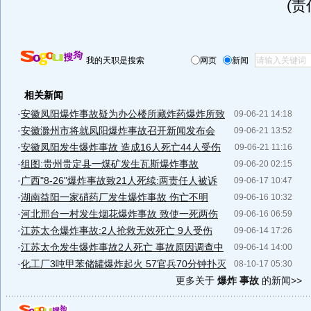
(
我的天职是搜索
网页
新闻
相关新闻
·
安徽凤阳爆炸事故疑为办公楼所藏炸药爆炸所致
09-06-21 14:18
·
安徽滁州市将就凤阳爆炸事故召开新闻发布会
09-06-21 13:52
·
安徽凤阳发生爆炸事故 造成16人死亡44人受伤
09-06-21 11:16
·
组图:贵州贵定县一煤矿发生瓦斯爆炸事故
09-06-20 02:15
·
广西"8-26"爆炸事故致21人死续:两责任人被诉
09-06-17 10:47
·
湖南益阳一家硝药厂发生爆炸事故 伤亡不明
09-06-16 10:32
·
河北邢台一村发生烟花爆炸事故 致使一死两伤
09-06-16 06:59
·
江苏太仓爆炸事故:2人抢救无效死亡 9人受伤
09-06-14 17:26
·
江苏太仓发生爆炸事故2人死亡 事故原因调查中
09-06-14 14:00
·
化工厂3吨甲苯储罐爆炸起火 57官兵70分钟扑灭
08-10-17 05:30
更多关于
爆炸 事故
的新闻>>