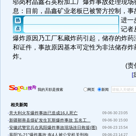
邬岗村晶鑫石英粉加工厂爆炸事故处理现场
息：目前，晶鑫矿业老板已被警方控制，事
进一
记者
爆炸原因乃工厂私藏炸药引起，储存的炸药
和证件，事故原因基本可定性为非法储存炸
炸。
(
[
我的天职是搜索
网页
新闻
相关新闻
·
意大利火车爆炸事故已造成16人死亡
09-06-30 23:05
·
新疆鄯善县煤矿发生瓦斯爆炸事故 五名工...
09-06-30 15:00
·
安徽武警官兵在凤阳爆炸事故现场连日救援(图)
09-06-23 15:54
·
凤阳"6-21"爆炸事故:有4人被公安机关刑拘
09-06-23 14:27