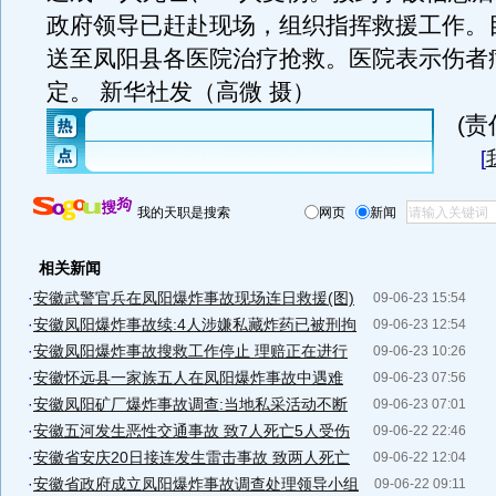
政府领导已赶赴现场，组织指挥救援工作。
送至凤阳县各医院治疗抢救。医院表示伤者
定。 新华社发（高微 摄）
(
[
我的天职是搜索
网页
新闻
相关新闻
·
安徽武警官兵在凤阳爆炸事故现场连日救援(图)
09-06-23 15:54
·
安徽凤阳爆炸事故续:4人涉嫌私藏炸药已被刑拘
09-06-23 12:54
·
安徽凤阳爆炸事故搜救工作停止 理赔正在进行
09-06-23 10:26
·
安徽怀远县一家族五人在凤阳爆炸事故中遇难
09-06-23 07:56
·
安徽凤阳矿厂爆炸事故调查:当地私采活动不断
09-06-23 07:01
·
安徽五河发生恶性交通事故 致7人死亡5人受伤
09-06-22 22:46
·
安徽省安庆20日接连发生雷击事故 致两人死亡
09-06-22 12:04
·
安徽省政府成立凤阳爆炸事故调查处理领导小组
09-06-22 09:11