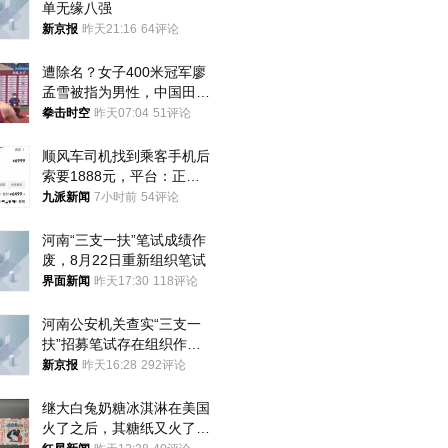
单无缘八强
新京报
昨天21:16
64评论
遭除名？女子400米冠军廖
孟雪被指为男性，中国田协
默不作声
拳击时空
昨天07:04
51评论
顺风车司机找到乘客手机后
索要1888元，平台：正和
司机沟通协商
九派新闻
7小时前
54评论
河南“三支一扶”笔试成绩作
废，8月22日重新组织笔试
界面新闻
昨天17:30
118评论
河南公安机关查实“三支一
扶”招募笔试存在组织作弊
犯罪行为
新京报
昨天16:28
292评论
继大白兔奶糖冰淇淋在美国
火了之后，其糖纸又火了！