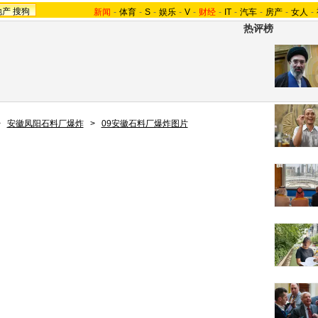
地产
搜狗
新闻
-
体育
-
S
-
娱乐
-
V
-
财经
-
IT
-
汽车
-
房产
-
女人
-
热评榜
>
安徽凤阳石料厂爆炸
>
09安徽石料厂爆炸图片