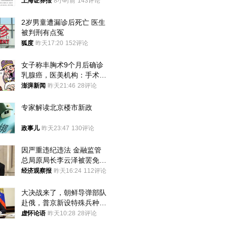
上海证券报
8小时前
143评论
2岁男童遭漏诊后死亡 医生
被判刑有点冤
狐度
昨天17:20
152评论
女子称丰胸术9个月后确诊
乳腺癌，医美机构：手术不
可能引发癌症，建议走司法
澎湃新闻
昨天21:46
28评论
途径
专家解读北京楼市新政
政事儿
昨天23:47
130评论
因严重违纪违法 金融监管
总局原局长李云泽被罢免全
国人大代表
经济观察报
昨天16:24
112评论
大决战来了，朝鲜导弹部队
赴俄，普京新设特殊兵种，
76岁老将扛旗
虚怀论语
昨天10:28
28评论