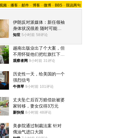
视频
-
播客
-
邮件
-
博客
-
微博
-
BBS
-
我说两句
伊朗反对派媒体：新任领袖
身体状况很差 随时可能离
世
知世
5小时前
58评论
越南出版业出了个大案，但
不用怀疑他们把红旗扛下去
的决心
观察者网
9小时前
31评论
历史性一天，给美国的一个
强烈信号
牛弹琴
9小时前
101评论
丈夫坠亡后百万赔偿款被婆
家转移，妻女仅得3万元
新快报
8小时前
48评论
美参院通过制裁法案 针对
俄油气进口大国