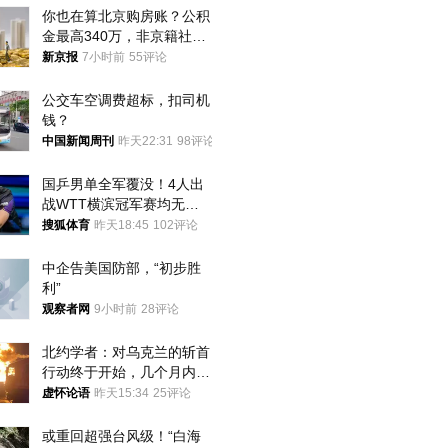
你也在算北京购房账？公积
金最高340万，非京籍社保
1年
新京报
7小时前
55评论
公交车空调费超标，扣司机
钱？
中国新闻周刊
昨天22:31
98评论
国乒男单全军覆没！4人出
战WTT横滨冠军赛均无缘
八强
搜狐体育
昨天18:45
102评论
中企告美国防部，“初步胜
利”
观察者网
9小时前
28评论
北约学者：对乌克兰的斩首
行动终于开始，几个月内乌
将投降
虚怀论语
昨天15:34
25评论
或重回超强台风级！“白海