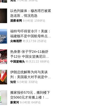
知世
7小时前
50评论
以色列媒体：穆杰塔巴被紧
急送医，情况危急
观察者网
6小时前
159评论
福特号吓得冒冷汗！美媒：
福建舰不是中国航母终点，
而是新起点！
尖锋视野
昨天17:59
25评论
热身赛-张子宇24+11杨舒
予12分 中国女篮擒尼日利
亚
中国篮镜头
昨天21:22
68评论
伊朗总统解释为何与美谈
判：美国最大对手就是中
国，但他们也在对话
知世
6小时前
33评论
搬家报价570元，搬到楼下
交5060元才肯搬上楼！女
子傻眼了……
新黄河
6小时前
64评论