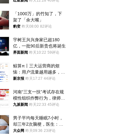
海外博主盛赞：平面设计经
红星新闻
昨天12:28
40评论
典之作
「1000万」的竹知了，下
架了「余大嘴」
豹变
昨天08:00
82评论
宇树王兴兴身家已超180
亿，一批90后新贵也将诞生
界面新闻
昨天10:22
59评论
鲸算π丨三大运营商的烦
恼：用户流量越用越多，收
入却越来越少
新京报
昨天17:27
44评论
河南“三支一扶”考试存在规
模性组织作弊行为，律师：
涉嫌非法获取国家秘密罪等
九派新闻
昨天22:33
45评论
罪名
男子平均每天睡眠7小时，
却三年2次脑梗，医生：这
样睡觉更伤身
大众网
昨天09:36
23评论