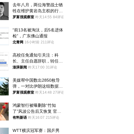
去年八月，两位海警战士牺
牲在维护黄岩岛主权的行动
中
罗富强观察室
昨天14:55
84评论
“前13名被淘汰，后5名进体
检”，广东佛山通报
北青网
16小时前
211评论
高校任免通知引关注：科
长、主任自愿辞职，转任思
政辅导员
澎湃新闻
昨天17:00
31评论
美媒帮中国数出2850枚导
弹，一对比伊朗这组数据，
发现出大事了
罗富强观察室
昨天14:48
27评论
鸿蒙智行被曝删除“竹知
了”风波公告后又恢复 官媒
曾力挺：劝华为要大度的，
有料新语
昨天16:07
215评论
你们适不适合？
WTT横滨冠军赛：国乒男