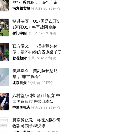
豚”云系面积，比6个广东还
大！深圳官方：注意这件事
南方都市报
昨天23:55
39评论
挺进决赛！U17国足点球3-
1河床U17 将再战阿森纳
射门中国
昨天21:57
70评论
官方发文，一把手带头休
假，最不内卷的省掀桌子了
智谷趋势
昨天15:32
27评论
美媒爆料：美副防长想访
华，“非常执着”
北京日报
9小时前
46评论
八村塁/河村出战世预赛 中
国男篮错过最强日本队
中国篮镜头
昨天13:58
36评论
最高近亿元！多家A股公司
收到美国关税退税