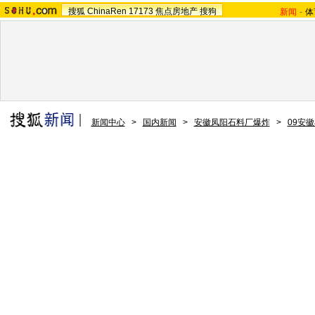
搜狐
ChinaRen
17173
焦点房地产
搜狗
新闻
-
体
新闻中心
>
国内新闻
>
安徽凤阳石料厂爆炸
>
09安