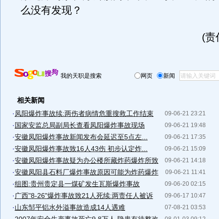
么没有发现？
(
我的天职是搜索
网页
新闻
相关新闻
·
凤阳爆炸事故续:两伤者病情危重搜救工作结束
09-06-21 23:21
·
国家安监总局副局长查看凤阳爆炸事故现场
09-06-21 19:48
·
安徽凤阳爆炸事故新闻发布会延迟至5点左...
09-06-21 17:35
·
安徽凤阳爆炸事故致16人43伤 初步认定炸...
09-06-21 15:09
·
安徽凤阳爆炸事故疑为办公楼所藏炸药爆炸所致
09-06-21 14:18
·
安徽凤阳县石料厂爆炸事故原因可能为炸药爆炸
09-06-21 11:41
·
组图:贵州贵定县一煤矿发生瓦斯爆炸事故
09-06-20 02:15
·
广西"8-26"爆炸事故致21人死续:两责任人被诉
09-06-17 10:47
·
山东邹平铝水外溢事故造成14人遇难
07-08-21 03:53