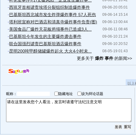
·
#(突发事件)(1)安徽凤阳一企业发生爆炸事...
09-06-21 16:42
·
西班牙首相谴责埃塔分裂组织制造爆炸事件
09-06-20 05:01
·
巴基斯坦西北城市发生炸弹爆炸事件 57人死伤
09-06-14 15:14
·
塔利班宣称对巴酒店和清真寺爆炸事件负责(图)
09-06-13 00:44
·
美国食品厂爆炸天花板坍塌事件已造成3人...
09-06-11 08:46
·
巴基斯坦今年发生的主要爆炸袭击事件
09-06-10 21:24
·
联合国强烈谴责巴基斯坦酒店爆炸事件
09-06-10 20:52
·
昆明200吨甲醇储罐爆炸起火 大火4小时未...
08-05-19 01:43
更多关于
爆炸 事件
的新闻>>
以上
昵称：
隐藏地址
设为辩论话题