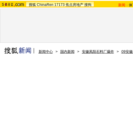
搜狐
ChinaRen
17173
焦点房地产
搜狗
新闻
-
体
新闻中心
>
国内新闻
>
安徽凤阳石料厂爆炸
>
09安