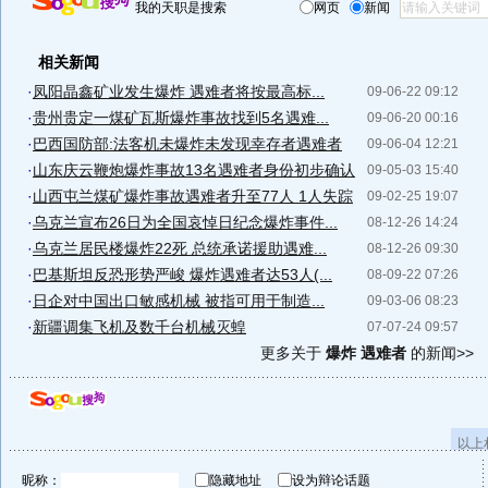
我的天职是搜索
网页
新闻
相关新闻
·
凤阳晶鑫矿业发生爆炸 遇难者将按最高标...
09-06-22 09:12
·
贵州贵定一煤矿瓦斯爆炸事故找到5名遇难...
09-06-20 00:16
·
巴西国防部:法客机未爆炸未发现幸存者遇难者
09-06-04 12:21
·
山东庆云鞭炮爆炸事故13名遇难者身份初步确认
09-05-03 15:40
·
山西屯兰煤矿爆炸事故遇难者升至77人 1人失踪
09-02-25 19:07
·
乌克兰宣布26日为全国哀悼日纪念爆炸事件...
08-12-26 14:24
·
乌克兰居民楼爆炸22死 总统承诺援助遇难...
08-12-26 09:30
·
巴基斯坦反恐形势严峻 爆炸遇难者达53人(...
08-09-22 07:26
·
日企对中国出口敏感机械 被指可用于制造...
09-03-06 08:23
·
新疆调集飞机及数千台机械灭蝗
07-07-24 09:57
更多关于
爆炸 遇难者
的新闻>>
以上
昵称：
隐藏地址
设为辩论话题