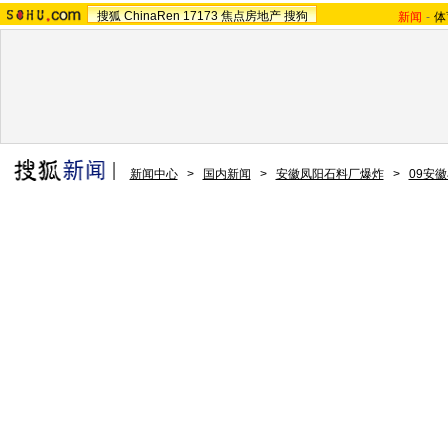
搜狐
ChinaRen
17173
焦点房地产
搜狗
新闻
-
体
新闻中心
>
国内新闻
>
安徽凤阳石料厂爆炸
>
09安