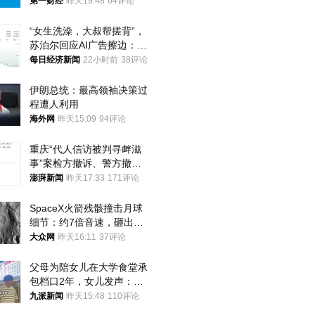
第一财经
昨天19:48
64评论
“女生洗澡，大叔帮搓背”，
苏泊尔回应AI广告擦边：视
频全下架，已强化内容管理
每日经济新闻
22小时前
38评论
与审核
伊朗总统：最高领袖决策过
程遭人利用
海外网
昨天15:09
94评论
重庆“代人信访被判寻衅滋
事”案检方撤诉、警方撤
案，两被告人获国赔
澎湃新闻
昨天17:33
171评论
SpaceX火箭残骸撞击月球
细节：约7倍音速，砸出直
径约30米撞击坑
大众网
昨天16:11
37评论
父母为陪女儿在大学食堂承
包档口2年，女儿发声：初
衷是为了陪伴，毕业后将不
九派新闻
昨天15:48
110评论
再营业