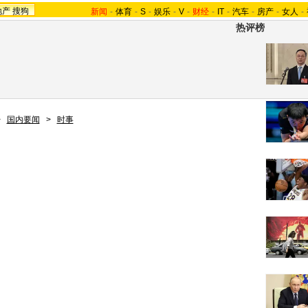
地产
搜狗
新闻
-
体育
-
S
-
娱乐
-
V
-
财经
-
IT
-
汽车
-
房产
-
女人
-
热评榜
>
国内要闻
>
时事