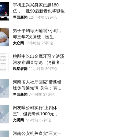
宇树王兴兴身家已超180
亿，一批90后新贵也将诞生
界面新闻
12小时前
59评论
男子平均每天睡眠7小时，
却三年2次脑梗，医生：这
样睡觉更伤身
大众网
13小时前
25评论
桃酥中吃出金属牙冠？泸溪
河发布调查结论：消费者已
澄清，所发视频情况不属实
观察者网
11小时前
30评论
河南省人社厅回应“带薪错
峰休假通知”引关注：表述
不够准确，待修改后印发
界面新闻
7小时前
37评论
网友曝公司实行“上四休
三”，但要降薪1000元，不
接受只能辞职
光明网
7小时前
67评论
河南公安机关查实“三支一