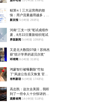
76岁老将扛旗
虚怀论语
12小时前
25评论
鲸算π丨三大运营商的烦
恼：用户流量越用越多，收
入却越来越少
新京报
5小时前
26评论
河南“三支一扶”笔试成绩作
废，8月22日重新组织笔试
界面新闻
5小时前
109评论
又是北大数院07级！苏炜杰
获“统计学界的诺贝尔奖”
环球网
8小时前
31评论
鸿蒙智行被曝删除“竹知
了”风波公告后又恢复 官媒
曾力挺：劝华为要大度的，
有料新语
6小时前
174评论
你们适不适合？
高志凯：这次去美国，我听
到了一些令人十分惊讶的消
息
观察者网
14小时前
51评论