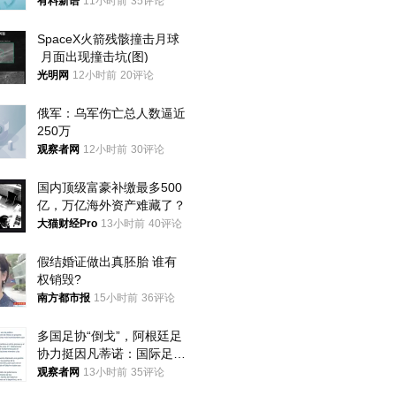
年才对外披露
有料新语
11小时前
35评论
SpaceX火箭残骸撞击月球
 月面出现撞击坑(图)
光明网
12小时前
20评论
俄军：乌军伤亡总人数逼近
250万
观察者网
12小时前
30评论
国内顶级富豪补缴最多500
亿，万亿海外资产难藏了？
大猫财经Pro
13小时前
40评论
假结婚证做出真胚胎 谁有
权销毁?
南方都市报
15小时前
36评论
多国足协“倒戈”，阿根廷足
协力挺因凡蒂诺：国际足联
今后应继续在其领导下前行
观察者网
13小时前
35评论