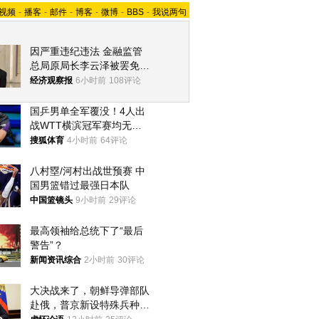
视频
-
播客
-
邮件
-
博客
-
微博
-
BBS
-
我说两句
因严重违纪违法 金融监管
总局原局长李云泽被罢免全
国人大代表
经济观察报
6小时前
108评论
国乒男单全军覆没！4人出
战WTT横滨冠军赛均无缘
八强
搜狐体育
4小时前
64评论
八村塁/河村出战世预赛 中
国男篮错过最强日本队
中国篮镜头
9小时前
29评论
最高领袖给总统下了“最后
警告”？
新闻资讯综合
2小时前
30评论
大决战来了，朝鲜导弹部队
赴俄，普京新设特殊兵种，