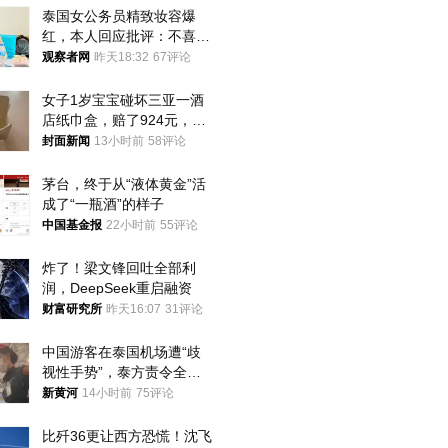
泰国女公务员精致妆容爆
红，本人回应批评：不喜欢
就别看
观察者网
昨天18:32
67评论
女子1岁宝宝碰坏三亚一酒
店纸巾盒，赔了924元，发
帖吐槽后酒店退还一半的
封面新闻
13小时前
58评论
钱，当地市监局回应
茅台，终于从“液体黄金”活
成了“一瓶酒”的样子
中国基金报
22小时前
55评论
炸了！梁文锋回吐全部利
润，DeepSeek重启融资
财富研究所
昨天16:07
31评论
中国游客在泰国机场遭“歧
视性手势”，泰方责令全面
调查，对责任人采取最严厉
新黄河
14小时前
75评论
处分
比歼36更让西方恐慌！沈飞