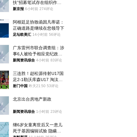
扶”招募笔试存在组织作弊
犯罪行为
新京报
6小时前
274评论
阿根廷足协致函因凡蒂诺：
正确道路是继续在您领导下
足坛欧美汇
14小时前
56评论
广东雷州市联合调查组：涉
事6人被给予相应党纪政务
处分和组织处理
新闻资讯综合
4小时前
83评论
三连胜！赵松源传射U17国
足2-1勒沃库森U17 淘汰赛
将战河床
射门中国
昨天21:50
53评论
北京出台房地产新政
新闻资讯综合
1小时前
23评论
继6岁女童离世后又一患儿
死于基因编辑试验 隐瞒一