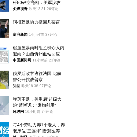
歼50破空亮相，美军没攻克
的技术被拿下
尖锋视野
昨天13:31
26评论
阿根廷足协力挺因凡蒂诺
澎湃新闻
14小时前
37评论
献血屋暴雨时阻拦群众入内
避雨？山西忻州血站回应
中国新闻网
11小时前
23评论
俄罗斯政客逃往法国 此前
曾公开挑战普京
知世
昨天18:38
97评论
弹药不足，美重启“超级大
炮”遭嘲讽：“废物利用”
环球网
16小时前
74评论
每4个劳动力养1个老人，养
老床位“三连降”|晋观医养