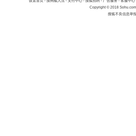
设置首页
-
搜狗输入法
-
支付中心
-
搜狐招聘
-
广告服务
-
客服中心
Copyright
©
2018 Sohu.com 
搜狐不良信息举