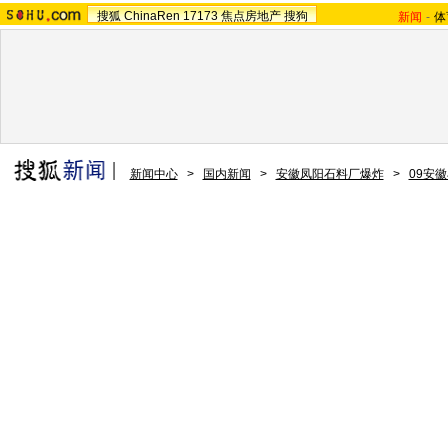
搜狐
ChinaRen
17173
焦点房地产
搜狗
新闻
-
体
新闻中心
>
国内新闻
>
安徽凤阳石料厂爆炸
>
09安