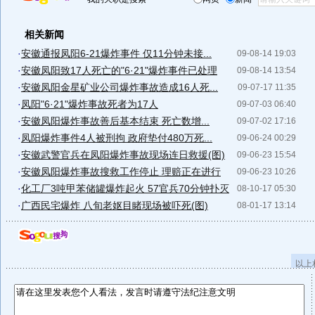
相关新闻
·
安徽通报凤阳6-21爆炸事件 仅11分钟未接...
09-08-14 19:03
·
安徽凤阳致17人死亡的"6·21"爆炸事件已处理
09-08-14 13:54
·
安徽凤阳金星矿业公司爆炸事故造成16人死...
09-07-17 11:35
·
凤阳"6·21"爆炸事故死者为17人
09-07-03 06:40
·
安徽凤阳爆炸事故善后基本结束 死亡数增...
09-07-02 17:16
·
凤阳爆炸事件4人被刑拘 政府垫付480万死...
09-06-24 00:29
·
安徽武警官兵在凤阳爆炸事故现场连日救援(图)
09-06-23 15:54
·
安徽凤阳爆炸事故搜救工作停止 理赔正在进行
09-06-23 10:26
·
化工厂3吨甲苯储罐爆炸起火 57官兵70分钟扑灭
08-10-17 05:30
·
广西民宅爆炸 八旬老妪目睹现场被吓死(图)
08-01-17 13:14
以上