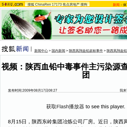
搜狐
ChinaRen
17173
焦点房地产
搜狗
新闻
-
体
新闻中心
>
国内新闻
>
陕西凤翔血铅超标事件
>
陕西凤翔血铅
视频：陕西血铅中毒事件主污染源查
团
发布时间:2009年08月17日08:27
我来
获取Flash播放器
to see this player.
8月15日，陕西东岭集团冶炼公司厂房。近日，陕西