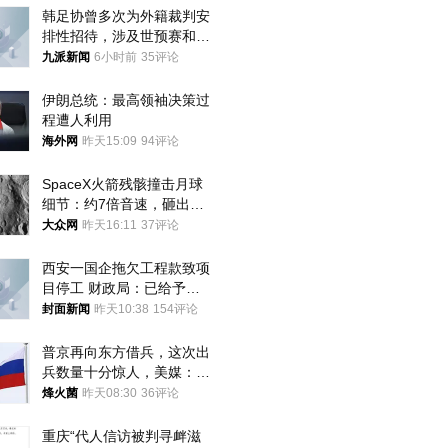
韩足协曾多次为外籍裁判安
排性招待，涉及世预赛和奥
预赛，韩足协回应
九派新闻
6小时前
35评论
伊朗总统：最高领袖决策过
程遭人利用
海外网
昨天15:09
94评论
SpaceX火箭残骸撞击月球
细节：约7倍音速，砸出直
径约30米撞击坑
大众网
昨天16:11
37评论
西安一国企拖欠工程款致项
目停工 财政局：已给予处
分，正督促整改
封面新闻
昨天10:38
154评论
普京再向东方借兵，这次出
兵数量十分惊人，美媒：俄
朝要动真格？
烽火菌
昨天08:30
36评论
重庆“代人信访被判寻衅滋