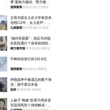
事”案检方撤诉、警方撤
案，两被告人获国赔
澎湃新闻
昨天17:33
171评论
父母为陪女儿在大学食堂承
包档口2年，女儿发声：初
衷是为了陪伴，毕业后将不
九派新闻
昨天15:48
111评论
再营业
“婚外胚胎案”：假证为何能
在医院通行？谁有权销毁胚
胎？
南方都市报
昨天15:29
28评论
宇树科技发行价150.8元
澎湃新闻
昨天19:11
86评论
伊朗战争中被遗忘的数千海
员：困守霍尔木兹
知世
昨天15:06
29评论
人贩子“梅姨”若满75周岁是
否适用死刑？律师解读：很