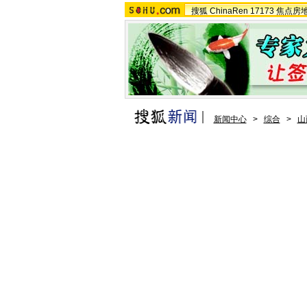
搜狐
ChinaRen
17173
焦点房
新闻中心
>
综合
>
山