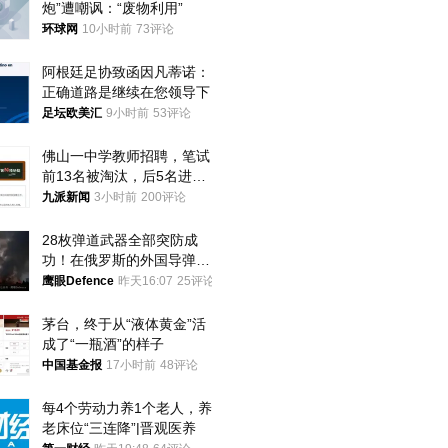
炮”遭嘲讽：“废物利用”
环球网
10小时前
73评论
阿根廷足协致函因凡蒂诺：
正确道路是继续在您领导下
足坛欧美汇
9小时前
53评论
佛山一中学教师招聘，笔试
前13名被淘汰，后5名进体
检，被疑萝卜岗，官方通
九派新闻
3小时前
200评论
报：已叫停
28枚弹道武器全部突防成
功！在俄罗斯的外国导弹发
射车都是合法打击目标
鹰眼Defence
昨天16:07
25评论
茅台，终于从“液体黄金”活
成了“一瓶酒”的样子
中国基金报
17小时前
48评论
每4个劳动力养1个老人，养
老床位“三连降”|晋观医养