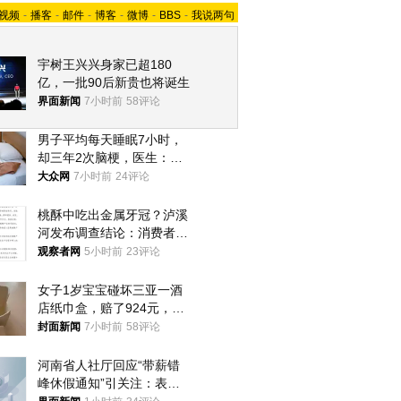
视频
-
播客
-
邮件
-
博客
-
微博
-
BBS
-
我说两句
宇树王兴兴身家已超180
亿，一批90后新贵也将诞生
界面新闻
7小时前
58评论
男子平均每天睡眠7小时，
却三年2次脑梗，医生：这
样睡觉更伤身
大众网
7小时前
24评论
桃酥中吃出金属牙冠？泸溪
河发布调查结论：消费者已
澄清，所发视频情况不属实
观察者网
5小时前
23评论
女子1岁宝宝碰坏三亚一酒
店纸巾盒，赔了924元，发
帖吐槽后酒店退还一半的
封面新闻
7小时前
58评论
钱，当地市监局回应
河南省人社厅回应“带薪错
峰休假通知”引关注：表述