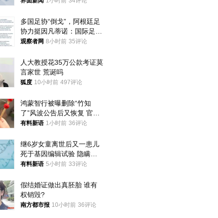
不够准确，待修改后印发
界面新闻
1小时前
34评论
多国足协“倒戈”，阿根廷足
协力挺因凡蒂诺：国际足联
今后应继续在其领导下前行
观察者网
8小时前
35评论
人大教授花35万公款考证莫
言家世 荒诞吗
狐度
10小时前
497评论
鸿蒙智行被曝删除“竹知
了”风波公告后又恢复 官媒
曾力挺：劝华为要大度的，
有料新语
1小时前
36评论
你们适不适合？
继6岁女童离世后又一患儿
死于基因编辑试验 隐瞒一
年才对外披露
有料新语
5小时前
33评论
假结婚证做出真胚胎 谁有
权销毁?
南方都市报
10小时前
36评论