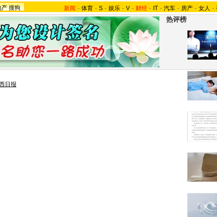
地产
搜狗
新闻
-
体育
-
S
-
娱乐
-
V
-
财经
-
IT
-
汽车
-
房产
-
女人
-
热评榜
西日报