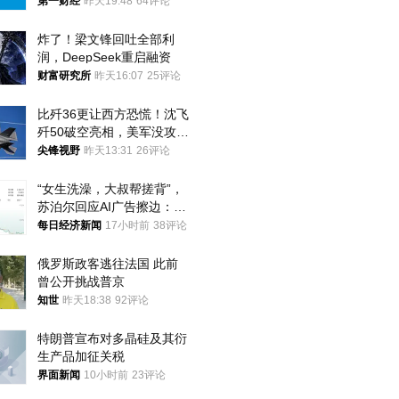
第一财经
昨天19:48
64评论
炸了！梁文锋回吐全部利
润，DeepSeek重启融资
财富研究所
昨天16:07
25评论
比歼36更让西方恐慌！沈飞
歼50破空亮相，美军没攻克
的技术被拿下
尖锋视野
昨天13:31
26评论
“女生洗澡，大叔帮搓背”，
苏泊尔回应AI广告擦边：视
频全下架，已强化内容管理
每日经济新闻
17小时前
38评论
与审核
俄罗斯政客逃往法国 此前
曾公开挑战普京
知世
昨天18:38
92评论
特朗普宣布对多晶硅及其衍
生产品加征关税
界面新闻
10小时前
23评论