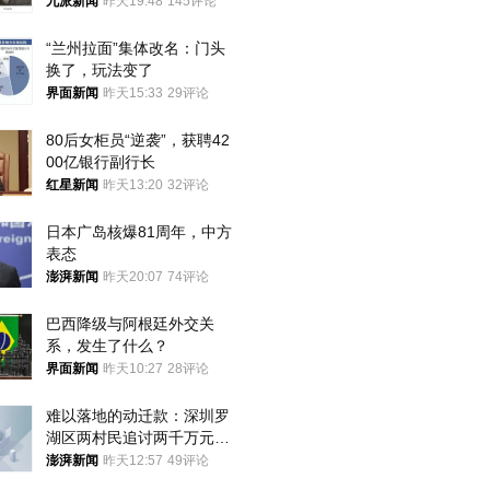
大概率不会被判处死刑
九派新闻
昨天19:48
145评论
“兰州拉面”集体改名：门头
换了，玩法变了
界面新闻
昨天15:33
29评论
80后女柜员“逆袭”，获聘42
00亿银行副行长
红星新闻
昨天13:20
32评论
日本广岛核爆81周年，中方
表态
澎湃新闻
昨天20:07
74评论
巴西降级与阿根廷外交关
系，发生了什么？
界面新闻
昨天10:27
28评论
难以落地的动迁款：深圳罗
湖区两村民追讨两千万元动
迁款八年未果
澎湃新闻
昨天12:57
49评论