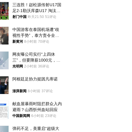
三连胜！赵松源传射U17国
足2-1勒沃库森U17 淘汰赛
将战河床
射门中国
昨天21:50
51评论
中国游客在泰国机场遭“歧
视性手势”，泰方责令全面
调查，对责任人采取最严厉
新黄河
8小时前
70评论
处分
网友曝公司实行“上四休
三”，但要降薪1000元，不
接受只能辞职
光明网
2小时前
36评论
阿根廷足协力挺因凡蒂诺
澎湃新闻
8小时前
37评论
献血屋暴雨时阻拦群众入内
避雨？山西忻州血站回应
中国新闻网
6小时前
23评论
弹药不足，美重启“超级大