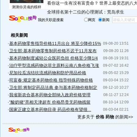
看你这一生有没有富贵命？
世界上最变态的八
测测你灵魂的模样
全球排名第十二位的心理测试：荒岛求生
我的天职是搜索
网页
新闻
相关新闻
·
基本药物零售指导价格11月出台 将至少降价15%
09-08-20 13:51
·
卫生部:基本药物零售制药价格不迟于11月发布
09-08-20 11:26
·
基本药物制度减轻公众医药负担 价格至少降1/4
09-08-19 19:31
·
治疗甲型流感药物达菲主原料云南八角价格飞涨
09-07-02 16:42
·
尼加拉瓜冻结抗流感药物和防护用品价格
09-05-02 15:29
·
司富春:规定基本药物价格 指导特殊药物价格
09-03-04 15:22
·
卫生部:将制定药品法典 参与基本药物价格制定
08-12-10 10:27
·
我省新农合基本药物全部纳入政府价格管理
08-11-27 12:24
·
"酸奶猪"亮相天津超市 价格昂贵无药物残留
08-10-14 12:09
·
国家正建立基本药物目录 药品价格有望很...
08-03-04 02:21
更多关于
价格 药物
的新闻>>