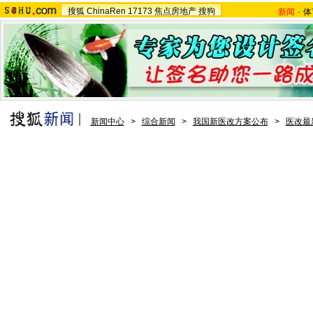
搜狐
ChinaRen
17173
焦点房地产
搜狗
新闻
-
体
新闻中心
>
综合新闻
>
我国新医改方案公布
>
医改最