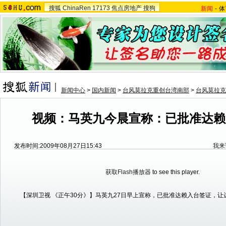
搜狐
ChinaRen
17173
焦点房地产
搜狗
新闻
-
体
新闻中心
>
国内新闻
>
台风莫拉克重创台湾南部
>
台风莫拉克
视频：马英九今晨宣称：已批准达赖
发布时间:2009年08月27日15:43
我来
获取Flash播放器
to see this player.
【深圳卫视 《正午30分》】马英九27日早上宣称，已批准达赖入台签证，让