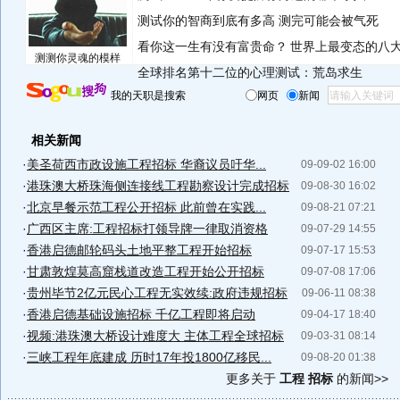
测试你的智商到底有多高 测完可能会被气死
看你这一生有没有富贵命？
世界上最变态的八
测测你灵魂的模样
全球排名第十二位的心理测试：荒岛求生
我的天职是搜索
网页
新闻
相关新闻
·
美圣荷西市政设施工程招标 华裔议员吁华...
09-09-02 16:00
·
港珠澳大桥珠海侧连接线工程勘察设计完成招标
09-08-30 16:02
·
北京早餐示范工程公开招标 此前曾在实践...
09-08-21 07:21
·
广西区主席:工程招标打领导牌一律取消资格
09-07-29 14:55
·
香港启德邮轮码头土地平整工程开始招标
09-07-17 15:53
·
甘肃敦煌莫高窟栈道改造工程开始公开招标
09-07-08 17:06
·
贵州毕节2亿元民心工程无实效续:政府违规招标
09-06-11 08:38
·
香港启德基础设施招标 千亿工程即将启动
09-04-17 18:40
·
视频:港珠澳大桥设计难度大 主体工程全球招标
09-03-31 08:14
·
三峡工程年底建成 历时17年投1800亿移民...
09-08-20 01:38
更多关于
工程 招标
的新闻>>