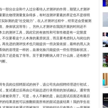
一部分企业和个人过分看待人才测评的作用，期望人才测评
量要比物理测量复杂得多，有时连测评要素的界定也不是很明
可实际测的是“社交能力”，在人才测评过程中，经常还会受被测
情、身体状况等等）。另外人才测评在我国开展的时间还不
本土的测评工具，因此它的有效性和可靠性都是有一定限度
，不仅要看这个人本身的素质状况，而且要考虑到人与岗位的
，再先进的测评技术也只能提供一些决策依据，最终的用人决
看病的道理是一样的，血液化验只能提供一些生理指标状况，
是高了还是低了等等。至于要判断病人得了什么病，还有赖于
判断。
专员岗位招聘面试的例子，该公司先由招聘经理进行初试，
试，复试通过后再由公司副总进行录用前的加试确认。通常情
职者被录用了。可是，令人不解的是，副总面试后面还有最后
评的结果居然可以推翻前面所有的面试选拔结果！我的学生在
人才测评没有通过而被淘汰。可能的结论只有两个：一是测评