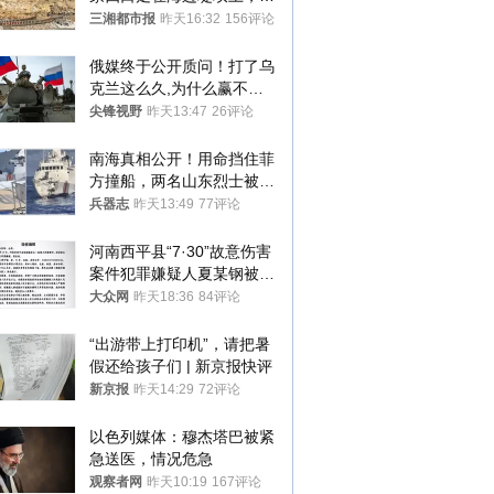
中9岁男孩被巨浪卷入海
三湘都市报
昨天16:32
156评论
中，搜救仍在进行
俄媒终于公开质问！打了乌
克兰这么久,为什么赢不了?
答案令人沉默
尖锋视野
昨天13:47
26评论
南海真相公开！用命挡住菲
方撞船，两名山东烈士被授
武警最高荣誉
兵器志
昨天13:49
77评论
河南西平县“7·30”故意伤害
案件犯罪嫌疑人夏某钢被抓
获
大众网
昨天18:36
84评论
“出游带上打印机”，请把暑
假还给孩子们 | 新京报快评
新京报
昨天14:29
72评论
以色列媒体：穆杰塔巴被紧
急送医，情况危急
观察者网
昨天10:19
167评论