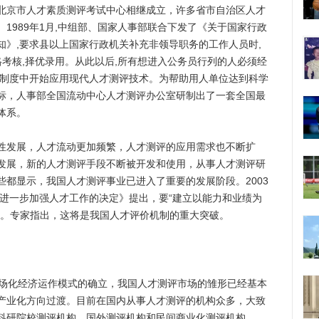
北京市人才素质测评考试中心相继成立，许多省市自治区人才
1989年1月,中组部、国家人事部联合下发了《关于国家行政
知》,要求县以上国家行政机关补充非领导职务的工作人员时,
格考核,择优录用。从此以后,所有想进入公务员行列的人必须经
人制度中开始应用现代人才测评技术。为帮助用人单位达到科学
标，人事部全国流动中心人才测评办公室研制出了一套全国最
体系。
发展，人才流动更加频繁，人才测评的应用需求也不断扩
发展，新的人才测评手段不断被开发和使用，从事人才测评研
都显示，我国人才测评事业已进入了重要的发展阶段。2003
于进一步加强人才工作的决定》提出，要“建立以能力和业绩为
”。专家指出，这将是我国人才评价机制的重大突破。
场化经济运作模式的确立，我国人才测评市场的雏形已经基本
产业化方向过渡。目前在国内从事人才测评的机构众多，大致
科研院校测评机构、国外测评机构和民间商业化测评机构。