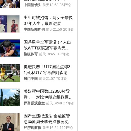
中国篮镜头
前天13:58
36评论
出生时被抱错，两女子错换
37年人生，最新进展
中国新闻周刊
前天21:50
20评论
国乒男单全军覆没！4人出
战WTT横滨冠军赛均无缘
八强
搜狐体育
前天18:45
102评论
挺进决赛！U17国足点球3-
1河床U17 将再战阿森纳
射门中国
前天21:57
70评论
美媒帮中国数出2850枚导
弹，一对比伊朗这组数据，
发现出大事了
罗富强观察室
前天14:48
27评论
因严重违纪违法 金融监管
总局原局长李云泽被罢免全
国人大代表
经济观察报
前天16:24
112评论