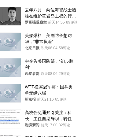
去年八月，两位海警战士牺
牲在维护黄岩岛主权的行动
中
罗富强观察室
前天14:55
89评论
美媒爆料：美副防长想访
华，“非常执着”
北京日报
昨天08:04
58评论
中企告美国防部，“初步胜
利”
观察者网
昨天08:06
29评论
WTT横滨冠军赛：国乒男
单无缘八强
新京报
前天21:16
65评论
高校任免通知引关注：科
长、主任自愿辞职，转任思
政辅导员
澎湃新闻
前天17:00
32评论