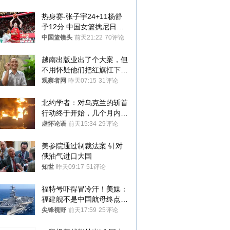
热身赛-张子宇24+11杨舒
予12分 中国女篮擒尼日利
亚
中国篮镜头
前天21:22
70评论
越南出版业出了个大案，但
不用怀疑他们把红旗扛下去
的决心
观察者网
昨天07:15
31评论
北约学者：对乌克兰的斩首
行动终于开始，几个月内乌
将投降
虚怀论语
前天15:34
29评论
美参院通过制裁法案 针对
俄油气进口大国
知世
昨天09:17
51评论
福特号吓得冒冷汗！美媒：
福建舰不是中国航母终点，
而是新起点！
尖锋视野
前天17:59
25评论