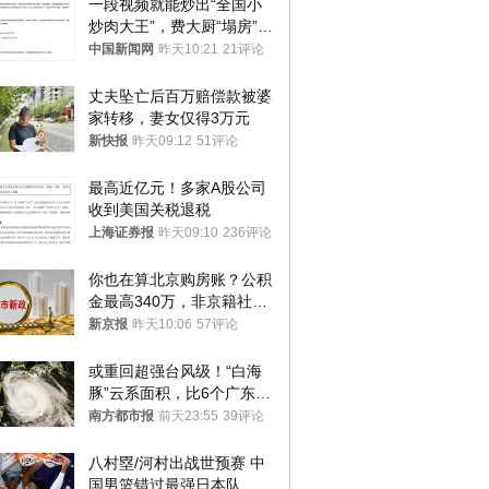
一段视频就能炒出“全国小
炒肉大王”，费大厨“塌房”了
吗？
中国新闻网
昨天10:21
21评论
丈夫坠亡后百万赔偿款被婆
家转移，妻女仅得3万元
新快报
昨天09:12
51评论
最高近亿元！多家A股公司
收到美国关税退税
上海证券报
昨天09:10
236评论
你也在算北京购房账？公积
金最高340万，非京籍社保
1年
新京报
昨天10:06
57评论
或重回超强台风级！“白海
豚”云系面积，比6个广东还
大！深圳官方：注意这件事
南方都市报
前天23:55
39评论
八村塁/河村出战世预赛 中
国男篮错过最强日本队