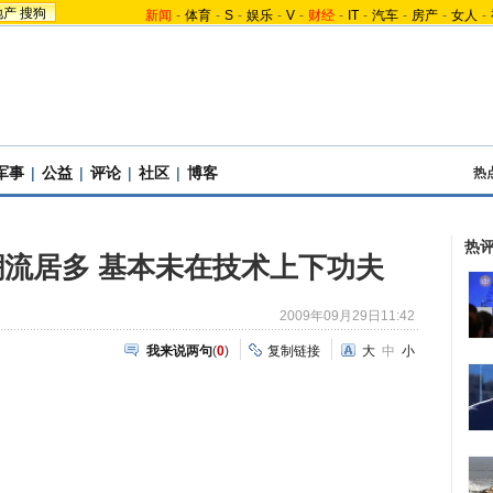
地产
搜狗
新闻
-
体育
-
S
-
娱乐
-
V
-
财经
-
IT
-
汽车
-
房产
-
女人
-
军事
|
公益
|
评论
|
社区
|
博客
热
热
流居多 基本未在技术上下功夫
2009年09月29日11:42
我来说两句
(
0
)
复制链接
大
中
小