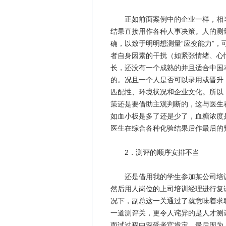
正如前面案例中的企业一样，相当
结果直接用作各种人事决策。人的测
确，以致于明明想测量“应变能力”，
者自身因素的干扰（如紧张情绪、心
长，还没有一个成熟的并且适合中国
的。况且一个人是否可以录用或晋升
匹配性、环境状况和企业文化。所以
策还是要借助主观判断的，这与医生
如血小板是多了还是少了，血糖浓度
医生在综合各种化验结果后作最后的
2．测评的顺序安排不当
还是借用我的学生参加某公司培训
然后用人岗位的上司培训经理进行复
况下，副总这一关通过了就意味着求
一道测评关，更令人诧异的是人才测
面试过程中深受考官肯定，最后因为