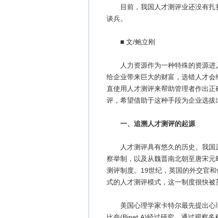
目前，我国人才测评业还没有扎扎
谈兵。
■ 文/鲍立刚
人力资源作为一种特殊的资源进入
给企业带来巨大的财富，选错人才会
直使用人才测评来帮助管理者作出正
评，希望借助于这种手段为企业选拔
一、追溯人才测评的起源
人才测评具有悠久的历史。我国原
察举制，以及从魏晋南北朝至唐宋元
测评制度。19世纪，英国的外交官
式的人才测评模式，这一制度很快被
美国心理学家卡特尔最先提出心理测
比奈(Binet,A)经过研究，通过