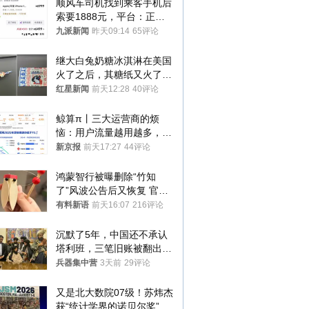
顺风车司机找到乘客手机后
索要1888元，平台：正和
司机沟通协商
九派新闻
昨天09:14
65评论
继大白兔奶糖冰淇淋在美国
火了之后，其糖纸又火了！
海外博主盛赞：平面设计经
红星新闻
前天12:28
40评论
典之作
鲸算π丨三大运营商的烦
恼：用户流量越用越多，收
入却越来越少
新京报
前天17:27
44评论
鸿蒙智行被曝删除“竹知
了”风波公告后又恢复 官媒
曾力挺：劝华为要大度的，
有料新语
前天16:07
216评论
你们适不适合？
沉默了5年，中国还不承认
塔利班，三笔旧账被翻出，
最大风险出现
兵器集中营
3天前
29评论
又是北大数院07级！苏炜杰
获“统计学界的诺贝尔奖”