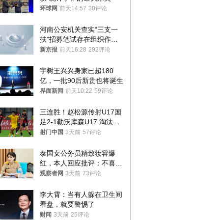
环球网
前天14:57
30评论
河南公安机关查实“三支一
扶”招募笔试存在组织作弊
犯罪行为
新京报
前天16:28
292评论
宇树王兴兴身家已超180
亿，一批90后新贵也将诞生
界面新闻
前天10:22
59评论
三连胜！赵松源传射U17国
足2-1勒沃库森U17 淘汰赛
将战河床
射门中国
3天前
57评论
泰国女公务员精致妆容爆
红，本人回应批评：不喜欢
就别看
观察者网
3天前
73评论
李大霄：当有人躲在卫生间
看盘，就要警惕了
财闻
3天前
25评论