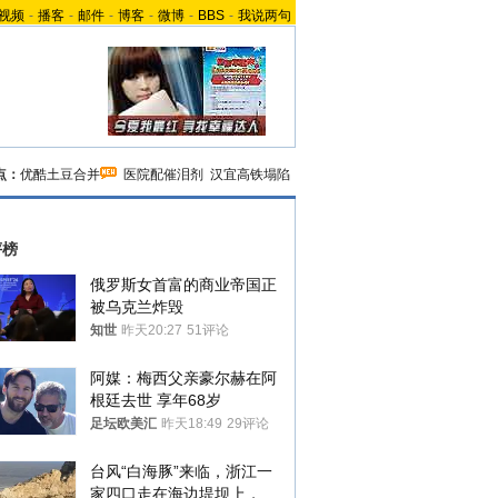
视频
-
播客
-
邮件
-
博客
-
微博
-
BBS
-
我说两句
点：
优酷土豆合并
医院配催泪剂
汉宜高铁塌陷
评榜
俄罗斯女首富的商业帝国正
被乌克兰炸毁
知世
昨天20:27
51评论
阿媒：梅西父亲豪尔赫在阿
根廷去世 享年68岁
足坛欧美汇
昨天18:49
29评论
台风“白海豚”来临，浙江一
家四口走在海边堤坝上，其