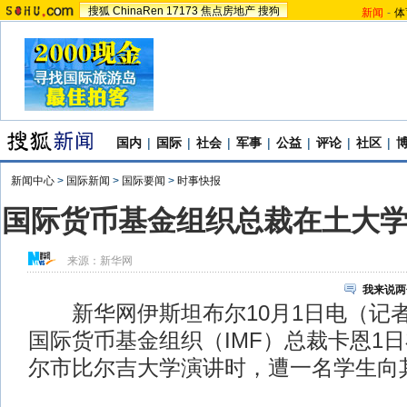
搜狐
ChinaRen
17173
焦点房地产
搜狗
新闻
-
体
国内
|
国际
|
社会
|
军事
|
公益
|
评论
|
社区
|
新闻中心
>
国际新闻
>
国际要闻
>
时事快报
国际货币基金组织总裁在土大
来源：
新华网
我来说两
新华网伊斯坦布尔10月1日电（记
国际货币基金组织（IMF）总裁卡恩1
尔市比尔吉大学演讲时，遭一名学生向