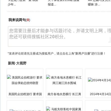
卡恩龙门会第一集 绿荫
天下体育第1119期 搜狐
IMF总裁与女员
少年...
报道...
暧昧 涉...
我来说两句
(
0
)
*发表评论前请先注册成为搜狐用户，请点击右上角
“新用户注册”
进行注册！
新闻·大视野
美国民众抬棺游行 要求国
南方各地水患横行 长江漓
2014年4月14
会弹劾总统特朗普
江湘江洪水围城