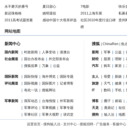
永不磨灭的番号
夏日甜心
7电影
快乐
新还珠格格
姚明退役
2011上海车展
私募
2011高考试题答案
感动中国十大母亲评选
社区2010年度行业口碑
贵州
榜
网站地图
新闻中心
搜狐
|
ChinaRen
|
焦
国内新闻
|
时政新闻
|
人事变动
|
港澳台
新闻
|
军事
|
公益
|
社会频道
|
国台办发布会
|
外交部发布会
财经
|
股票
|
理财
|
|
搜狐侃事
|
万象
|
公益
汽车
|
购车
|
家居
|
国际新闻
|
国际快报
|
海外博览
|
国际专题
女人
|
母婴
|
新娘
|
评论频道
|
国际视频
|
国际图片
|
记者博客
旅游
|
天气
|
健康
|
|
有此一说
|
搜狐网论
IT
|
数码
|
手机
|
军事新闻
|
我军动态
|
台海情报
|
外军新闻
博客
|
圈子
|
邮箱
|
|
军事评论
|
军事视频
|
军事专题
天龙
|
鹿鼎记
|
短信
|
军事社区
|
军事大视野
|
讲武堂
搜狗
|
输入法
|
地图
设置首页
-
搜狗输入法
-
支付中心
-
搜狐招聘
-
广告服务
-
客服中心