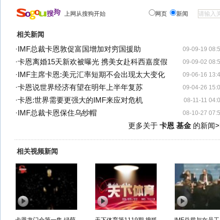
上网从搜狗开始
网页
新闻
相关新闻
·
IMF总裁卡恩敦促富国增加对穷国援助
09-09-19 08:
·
卡恩离婚15天新欢被曝光 携美女赴科西嘉度假
09-09-02 08:
·
IMF主席卡恩:美元汇率短期不会出现太大变化
09-06-16 13:
·
卡恩说世界经济有望在明年上半年复苏
09-04-26 15:
·
卡恩:世界需要更强大的IMF来应对危机
08-11-11 04:
·
IMF总裁卡恩保住乌纱帽
08-10-27 07:
更多关于
卡恩 基金
的新闻>
相关视频新闻