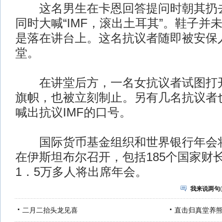
这名男生在卡恩回答提问时朝其扔去
同时大喊“IMF，滚出土耳其”。鞋子并
是落在讲台上。这名抗议者随即被安保
堂。
在讲堂后方，一名女抗议者试图打开
旗帜，也被立刻制止。另有几名抗议者
喊出抗议IMF的口号。
国际货币基金组织和世界银行年会将于
在伊斯坦布尔召开，包括185个国家财
1．5万多人将出席年会。
我来说两句
(
二月二抬头龙见喜
直击归真堂养