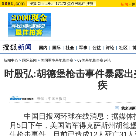
搜狐
ChinaRen
17173
焦点房地产
搜狗
新闻
-
体
国内
|
国际
|
社会
|
军事
|
公益
|
评论
|
社区
|
新闻中心
>
国际新闻
>
美国军事基地枪击案
>
09美基地枪击案评论
时殷弘:胡德堡枪击事件暴露出
疾
来源：
中国日报网
我来说两
中国日报网环球在线消息：据媒体报
月5日下午，美国陆军得克萨斯州胡德堡基地(
生枪击事件，目前已造成12人死亡31