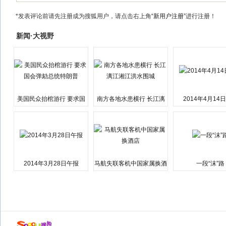
*发表评论前请先注册成为搜狐用户，请点击右上角
“新用户注册”
进行注册！
新闻·大视野
美国民众抬棺游行 要求国
南方各地水患横行 长江漓
2014年4月14
会弹劾总统特朗普
江湘江洪水围城
2014年3月28日午报
马航失联客机中国家属换酒
一段“沫”路
店