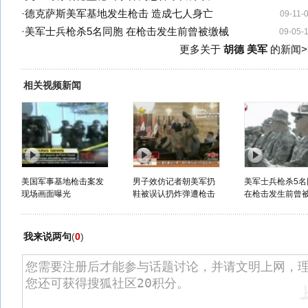
·
德克萨斯美军基地发生枪击 造成七人身亡
09-11-
·
美军士兵枪杀5名同胞 在枪击发生前曾被缴械
09-05-
更多关于
胡德 美军
的新闻>
相关视频新闻
美国军事基地枪击案发
男子效仿记者朝美军扔
美军士兵枪杀5名
现场画面曝光
鞋被误认扔炸弹遭枪击
在枪击发生前曾
我来说两句
(
0
)