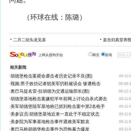
（环球在线：陈璐）
二月二抬头龙见喜
直击归真堂养
上网从搜狗开始
网页
新闻
相关新闻
·
胡德堡枪击案毙命袭击者历史记录不良(图)
09-11-
·
视频:男子效仿记者朝美军扔鞋被误会 惨遭枪击
09-09-
·
奥巴马提名雷-拉胡德为交通运输部长(图)
08-12-
·
胡德堡基地枪击案嫌犯半年前网上讨论自杀式袭击
09-11-
·
美军胡德堡陆军基地称已抓到枪击案中第2名枪手
09-11-
·
美参议员:胡德堡基地近来一直处于不稳定状态
09-11-
·
美参院为军事基地枪击事件遇难美军默哀
09-11-
·
奥巴马称胡德堡枪击事件为恐怖暴力爆发
09-11-