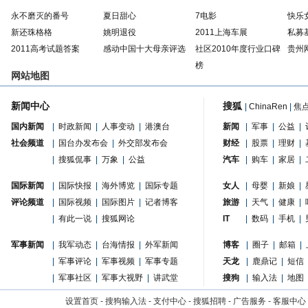
永不磨灭的番号
夏日甜心
7电影
快乐
新还珠格格
姚明退役
2011上海车展
私募
2011高考试题答案
感动中国十大母亲评选
社区2010年度行业口碑
贵州
榜
网站地图
新闻中心
搜狐
|
ChinaRen
|
焦
国内新闻
|
时政新闻
|
人事变动
|
港澳台
新闻
|
军事
|
公益
|
社会频道
|
国台办发布会
|
外交部发布会
财经
|
股票
|
理财
|
|
搜狐侃事
|
万象
|
公益
汽车
|
购车
|
家居
|
国际新闻
|
国际快报
|
海外博览
|
国际专题
女人
|
母婴
|
新娘
|
评论频道
|
国际视频
|
国际图片
|
记者博客
旅游
|
天气
|
健康
|
|
有此一说
|
搜狐网论
IT
|
数码
|
手机
|
军事新闻
|
我军动态
|
台海情报
|
外军新闻
博客
|
圈子
|
邮箱
|
|
军事评论
|
军事视频
|
军事专题
天龙
|
鹿鼎记
|
短信
|
军事社区
|
军事大视野
|
讲武堂
搜狗
|
输入法
|
地图
设置首页
-
搜狗输入法
-
支付中心
-
搜狐招聘
-
广告服务
-
客服中心