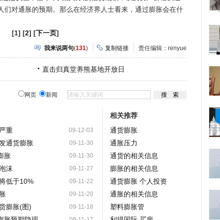
人们对通胀的预期。那么在经济界人士看来，通过膨胀会在什
[1] [
2
] [
下一页
]
我来说两句
(
131
)
复制链接
责任编辑：renyue
直击归真堂养熊基地开放日
网页
新闻
相关推荐
严重
通货膨胀
09-12-03
发通货膨胀
通胀压力
09-11-30
膨胀
通货的相关信息
09-11-30
泡沫
膨胀的相关信息
09-11-27
将低于10%
通货膨胀 个人投资
09-11-22
胀
通胀的相关信息
09-11-20
膨胀(图)
塑料膨胀管
09-11-18
货膨胀预期隐现
利得国际 买房
09-11-17