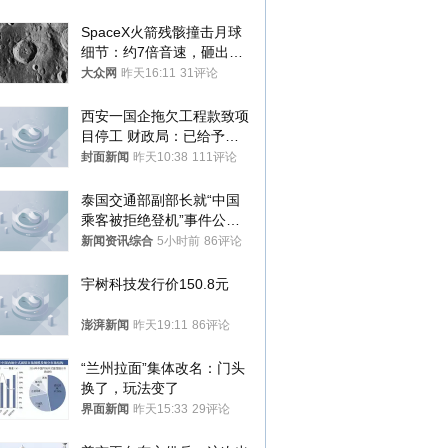
SpaceX火箭残骸撞击月球
细节：约7倍音速，砸出直
径约30米撞击坑
大众网
昨天16:11
31评论
西安一国企拖欠工程款致项
目停工 财政局：已给予处
分，正督促整改
封面新闻
昨天10:38
111评论
泰国交通部副部长就“中国
乘客被拒绝登机”事件公开
表态
新闻资讯综合
5小时前
86评论
宇树科技发行价150.8元
澎湃新闻
昨天19:11
86评论
“兰州拉面”集体改名：门头
换了，玩法变了
界面新闻
昨天15:33
29评论