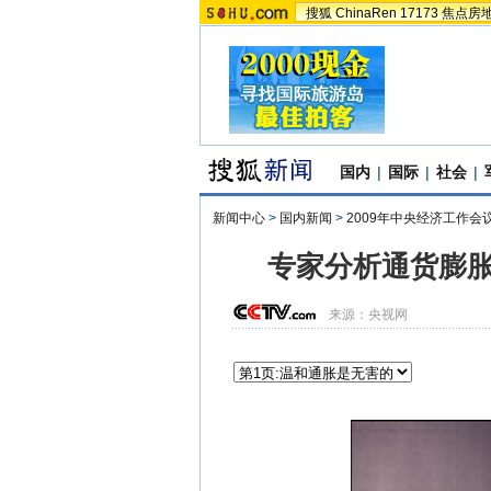
搜狐
ChinaRen
17173
焦点房
国内
|
国际
|
社会
|
新闻中心
>
国内新闻
>
2009年中央经济工作会
专家分析通货膨胀
来源：
央视网