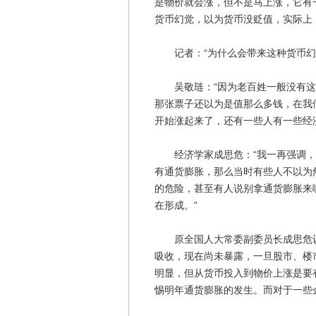
是物价就会涨，但不是马上涨，它有
货币幻觉，以为货币没贬值，实际上
记者：“为什么会带来这种货币幻
吴敬琏：“因为老百姓一般没有这
那张票子还以为是值那么多钱，在我
开始涨起来了，还有一些人有一些经
经济学家成思危：“我一再强调，我
有通货膨胀，那么当时有些人不以为然
的危险，甚至有人说别拿通货膨胀来
在形成。”
原全国人大常委副委员长成思危认
吸收，现在尚未暴露，一旦股市、楼
明显，但从货币投入到物价上涨是要
惕明年通货膨胀的发生。而对于一些