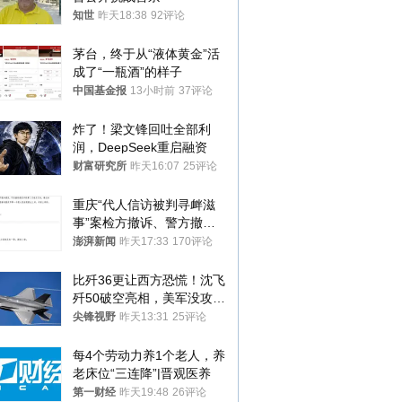
知世
昨天18:38
92评论
茅台，终于从“液体黄金”活
成了“一瓶酒”的样子
中国基金报
13小时前
37评论
炸了！梁文锋回吐全部利
润，DeepSeek重启融资
财富研究所
昨天16:07
25评论
重庆“代人信访被判寻衅滋
事”案检方撤诉、警方撤
案，两被告人获国赔
澎湃新闻
昨天17:33
170评论
比歼36更让西方恐慌！沈飞
歼50破空亮相，美军没攻克
的技术被拿下
尖锋视野
昨天13:31
25评论
每4个劳动力养1个老人，养
老床位“三连降”|晋观医养
第一财经
昨天19:48
26评论