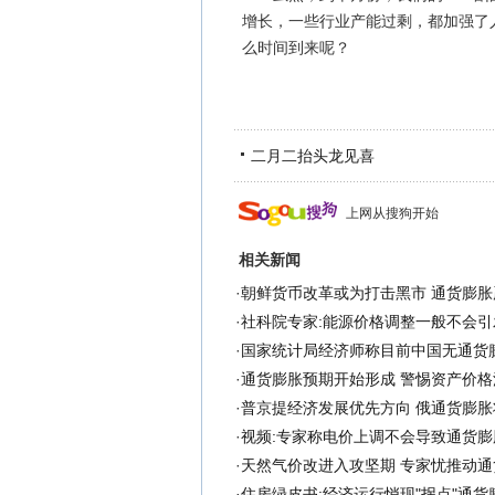
增长，一些行业产能过剩，都加强了
么时间到来呢？
二月二抬头龙见喜
上网从搜狗开始
相关新闻
·
朝鲜货币改革或为打击黑市 通货膨胀
·
社科院专家:能源价格调整一般不会引
·
国家统计局经济师称目前中国无通货
·
通货膨胀预期开始形成 警惕资产价格
·
普京提经济发展优先方向 俄通货膨胀
·
视频:专家称电价上调不会导致通货膨
·
天然气价改进入攻坚期 专家忧推动通货
·
住房绿皮书:经济运行悄现"拐点"通