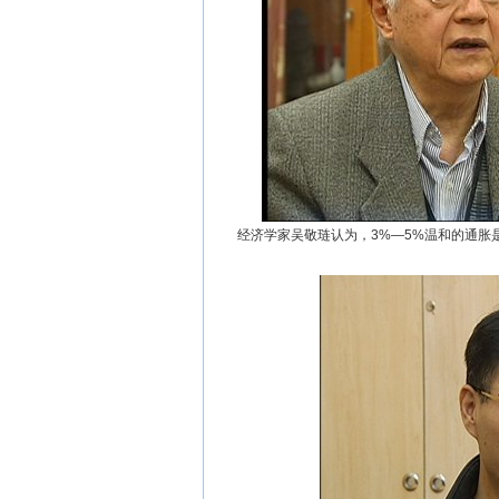
经济学家吴敬琏认为，3%—5%温和的通胀