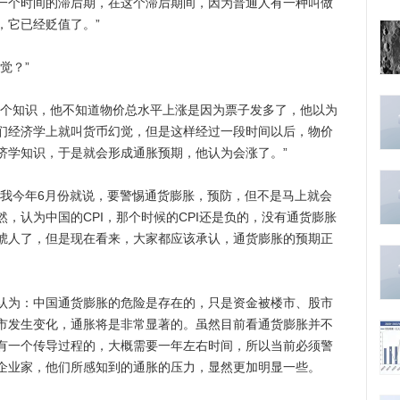
一个时间的滞后期，在这个滞后期间，因为普通人有一种叫做
，它已经贬值了。”
觉？”
个知识，他不知道物价总水平上涨是因为票子发多了，他以为
们经济学上就叫货币幻觉，但是这样经过一段时间以后，物价
济学知识，于是就会形成通胀预期，他认为会涨了。”
今年6月份就说，要警惕通货膨胀，预防，但不是马上就会
，认为中国的CPI，那个时候的CPI还是负的，没有通货膨胀
唬人了，但是现在看来，大家都应该承认，通货膨胀的预期正
为：中国通货膨胀的危险是存在的，只是资金被楼市、股市
市发生变化，通胀将是非常显著的。虽然目前看通货膨胀并不
有一个传导过程的，大概需要一年左右时间，所以当前必须警
企业家，他们所感知到的通胀的压力，显然更加明显一些。