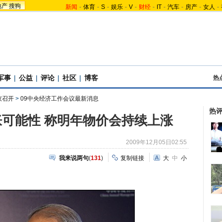
地产
搜狗
新闻
-
体育
-
S
-
娱乐
-
V
-
财经
-
IT
-
汽车
-
房产
-
女人
-
军事
|
公益
|
评论
|
社区
|
博客
热
议召开
>
09中央经济工作会议最新消息
热
可能性 称明年物价会持续上涨
2009年12月05日02:55
我来说两句
(
131
)
复制链接
大
中
小