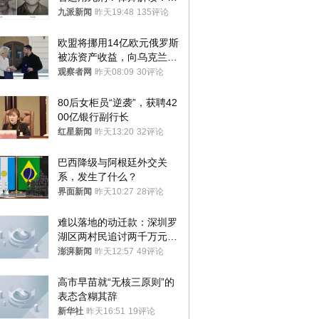
大概率不会被判处死刑
九派新闻
昨天19:48
135评论
欧盟将挪用14亿欧元俄罗斯
被冻资产收益，向乌克兰提
供援助
观察者网
昨天08:09
30评论
80后女柜员“逆袭”，获聘42
00亿银行副行长
红星新闻
昨天13:20
32评论
巴西降级与阿根廷外交关
系，发生了什么？
界面新闻
昨天10:27
28评论
难以落地的动迁款：深圳罗
湖区两村民追讨两千万元动
迁款八年未果
澎湃新闻
昨天12:57
49评论
高市早苗就“无核三原则”的
表态含糊其辞
新华社
昨天16:51
19评论