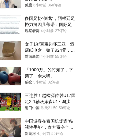
狐度
6小时前
360评论
多国足协“倒戈”，阿根廷足
协力挺因凡蒂诺：国际足联
今后应继续在其领导下前行
观察者网
4小时前
27评论
女子1岁宝宝碰坏三亚一酒
店纸巾盒，赔了924元，发
帖吐槽后酒店退还一半的
封面新闻
4小时前
55评论
钱，当地市监局回应
「1000万」的竹知了，下
架了「余大嘴」
豹变
5小时前
32评论
三连胜！赵松源传射U17国
足2-1勒沃库森U17 淘汰赛
将战河床
射门中国
昨天21:50
50评论
中国游客在泰国机场遭“歧
视性手势”，泰方责令全面
调查，对责任人采取最严厉
新黄河
4小时前
59评论