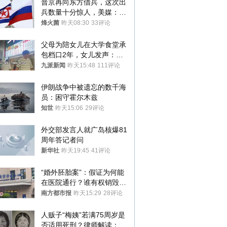
普京再向东方借兵，这次出
兵数量十分惊人，美媒：俄
朝要动真格？
烽火菌
昨天08:30
33评论
父母为陪女儿在大学食堂承
包档口2年，女儿发声：初
衷是为了陪伴，毕业后将不
九派新闻
昨天15:48
111评论
再营业
伊朗战争中被遗忘的数千海
员：困守霍尔木兹
知世
昨天15:06
29评论
外交部发言人就广岛核爆81
周年答记者问
新华社
昨天19:45
41评论
“婚外胚胎案”：假证为何能
在医院通行？谁有权销毁胚
胎？
南方都市报
昨天15:29
28评论
人贩子“梅姨”若满75周岁是
否适用死刑？律师解读：很