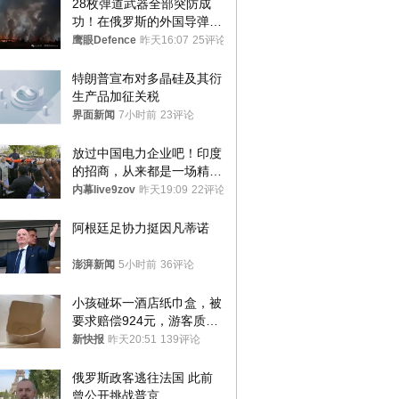
28枚弹道武器全部突防成
功！在俄罗斯的外国导弹发
射车都是合法打击目标
鹰眼Defence
昨天16:07
25评论
特朗普宣布对多晶硅及其衍
生产品加征关税
界面新闻
7小时前
23评论
放过中国电力企业吧！印度
的招商，从来都是一场精准
收割
内幕live9zov
昨天19:09
22评论
阿根廷足协力挺因凡蒂诺
澎湃新闻
5小时前
36评论
小孩碰坏一酒店纸巾盒，被
要求赔偿924元，游客质疑
酒店房客物品超高标价，市
新快报
昨天20:51
139评论
监部门：不违规
俄罗斯政客逃往法国 此前
曾公开挑战普京