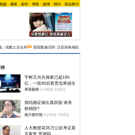
视频
-
播客
-
邮件
-
博客
-
微博
-
BBS
-
我说两句
点：
优酷土豆合并
医院配催泪剂
汉宜高铁塌陷
评榜
宇树王兴兴身家已超180
亿，一批90后新贵也将诞生
界面新闻
3小时前
31评论
假结婚证做出真胚胎 谁有
权销毁?
南方都市报
6小时前
34评论
人大教授花35万公款考证莫
言家世 荒诞吗