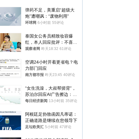
处分
弹药不足，美重启“超级大
炮”遭嘲讽：“废物利用”
环球网
6小时前
55评论
泰国女公务员精致妆容爆
红，本人回应批评：不喜欢
就别看
观察者网
昨天18:32
61评论
空调24小时开着更省电？电
力部门回应
南方都市报
昨天23:45
40评论
“女生洗澡，大叔帮搓背”，
苏泊尔回应AI广告擦边：视
频全下架，已强化内容管理
每日经济新闻
13小时前
35评论
与审核
阿根廷足协致函因凡蒂诺：
正确道路是继续在您领导下
足坛欧美汇
5小时前
47评论