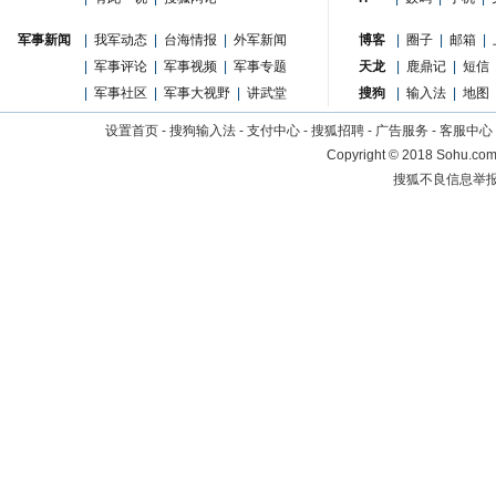
军事新闻
|
我军动态
|
台海情报
|
外军新闻
博客
|
圈子
|
邮箱
|
|
军事评论
|
军事视频
|
军事专题
天龙
|
鹿鼎记
|
短信
|
军事社区
|
军事大视野
|
讲武堂
搜狗
|
输入法
|
地图
设置首页
-
搜狗输入法
-
支付中心
-
搜狐招聘
-
广告服务
-
客服中心
Copyright
©
2018 Sohu.com 
搜狐不良信息举