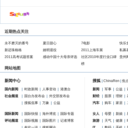
近期热点关注
永不磨灭的番号
夏日甜心
7电影
快乐
新还珠格格
姚明退役
2011上海车展
私募
2011高考试题答案
感动中国十大母亲评选
社区2010年度行业口碑
贵州
榜
网站地图
新闻中心
搜狐
|
ChinaRen
|
焦
国内新闻
|
时政新闻
|
人事变动
|
港澳台
新闻
|
军事
|
公益
|
社会频道
|
国台办发布会
|
外交部发布会
财经
|
股票
|
理财
|
|
搜狐侃事
|
万象
|
公益
汽车
|
购车
|
家居
|
国际新闻
|
国际快报
|
海外博览
|
国际专题
女人
|
母婴
|
新娘
|
评论频道
|
国际视频
|
国际图片
|
记者博客
旅游
|
天气
|
健康
|
|
有此一说
|
搜狐网论
IT
|
数码
|
手机
|