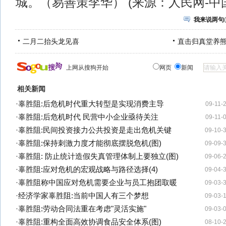
城。（易善策李华） (来源：人民网-中
我来说两句
(
二月二抬头龙见喜
直击归真堂养
上网从搜狗开始
网页
新闻
相关新闻
·
辜胜阻:后危机时代重大转型是实现消费主导
09-11-
·
辜胜阻:后危机时代 民营中小企业亟待关注
09-11-
·
辜胜阻:民间投资接力公共投资是走出危机关键
09-10-
·
辜胜阻:保持刺激力度才能彻底摆脱危机(图)
09-09-
·
辜胜阻: 防止统计造假失真管理体制上要独立(图)
09-06-
·
辜胜阻:应对危机的宏观战略与路径选择(4)
09-04-
·
辜胜阻称中国应对危机需要企业与员工抱团取暖
09-03-
·
经济学家辜胜阻:当前中国人有三个梦想
09-03-
·
辜胜阻:劳动合同法重在考虑"灵活实施"
09-03-
·
辜胜阻:重构全面高效协调食品安全体系(图)
08-10-