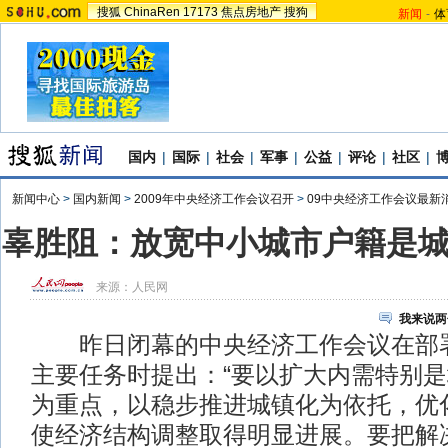
搜狐
ChinaRen
17173
焦点房地产
搜狗
新闻
-
体
国内
|
国际
|
社会
|
军事
|
公益
|
评论
|
社区
|
新闻中心
>
国内新闻
>
2009年中央经济工作会议召开
>
09中央经济工作会议最新
辜胜阻：放宽中小城市户籍是
来源：
人民网
我来说两
昨日闭幕的中央经济工作会议在部署
主要任务时提出：“要以扩大内需特别
为重点，以稳步推进城镇化为依托，优
使经济结构调整取得明显进展。要把解