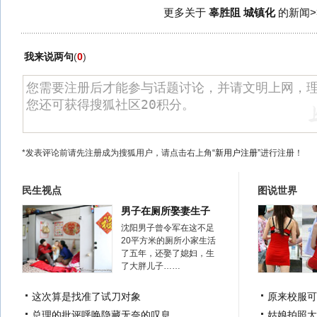
更多关于
辜胜阻 城镇化
的新闻>
我来说两句
(
0
)
*发表评论前请先注册成为搜狐用户，请点击右上角
“新用户注册”
进行注册！
民生视点
图说世界
男子在厕所娶妻生子
沈阳男子曾令军在这不足
20平方米的厕所小家生活
了五年，还娶了媳妇，生
了大胖儿子……
这次算是找准了试刀对象
原来校服可
总理的批评呼唤隐藏无奈的叹息
姑娘拍照太