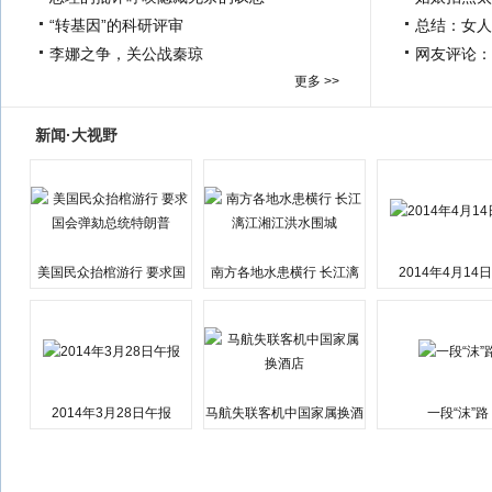
“转基因”的科研评审
总结：女人
李娜之争，关公战秦琼
网友评论：
更多 >>
新闻·大视野
美国民众抬棺游行 要求国
南方各地水患横行 长江漓
2014年4月14
会弹劾总统特朗普
江湘江洪水围城
2014年3月28日午报
马航失联客机中国家属换酒
一段“沫”路
店