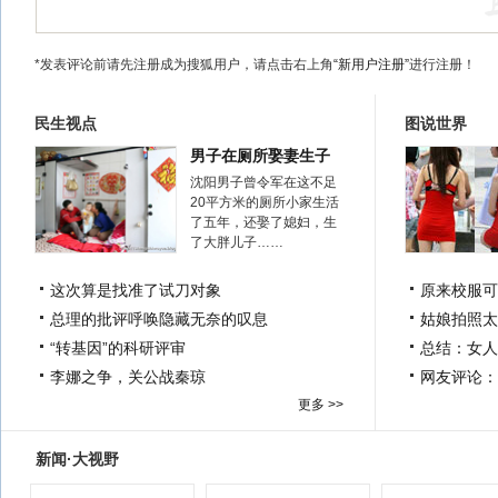
*发表评论前请先注册成为搜狐用户，请点击右上角
“新用户注册”
进行注册！
民生视点
图说世界
男子在厕所娶妻生子
沈阳男子曾令军在这不足
20平方米的厕所小家生活
了五年，还娶了媳妇，生
了大胖儿子……
这次算是找准了试刀对象
原来校服可
总理的批评呼唤隐藏无奈的叹息
姑娘拍照太
“转基因”的科研评审
总结：女人
李娜之争，关公战秦琼
网友评论：
更多 >>
新闻·大视野