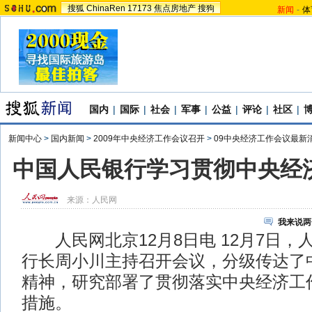
搜狐
ChinaRen
17173
焦点房地产
搜狗
新闻
-
体
国内
|
国际
|
社会
|
军事
|
公益
|
评论
|
社区
|
新闻中心
>
国内新闻
>
2009年中央经济工作会议召开
>
09中央经济工作会议最新
中国人民银行学习贯彻中央经
来源：
人民网
我来说两
人民网北京12月8日电 12月7日，
行长周小川主持召开会议，分级传达了
精神，研究部署了贯彻落实中央经济工
措施。