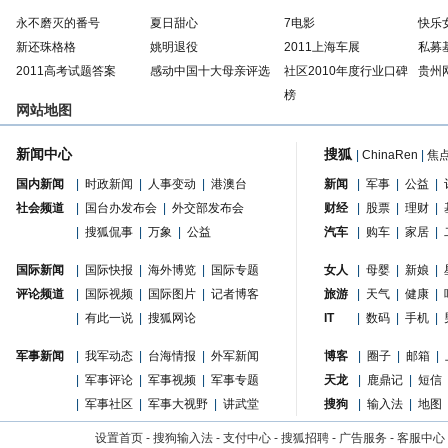
永不磨灭的番号
夏日甜心
7电影
快乐
新还珠格格
姚明退役
2011上海车展
私募
2011高考试题答案
感动中国十大母亲评选
社区2010年度行业口碑
贵州
榜
网站地图
新闻中心
搜狐
|
ChinaRen
|
焦
国内新闻
|
时政新闻
|
人事变动
|
港澳台
新闻
|
军事
|
公益
|
社会频道
|
国台办发布会
|
外交部发布会
财经
|
股票
|
理财
|
|
搜狐侃事
|
万象
|
公益
汽车
|
购车
|
家居
|
国际新闻
|
国际快报
|
海外博览
|
国际专题
女人
|
母婴
|
新娘
|
评论频道
|
国际视频
|
国际图片
|
记者博客
旅游
|
天气
|
健康
|
|
有此一说
|
搜狐网论
IT
|
数码
|
手机
|
军事新闻
|
我军动态
|
台海情报
|
外军新闻
博客
|
圈子
|
邮箱
|
|
军事评论
|
军事视频
|
军事专题
天龙
|
鹿鼎记
|
短信
|
军事社区
|
军事大视野
|
讲武堂
搜狗
|
输入法
|
地图
设置首页
-
搜狗输入法
-
支付中心
-
搜狐招聘
-
广告服务
-
客服中心