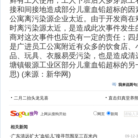
鲜有工人使用，工人下班后大多穿原工
接和间接地造成部分儿童血铅超标的因
公寓离污染源企业太近。由于开发商在
时离污染源太近，是造成此次事件发生
商对这次事件也应负有一定的责任；四
是广进员工公寓附近有众多的饮食店、
品、玩具、衣服易受污染，也是造成清
塘镇银源工业区部分儿童血铅超标的另
思) (来源：新华网)
我来说两句
(
二月二抬头龙见喜
直击归真堂养
上网从搜狗开始
网页
新闻
相关新闻
·
广东清远扩大"血铅儿"搜寻范围至三百米内
09-12-