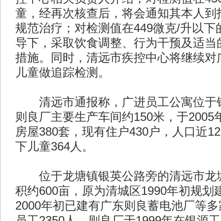
童，经再次核查后，将会通知其本人到
规范治疗；对检测值在449微克/升以
导下，采取饮食调整、行为干预及适当
措施。同时，清远市疾控中心将继续对
儿童做追踪检测。
清远市通报称，广进员工公寓位于银
则良厂主要生产车间约150米，于200
房屋380套，现有住户430户，人口近12
下儿童364人。
位于龙塘镇银英公路旁的清远市龙塘
积约600亩，原为清城区1990年初规
2000年初已建有广东则良蓄电池厂等
员工2350人。则良厂于1999年在银源