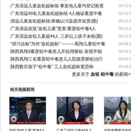
·
广东清远儿童血铅超标续 事发地儿童均登记检查
09-12-
·
广东清远49名儿童血铅超标续 4人确诊重度中毒
09-12-
·
清远儿童血铅超标续:将确认污染源并追责(图)
09-12-
·
广东清远首批"血铅儿童"复查:重度铅中毒4人
09-12-
·
广东清远血铅儿童超44人 三岁以上孩子未检(图)
09-12-
·
"排污达标"为何"血铅超标" ———凤翔儿童铅中毒
09-08-
·
陕西凤翔3重度铅中毒患儿开始用驱铅 表现平稳
09-08-
·
陕西凤翔三名重度铅中毒患儿入院接受驱铅治疗
09-08-
·
陕西数百孩子"铅中毒" 工人血铅超标更恐怖
09-08-
更多关于
血铅 铅中毒
的新闻>
相关视频新闻
首批"血铅儿童"复查4人
广东工业区公寓44名儿
河南免费救治血