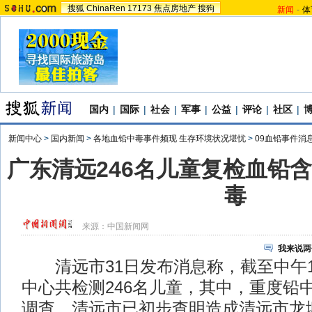
搜狐
ChinaRen
17173
焦点房地产
搜狗
新闻
-
体
国内
|
国际
|
社会
|
军事
|
公益
|
评论
|
社区
|
新闻中心
>
国内新闻
>
各地血铅中毒事件频现 生存环境状况堪忧
>
09血铅事件消
广东清远246名儿童复检血铅含
毒
来源：
中国新闻网
我来说两
清远市31日发布消息称，截至中午1
中心共检测246名儿童，其中，重度铅
调查，清远市已初步查明造成清远市龙