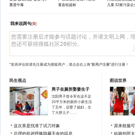
重度中毒
童血铅超标
儿童 32家污染企业
我来说两句
(
0
)
*发表评论前请先注册成为搜狐用户，请点击右上角
“新用户注册”
进行注册！
民生视点
图说世界
男子在厕所娶妻生子
沈阳男子曾令军在这不足
20平方米的厕所小家生活
了五年，还娶了媳妇，生
了大胖儿子……
这次算是找准了试刀对象
原来校服可
总理的批评呼唤隐藏无奈的叹息
姑娘拍照太