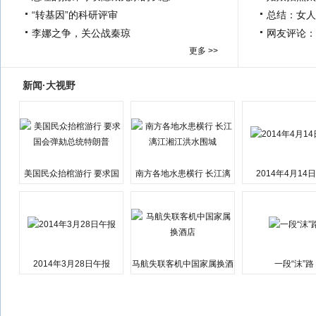
“转基因”的科研评审
总结：女人
李娜之争，关公战秦琼
网友评论：
更多 >>
新闻·大视野
美国民众抬棺游行 要求国
南方各地水患横行 长江漓
2014年4月14
会弹劾总统特朗普
江湘江洪水围城
2014年3月28日午报
马航失联客机中国家属换酒
一段“沫”路
店