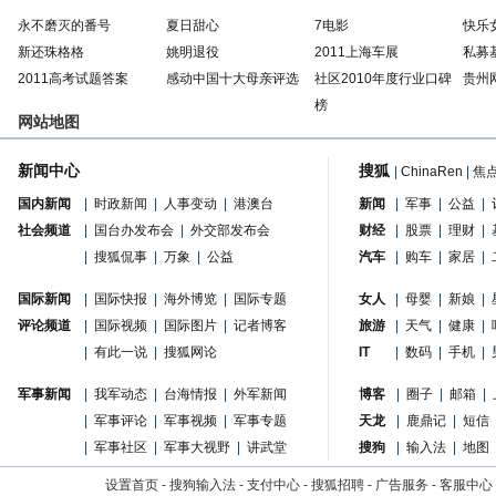
永不磨灭的番号
夏日甜心
7电影
快乐
新还珠格格
姚明退役
2011上海车展
私募
2011高考试题答案
感动中国十大母亲评选
社区2010年度行业口碑
贵州
榜
网站地图
新闻中心
搜狐
|
ChinaRen
|
焦
国内新闻
|
时政新闻
|
人事变动
|
港澳台
新闻
|
军事
|
公益
|
社会频道
|
国台办发布会
|
外交部发布会
财经
|
股票
|
理财
|
|
搜狐侃事
|
万象
|
公益
汽车
|
购车
|
家居
|
国际新闻
|
国际快报
|
海外博览
|
国际专题
女人
|
母婴
|
新娘
|
评论频道
|
国际视频
|
国际图片
|
记者博客
旅游
|
天气
|
健康
|
|
有此一说
|
搜狐网论
IT
|
数码
|
手机
|
军事新闻
|
我军动态
|
台海情报
|
外军新闻
博客
|
圈子
|
邮箱
|
|
军事评论
|
军事视频
|
军事专题
天龙
|
鹿鼎记
|
短信
|
军事社区
|
军事大视野
|
讲武堂
搜狗
|
输入法
|
地图
设置首页
-
搜狗输入法
-
支付中心
-
搜狐招聘
-
广告服务
-
客服中心