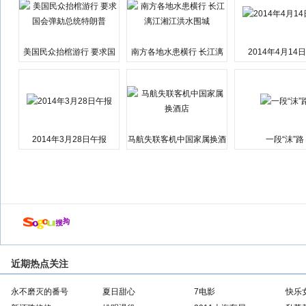
美国民众抬棺游行 要求国
南方各地水患横行 长江漓
2014年4月14
会弹劾总统特朗普
江湘江洪水围城
2014年3月28日午报
马航失联客机中国家属换酒
一段“沫”路
店
近期热点关注
永不磨灭的番号
夏日甜心
7电影
快乐