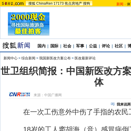
搜狐
ChinaRen
17173
焦点房地产
搜狗
新闻
-
体
国内
|
国际
|
社会
|
军事
|
公益
|
评论
|
社区
|
新闻中心
>
综合新闻
>
我国新医改方案公布
>
医改最新评论
世卫组织简报：中国新医改方
体
来源：
中国广播网
我来说两
在一次工伤意外中伤了手指的农民工
18岁的工人窦胡海（音）感冒病倒