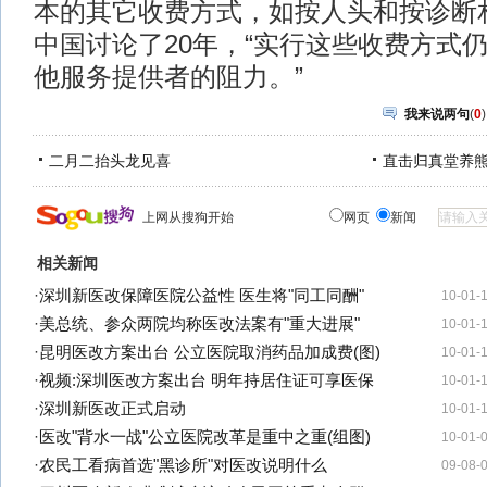
本的其它收费方式，如按人头和按诊断
中国讨论了20年，“实行这些收费方式
他服务提供者的阻力。”
我来说两句
(
0
)
二月二抬头龙见喜
直击归真堂养
上网从搜狗开始
网页
新闻
相关新闻
·
深圳新医改保障医院公益性 医生将"同工同酬"
10-01-
·
美总统、参众两院均称医改法案有"重大进展"
10-01-
·
昆明医改方案出台 公立医院取消药品加成费(图)
10-01-
·
视频:深圳医改方案出台 明年持居住证可享医保
10-01-
·
深圳新医改正式启动
10-01-
·
医改"背水一战"公立医院改革是重中之重(组图)
10-01-
·
农民工看病首选"黑诊所"对医改说明什么
09-08-