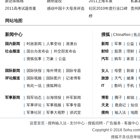
新还珠格格
姚明退役
2011上海车展
私募
2011高考试题答案
感动中国十大母亲评选
社区2010年度行业口碑
贵州
榜
网站地图
新闻中心
搜狐
|
ChinaRen
|
焦
国内新闻
|
时政新闻
|
人事变动
|
港澳台
新闻
|
军事
|
公益
|
社会频道
|
国台办发布会
|
外交部发布会
财经
|
股票
|
理财
|
|
搜狐侃事
|
万象
|
公益
汽车
|
购车
|
家居
|
国际新闻
|
国际快报
|
海外博览
|
国际专题
女人
|
母婴
|
新娘
|
评论频道
|
国际视频
|
国际图片
|
记者博客
旅游
|
天气
|
健康
|
|
有此一说
|
搜狐网论
IT
|
数码
|
手机
|
军事新闻
|
我军动态
|
台海情报
|
外军新闻
博客
|
圈子
|
邮箱
|
|
军事评论
|
军事视频
|
军事专题
天龙
|
鹿鼎记
|
短信
|
军事社区
|
军事大视野
|
讲武堂
搜狗
|
输入法
|
地图
设置首页
-
搜狗输入法
-
支付中心
-
搜狐招聘
-
广告服务
-
客服中心
Copyright
©
2018 Sohu.com 
搜狐不良信息举