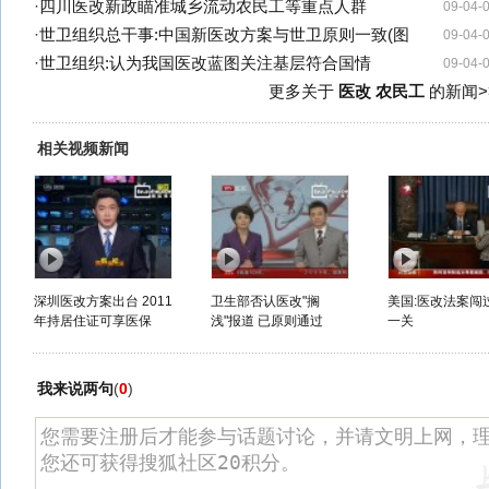
·
四川医改新政瞄准城乡流动农民工等重点人群
09-04-
·
世卫组织总干事:中国新医改方案与世卫原则一致(图
09-04-
·
世卫组织:认为我国医改蓝图关注基层符合国情
09-04-
更多关于
医改 农民工
的新闻>
相关视频新闻
深圳医改方案出台 2011
卫生部否认医改"搁
美国:医改法案闯
年持居住证可享医保
浅"报道 已原则通过
一关
我来说两句
(
0
)