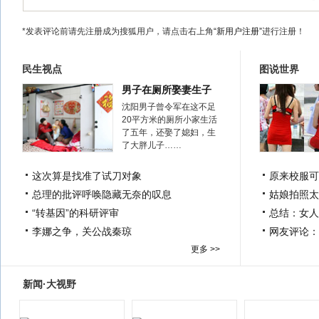
*发表评论前请先注册成为搜狐用户，请点击右上角
“新用户注册”
进行注册！
民生视点
图说世界
男子在厕所娶妻生子
沈阳男子曾令军在这不足
20平方米的厕所小家生活
了五年，还娶了媳妇，生
了大胖儿子……
这次算是找准了试刀对象
原来校服可
总理的批评呼唤隐藏无奈的叹息
姑娘拍照太
“转基因”的科研评审
总结：女人
李娜之争，关公战秦琼
网友评论：
更多 >>
新闻·大视野