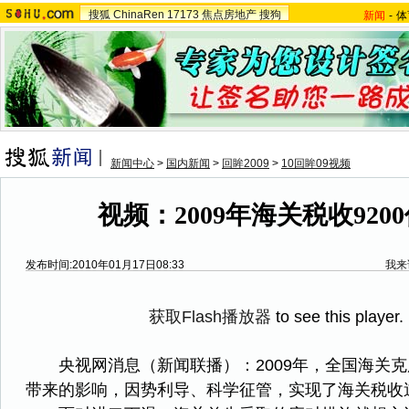
搜狐
ChinaRen
17173
焦点房地产
搜狗
新闻
-
体
新闻中心
>
国内新闻
>
回眸2009
>
10回眸09视频
视频：2009年海关税收920
发布时间:2010年01月17日08:33
我来
获取Flash播放器
to see this player.
央视网消息（新闻联播）：2009年，全国海关克
带来的影响，因势利导、科学征管，实现了海关税收