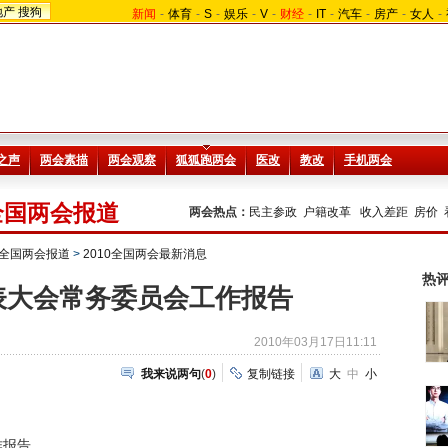
地产
搜狗
新闻
-
体育
-
S
-
娱乐
-
V
-
财经
-
IT
-
汽车
-
房产
-
女人
-
0全国两会报道
两会热点：
民主参政
户籍改革
收入差距
房价
约全国两会报道
>
2010全国两会最新消息
热
表大会常务委员会工作报告
2010年03月17日11:11
我来说两句
(
0
)
复制链接
大
中
小
报告