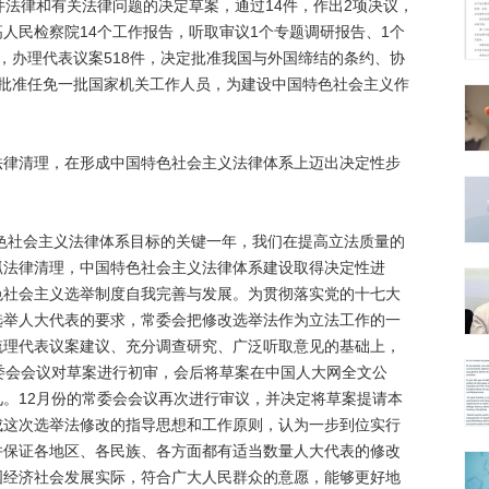
件法律和有关法律问题的决定草案，通过14件，作出2项决议，
人民检察院14个工作报告，听取审议1个专题调研报告、1个
，办理代表议案518件，决定批准我国与外国缔结的条约、协
和批准任免一批国家机关工作人员，为建设中国特色社会主义作
清理，在形成中国特色社会主义法律体系上迈出决定性步
色社会主义法律体系目标的关键一年，我们在提高立法质量的
抓法律清理，中国特色社会主义法律体系建设取得决定性进
色社会主义选举制度自我完善与发展。为贯彻落实党的十七大
选举人大代表的要求，常委会把修改选举法作为立法工作的一
梳理代表议案建议、充分调查研究、广泛听取意见的基础上，
委会会议对草案进行初审，会后将草案在中国人大网全文公
。12月份的常委会会议再次进行审议，并决定将草案提请本
成这次选举法修改的指导思想和工作原则，认为一步到位实行
并保证各地区、各民族、各方面都有适当数量人大代表的修改
国经济社会发展实际，符合广大人民群众的意愿，能够更好地