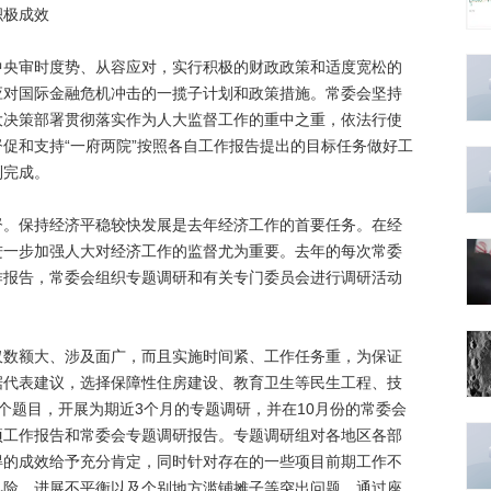
积极成效
审时度势、从容应对，实行积极的财政政策和适度宽松的
应对国际金融危机冲击的一揽子计划和政策措施。常委会坚持
大决策部署贯彻落实作为人大监督工作的重中之重，依法行使
促和支持“一府两院”按照各自工作报告提出的目标任务做好工
利完成。
保持经济平稳较快发展是去年经济工作的首要任务。在经
进一步加强人大对经济工作的监督尤为重要。去年的每次常委
作报告，常委会组织专题调研和有关专门委员会进行调研活动
额大、涉及面广，而且实施时间紧、工作任务重，为保证
据代表建议，选择保障性住房建设、教育卫生等民生工程、技
个题目，开展为期近3个月的专题调研，并在10月份的常委会
项工作报告和常委会专题调研报告。专题调研组对各地区各部
得的成效给予充分肯定，同时针对存在的一些项目前期工作不
风险、进展不平衡以及个别地方滥铺摊子等突出问题，通过座