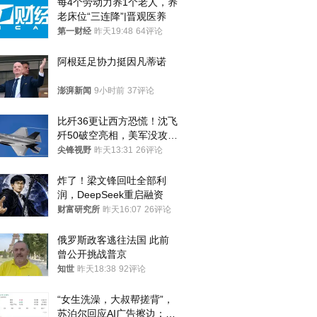
每4个劳动力养1个老人，养
老床位“三连降”|晋观医养
第一财经
昨天19:48
64评论
阿根廷足协力挺因凡蒂诺
澎湃新闻
9小时前
37评论
比歼36更让西方恐慌！沈飞
歼50破空亮相，美军没攻克
的技术被拿下
尖锋视野
昨天13:31
26评论
炸了！梁文锋回吐全部利
润，DeepSeek重启融资
财富研究所
昨天16:07
26评论
俄罗斯政客逃往法国 此前
曾公开挑战普京
知世
昨天18:38
92评论
“女生洗澡，大叔帮搓背”，
苏泊尔回应AI广告擦边：视