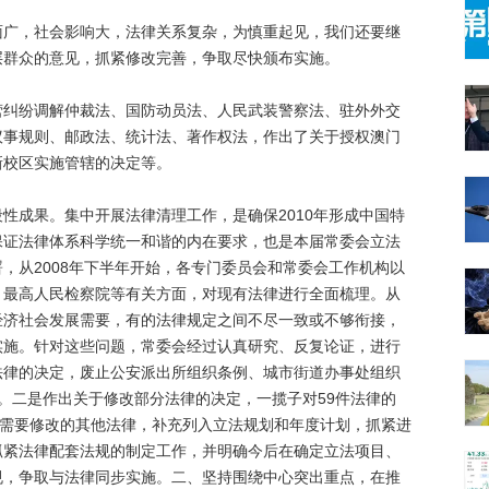
，社会影响大，法律关系复杂，为慎重起见，我们还要继
层群众的意见，抓紧修改完善，争取尽快颁布实施。
纷调解仲裁法、国防动员法、人民武装警察法、驻外外交
议事规则、邮政法、统计法、著作权法，作出了关于授权澳门
新校区实施管辖的决定等。
成果。集中开展法律清理工作，是确保2010年形成中国特
保证法律体系科学统一和谐的内在要求，也是本届常委会立法
，从2008年下半年开始，各专门委员会和常委会工作机构以
、最高人民检察院等有关方面，对现有法律进行全面梳理。从
经济社会发展需要，有的法律规定之间不尽一致或不够衔接，
实施。针对这些问题，常委会经过认真研究、反复论证，进行
法律的决定，废止公安派出所组织条例、城市街道办事处组织
。二是作出关于修改部分法律的决定，一揽子对59件法律的
确需要修改的其他法律，补充列入立法规划和年度计划，抓紧进
抓紧法律配套法规的制定工作，并明确今后在确定立法项目、
规，争取与法律同步实施。
二、坚持围绕中心突出重点，在推