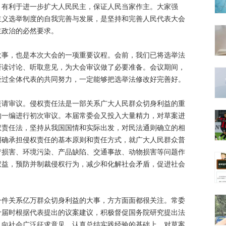
，有利于进一步扩大人民民主，保证人民当家作主。大家强
主义选举制度的自我完善与发展，是坚持和完善人民代表大会
主政治的必然要求。
，也是本次大会的一项重要议程。会前，我们已将选举法
研读讨论、听取意见，为大会审议做了必要准备。会议期间，
经过全体代表的共同努力，一定能够把选举法修改好完善好。
审议。侵权责任法是一部关系广大人民群众切身利益的重
的一编进行初次审议。本届常委会又投入大量精力，对草案进
权责任法，坚持从我国国情和实际出发，对民法通则确立的相
明确承担侵权责任的基本原则和责任方式，就广大人民群众普
疗损害、环境污染、产品缺陷、交通事故、动物损害等问题作
权益，预防并制裁侵权行为，减少和化解社会矛盾，促进社会
关系亿万群众切身利益的大事，方方面面都很关注。常委
十届时根据代表提出的议案建议，积极督促国务院研究提出法
、向社会广泛征求意见、认真总结实践经验的基础上，对草案