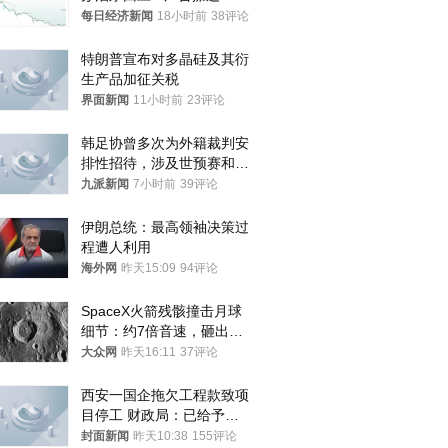
频全下架，已强化内容管理
每日经济新闻
18小时前
38评论
与审核
特朗普宣布对多晶硅及其衍
生产品加征关税
界面新闻
11小时前
23评论
韩足协曾多次为外籍裁判安
排性招待，涉及世预赛和奥
预赛，韩足协回应
九派新闻
7小时前
39评论
伊朗总统：最高领袖决策过
程遭人利用
海外网
昨天15:09
94评论
SpaceX火箭残骸撞击月球
细节：约7倍音速，砸出直
径约30米撞击坑
大众网
昨天16:11
37评论
西安一国企拖欠工程款致项
目停工 财政局：已给予处
分，正督促整改
封面新闻
昨天10:38
155评论