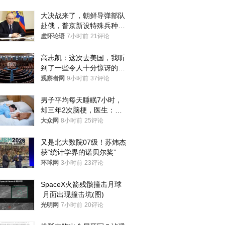
大决战来了，朝鲜导弹部队
赴俄，普京新设特殊兵种，
76岁老将扛旗
虚怀论语
7小时前
21评论
高志凯：这次去美国，我听
到了一些令人十分惊讶的消
息
观察者网
9小时前
37评论
男子平均每天睡眠7小时，
却三年2次脑梗，医生：这
样睡觉更伤身
大众网
8小时前
25评论
又是北大数院07级！苏炜杰
获“统计学界的诺贝尔奖”
环球网
3小时前
23评论
SpaceX火箭残骸撞击月球
 月面出现撞击坑(图)
光明网
7小时前
20评论