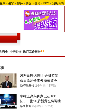
视频
-
播客
-
邮件
-
博客
-
微博
-
BBS
-
我说两句
看病难
中美外交
政府工作报告
评榜
因严重违纪违法 金融监管
总局原局长李云泽被罢免全
国人大代表
经济观察报
2小时前
44评论
宇树王兴兴身家已超180
亿，一批90后新贵也将诞生
界面新闻
8小时前
59评论