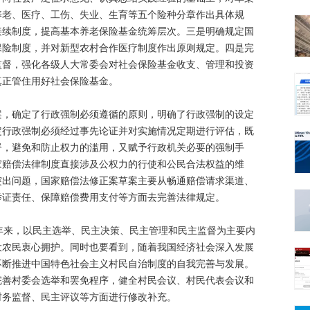
养老、医疗、工伤、失业、生育等五个险种分章作出具体规
接续制度，提高基本养老保险基金统筹层次。三是明确规定国
保险制度，并对新型农村合作医疗制度作出原则规定。四是完
监督，强化各级人大常委会对社会保险基金收支、管理和投资
真正管住用好社会保险基金。
确定了行政强制必须遵循的原则，明确了行政强制的设定
定行政强制必须经过事先论证并对实施情况定期进行评估，既
督，避免和防止权力的滥用，又赋予行政机关必要的强制手
家赔偿法律制度直接涉及公权力的行使和公民合法权益的维
突出问题，国家赔偿法修正案草案主要从畅通赔偿请求渠道、
举证责任、保障赔偿费用支付等方面去完善法律规定。
来，以民主选举、民主决策、民主管理和民主监督为主要内
大农民衷心拥护。同时也要看到，随着我国经济社会深入发展
不断推进中国特色社会主义村民自治制度的自我完善与发展。
完善村委会选举和罢免程序，健全村民会议、村民代表会议和
村务监督、民主评议等方面进行修改补充。