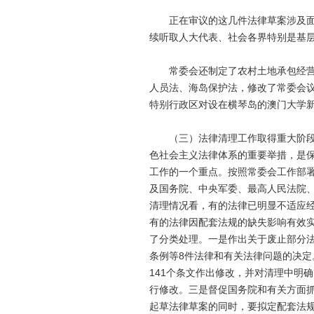
正在审议的这几件法律草案涉及面广
续听取人大代表、社会各界特别是基
常委会还制定了农村土地承包经营纠
人员法、海岛保护法，修改了常委会
特别行政区对设在横琴岛的澳门大学
（三）法律清理工作取得重大阶段性
色社会主义法律体系的重要举措，是
工作的一个重点。按照常委会工作部署
及国务院、中央军委、最高人民法院
清理情况看，有的法律已明显不适应
有的法律因配套法规的缺失影响有效
了分类处理。一是作出关于废止部分
条例等8件法律和有关法律问题的决定
141个条文作出修改，并对清理中明
行修改。三是督促国务院和有关方面
起草法律草案的同时，要拟定配套法