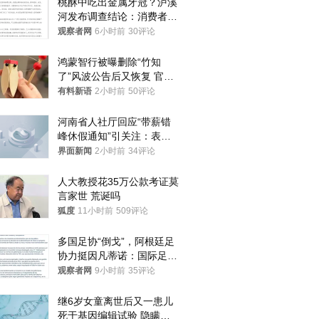
桃酥中吃出金属牙冠？泸溪
河发布调查结论：消费者已
澄清，所发视频情况不属实
观察者网
6小时前
30评论
鸿蒙智行被曝删除“竹知
了”风波公告后又恢复 官媒
曾力挺：劝华为要大度的，
有料新语
2小时前
50评论
你们适不适合？
河南省人社厅回应“带薪错
峰休假通知”引关注：表述
不够准确，待修改后印发
界面新闻
2小时前
34评论
人大教授花35万公款考证莫
言家世 荒诞吗
狐度
11小时前
509评论
多国足协“倒戈”，阿根廷足
协力挺因凡蒂诺：国际足联
今后应继续在其领导下前行
观察者网
9小时前
35评论
继6岁女童离世后又一患儿
死于基因编辑试验 隐瞒一