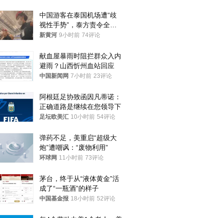
中国游客在泰国机场遭“歧
视性手势”，泰方责令全面
调查，对责任人采取最严厉
新黄河
9小时前
74评论
处分
献血屋暴雨时阻拦群众入内
避雨？山西忻州血站回应
中国新闻网
7小时前
23评论
阿根廷足协致函因凡蒂诺：
正确道路是继续在您领导下
足坛欧美汇
10小时前
54评论
弹药不足，美重启“超级大
炮”遭嘲讽：“废物利用”
环球网
11小时前
73评论
茅台，终于从“液体黄金”活
成了“一瓶酒”的样子
中国基金报
18小时前
52评论