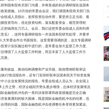
政府和国务院有关部门沟通，并将形成的初步调研报告送国务
政策措施。10月份的常委会会议，我们请国务院有关部门负
委会组成人员指出，发挥投资拉动作用，要坚持立足当前、着
把握投资导向，优化投资结构，落实配套资金，规范管理程
真正把钱用在刀刃上。会后，我们还把常委会组成人员和列席
议意见》，连同专题调研报告一并送国务院研究处理，并要求
国人大常委会作出书面报告。这里需要强调的是，这次专题调研
共投资计划实施过程中进行的，是常委会加大监督工作力度、
不仅增强了人大监督工作时效，而且丰富了人大监督工作方
以完善。
和效益，推动结构调整和产业升级。除按惯例听取审议
计划执行情况报告外，还专门安排听取审议国务院关于转变发展
进中小企业发展情况的报告。常委会组成人员认为，在全国上
逐季上升之势，经济企稳回升势头逐步增强，总体经济发展情况
国际金融危机冲击的一系列决策部署和政策措施是完全正确
经济发展遇到的较大困难，既是国际金融危机冲击的结果，也
不合理的问题，国际金融危机冲击使调整任务变得更加紧迫。