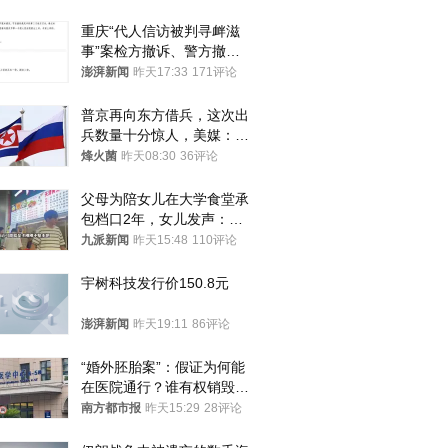
重庆“代人信访被判寻衅滋
事”案检方撤诉、警方撤
案，两被告人获国赔
澎湃新闻
昨天17:33
171评论
普京再向东方借兵，这次出
兵数量十分惊人，美媒：俄
朝要动真格？
烽火菌
昨天08:30
36评论
父母为陪女儿在大学食堂承
包档口2年，女儿发声：初
衷是为了陪伴，毕业后将不
九派新闻
昨天15:48
110评论
再营业
宇树科技发行价150.8元
澎湃新闻
昨天19:11
86评论
“婚外胚胎案”：假证为何能
在医院通行？谁有权销毁胚
胎？
南方都市报
昨天15:29
28评论