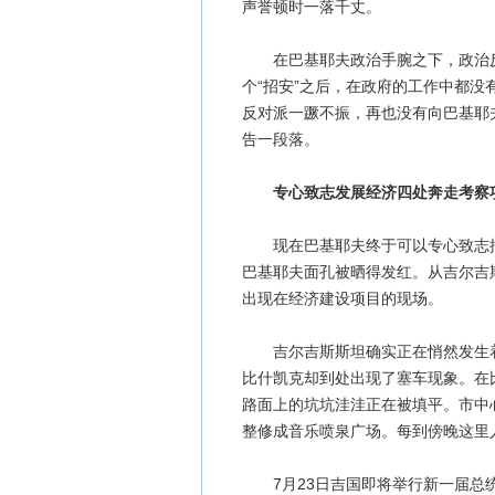
声誉顿时一落千丈。
在巴基耶夫政治手腕之下，政治反
个“招安”之后，在政府的工作中都
反对派一蹶不振，再也没有向巴基耶
告一段落。
专心致志发展经济四处奔走考察
现在巴基耶夫终于可以专心致志搞经
巴基耶夫面孔被晒得发红。从吉尔吉
出现在经济建设项目的现场。
吉尔吉斯斯坦确实正在悄然发生着
比什凯克却到处出现了塞车现象。在
路面上的坑坑洼洼正在被填平。市中
整修成音乐喷泉广场。每到傍晚这里
7月23日吉国即将举行新一届总统