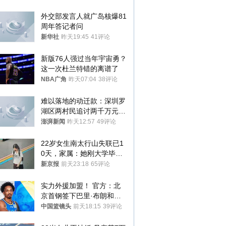
外交部发言人就广岛核爆81
周年答记者问
新华社
昨天19:45
41评论
新版76人强过当年宇宙勇？
这一次杜兰特错的离谱了
NBA广角
昨天07:04
38评论
难以落地的动迁款：深圳罗
湖区两村民追讨两千万元动
迁款八年未果
澎湃新闻
昨天12:57
49评论
22岁女生南太行山失联已1
0天，家属：她刚大学毕业
想到山里旅行
新京报
前天23:18
65评论
实力外援加盟！ 官方：北
京首钢签下巴里·布朗和桑
普森
中国篮镜头
前天18:15
39评论