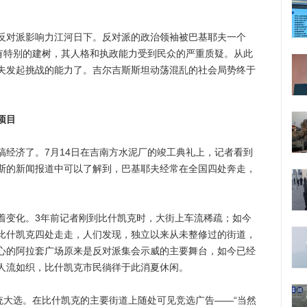
对派影响力江河日下。反对派的政治领袖被巴基耶夫一个
没有特别的建树，其人格和执政能力受到民众的严重质疑。从此
夫发起挑战的能力了。吉尔吉斯斯坦动荡混乱的社会局势终于
项目
济了。7月14日在吉南方水泥厂的竣工典礼上，记者看到
斯的新闻报道中可以了解到，巴基耶夫经常在全国四处奔走，
变化。3年前记者刚到比什凯克时，大街上车流稀疏；如今
比什凯克四处走走，人们发现，独立以来从未整修过的街道，
心的阿拉套广场原来是反对派集会示威的主要舞台，如今已经
人流如织，比什凯克市民徜徉于此消夏休闲。
大选。在比什凯克的主要街道上随处可见竞选广告——“当然