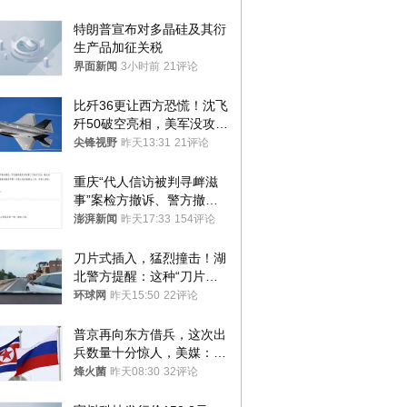
监部门：不违规
特朗普宣布对多晶硅及其衍
生产品加征关税
界面新闻
3小时前
21评论
比歼36更让西方恐慌！沈飞
歼50破空亮相，美军没攻克
的技术被拿下
尖锋视野
昨天13:31
21评论
重庆“代人信访被判寻衅滋
事”案检方撤诉、警方撤
案，两被告人获国赔
澎湃新闻
昨天17:33
154评论
刀片式插入，猛烈撞击！湖
北警方提醒：这种“刀片超
车”，太危险了
环球网
昨天15:50
22评论
普京再向东方借兵，这次出
兵数量十分惊人，美媒：俄
朝要动真格？
烽火菌
昨天08:30
32评论