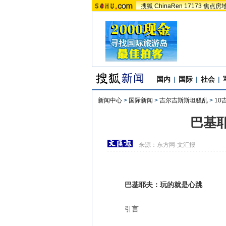
搜狐
ChinaRen
17173
焦点房
国内
|
国际
|
社会
|
新闻中心
>
国际新闻
>
吉尔吉斯斯坦骚乱
>
10
巴基
来源：
东方网-文汇报
巴基耶夫：玩的就是心跳
引言