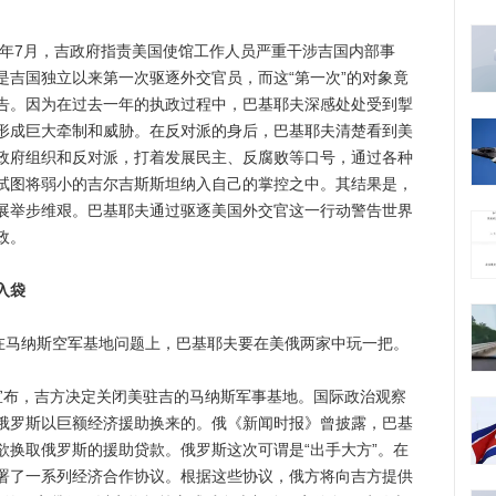
年7月，吉政府指责美国使馆工作人员严重干涉吉国内部事
是吉国独立以来第一次驱逐外交官员，而这“第一次”的对象竟
告。因为在过去一年的执政过程中，巴基耶夫深感处处受到掣
形成巨大牵制和威胁。在反对派的身后，巴基耶夫清楚看到美
政府组织和反对派，打着发展民主、反腐败等口号，通过各种
试图将弱小的吉尔吉斯斯坦纳入自己的掌控之中。其结果是，
展举步维艰。巴基耶夫通过驱逐美国外交官这一行动警告世界
政。
入袋
马纳斯空军基地问题上，巴基耶夫要在美俄两家中玩一把。
布，吉方决定关闭美驻吉的马纳斯军事基地。国际政治观察
俄罗斯以巨额经济援助换来的。俄《新闻时报》曾披露，巴基
欲换取俄罗斯的援助贷款。俄罗斯这次可谓是“出手大方”。在
署了一系列经济合作协议。根据这些协议，俄方将向吉方提供