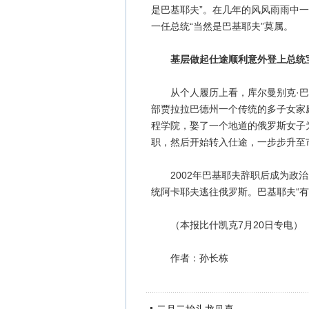
是巴基耶夫”。在几年的风风雨雨中
一任总统“当然是巴基耶夫”莫属。
基层做起仕途顺利意外登上总统
从个人履历上看，库尔曼别克·巴基
部贾拉拉巴德州一个传统的多子女家
程学院，娶了一个地道的俄罗斯女子
职，然后开始转入仕途，一步步升至市
2002年巴基耶夫辞职后成为政治反对
统阿卡耶夫逃往俄罗斯。巴基耶夫“有
（本报比什凯克7月20日专电）
作者：孙长栋