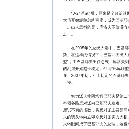
“3·24革命”后，原来是个政治
大佬开始觊觎总统宝座，成为巴基耶
一。出人意料的是，库洛夫不仅没有
之一。
在2005年的总统大选中，巴基耶
势。在这样的情况下，巴基耶夫出人
盟”，由巴基耶夫出任总统、库洛夫
的乱局开始趋于稳定。然而“巴库联
显。2007年初，江山初定的巴基耶
正寝。
实力派人物阿塔姆巴耶夫是第二个
率领各路反对派向巴基耶夫发难。一
屡试不爽的招数，将反对派主要领导
夫的调头转向立即令反对派实力大损
夫转眼间成了巴基耶夫的总理，这也