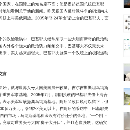
国家，在国际上的知名度不高；但是提起该国总统巴基耶
时地能看到关于他的新闻。昨天跟国内反对派斗争的硝烟尚未
上与美俄周旋。2005年“3·24革命”后上台的巴基耶夫，面
的政治漩涡中，巴基耶夫经常采取一些大胆而新奇的政治动
国内外各个强大的政治势力频频交手，巴基耶夫不仅毫发未
出来，实力越来越强大。巴基耶夫就像一个政坛上的极限运动
交官
始，就与世界头号大国美国展开较量。吉尔吉斯斯坦马纳斯
重要军事基地。2005年7月，刚刚执政的巴基耶夫借上海合
，表示美军应该撤离马纳斯基地。随后又改口说可以留下，但
200多万美元，涨到2亿美元以上。在随后的采访中，巴基耶夫
是自由市场，马纳斯基地租金没有讨价还价的余地。”一个刚上
，竟敢对世界头号大国“狮子大开口”，并且态度强硬，这确实