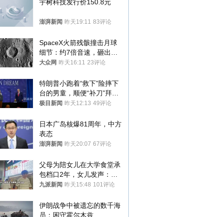
宇树科技发行价150.8元
澎湃新闻
昨天19:11
83评论
SpaceX火箭残骸撞击月球
细节：约7倍音速，砸出直
径约30米撞击坑
大众网
昨天16:11
23评论
特朗普小跑着“救下”险摔下
台的男童，顺便“补刀”拜
登：“我可不想他像拜登一
极目新闻
昨天12:13
49评论
样摔下来”
日本广岛核爆81周年，中方
表态
澎湃新闻
昨天20:07
67评论
父母为陪女儿在大学食堂承
包档口2年，女儿发声：初
衷是为了陪伴，毕业后将不
九派新闻
昨天15:48
101评论
再营业
伊朗战争中被遗忘的数千海
员：困守霍尔木兹