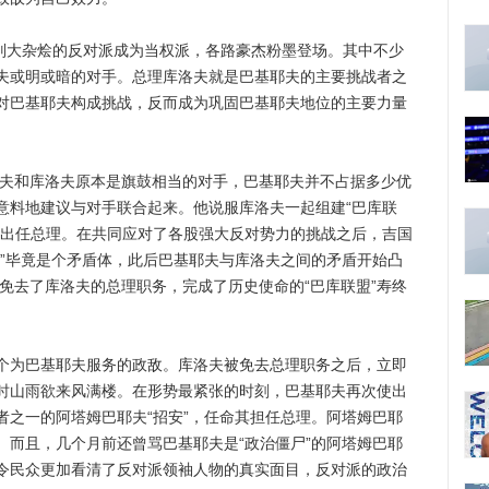
派别大杂烩的反对派成为当权派，各路豪杰粉墨登场。其中不少
夫或明或暗的对手。总理库洛夫就是巴基耶夫的主要挑战者之
对巴基耶夫构成挑战，反而成为巩固巴基耶夫地位的主要力量
夫和库洛夫原本是旗鼓相当的对手，巴基耶夫并不占据多少优
意料地建议与对手联合起来。他说服库洛夫一起组建“巴库联
则出任总理。在共同应对了各股强大反对势力的挑战之后，吉国
盟”毕竟是个矛盾体，此后巴基耶夫与库洛夫之间的矛盾开始凸
夫免去了库洛夫的总理职务，完成了历史使命的“巴库联盟”寿终
为巴基耶夫服务的政敌。库洛夫被免去总理职务之后，立即
时山雨欲来风满楼。在形势最紧张的时刻，巴基耶夫再次使出
者之一的阿塔姆巴耶夫“招安”，任命其担任总理。阿塔姆巴耶
。而且，几个月前还曾骂巴基耶夫是“政治僵尸”的阿塔姆巴耶
令民众更加看清了反对派领袖人物的真实面目，反对派的政治