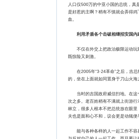
人口仅500万的中亚小国的总统，真
是好惹的主啊？稍有不慎就会弄得鸡
血。
利用矛盾各个击破相继招安国内
不仅在外交上把政治极限运动玩到
既惊险又刺激。
在2005年“3·24革命”之后，
的，坐在上面就如同置身于刀山火海
当时的吉国政府威信扫地。在这个中
次之多。老百姓稍有不满就上街游行
林立，很多人根本不把总统放在眼里
夫也是面和心不和，议会更是动辄便
能与各种各样的人一起工作不容易
与反对自己的人一起工作，而且要让