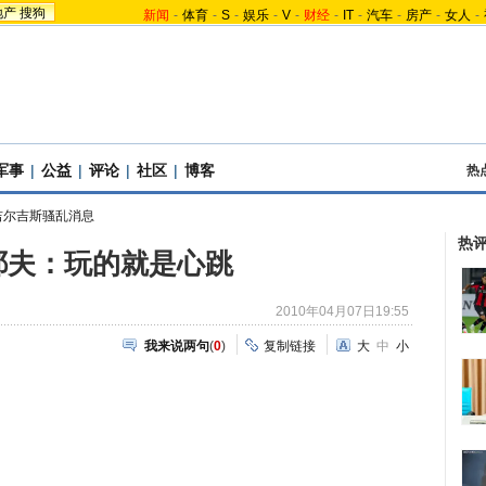
地产
搜狗
新闻
-
体育
-
S
-
娱乐
-
V
-
财经
-
IT
-
汽车
-
房产
-
女人
-
军事
|
公益
|
评论
|
社区
|
博客
热
吉尔吉斯骚乱消息
热
耶夫：玩的就是心跳
2010年04月07日19:55
我来说两句
(
0
)
复制链接
大
中
小