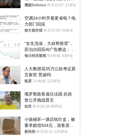
射车都是合法打击目标
鹰眼Defence
昨天16:07
21评论
空调24小时开着更省电？电
力部门回应
南方都市报
昨天23:45
34评论
“女生洗澡，大叔帮搓背”，
苏泊尔回应AI广告擦边：视
频全下架，已强化内容管理
每日经济新闻
9小时前
30评论
与审核
人大教授花35万公款考证莫
言家世 荒诞吗
狐度
2小时前
122评论
俄罗斯政客逃往法国 此前
曾公开挑战普京
知世
昨天18:38
89评论
小孩碰坏一酒店纸巾盒，被
要求赔偿924元，游客质疑
酒店房客物品超高标价，市
新快报
昨天20:51
125评论