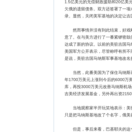
1.5亿美元的无偿财政援助和20亿
欠俄的遗留债务。双方还签署了一项
录。显然，关闭美军基地的决定让吉
然而事情并没有到此结束，好戏刚
意了。在与美方进行了一番紧锣密鼓
达成了新的协议。以前的美驻吉国马
美国军方公开表示，尽管称呼有所不
是说，美驻吉国马纳斯军事基地改名
当然，此番美国为了保住马纳斯基
年1700万美元上涨到今后的6000
库，再投3000万美元改善马纳斯机
吉美经济发展基金，另外再出资215
当地观察家半开玩笑地表示：美驻吉
只是把马纳斯基地改了个名字，俄美
但是，事后来看，巴基耶夫的这个“