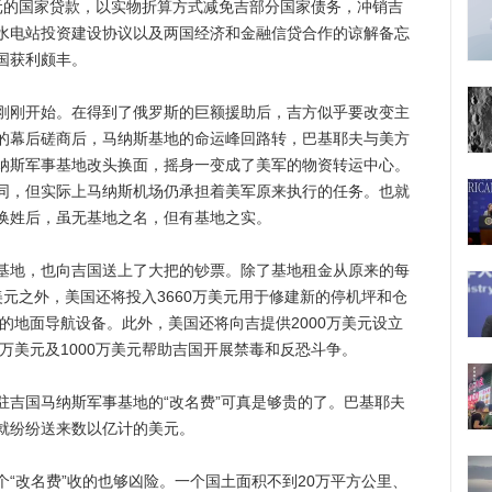
美元的国家贷款，以实物折算方式减免吉部分国家债务，冲销吉
水电站投资建设协议以及两国经济和金融信贷合作的谅解备忘
国获利颇丰。
刚开始。在得到了俄罗斯的巨额援助后，吉方似乎要改变主
的幕后磋商后，马纳斯基地的命运峰回路转，巴基耶夫与美方
纳斯军事基地改头换面，摇身一变成了美军的物资转运中心。
同，但实际上马纳斯机场仍承担着美军原来执行的任务。也就
换姓后，虽无基地之名，但有基地之实。
地，也向吉国送上了大把的钞票。除了基地租金从原来的每
万美元之外，美国还将投入3660万美元用于修建新的停机坪和仓
场的地面导航设备。此外，美国还将向吉提供2000万美元设立
0万美元及1000万美元帮助吉国开展禁毒和反恐斗争。
国马纳斯军事基地的“改名费”可真是够贵的了。巴基耶夫
就纷纷送来数以亿计的美元。
改名费”收的也够凶险。一个国土面积不到20万平方公里、