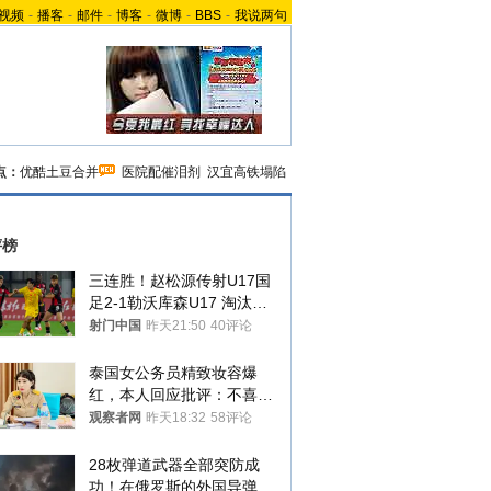
视频
-
播客
-
邮件
-
博客
-
微博
-
BBS
-
我说两句
点：
优酷土豆合并
医院配催泪剂
汉宜高铁塌陷
评榜
三连胜！赵松源传射U17国
足2-1勒沃库森U17 淘汰赛
将战河床
射门中国
昨天21:50
40评论
泰国女公务员精致妆容爆
红，本人回应批评：不喜欢
就别看
观察者网
昨天18:32
58评论
28枚弹道武器全部突防成
功！在俄罗斯的外国导弹发