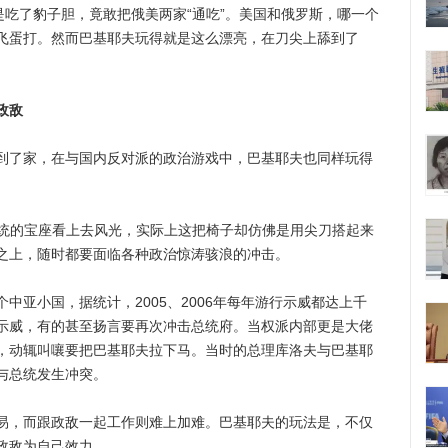
是吃了豹子胆，竟敢把俄美两家“通吃”。美国和俄罗斯，哪一个
飞蛋打。然而巴基耶夫玩得就是这么漂亮，在刀尖上舔到了
政敌
了家，在与国内反对派的政治游戏中，巴基耶夫也同样玩得
吉总统的宝座看上去风光，实际上这把椅子却仿佛是用尖刀搭起来
之上，随时都要面临各种政治惊涛骇浪的冲击。
亚小国，据统计，2005、2006年每年游行示威都达上千
示威，有的甚至扬言要再次冲击总统府。当权派内部更是大佬
，动辄叫嚷要把巴基耶夫拉下马。当时的总理库洛夫与巴基耶
与总统发生冲突。
，而跟政敌一起工作则难上加难。巴基耶夫的玩法是，不仅
政敌为自己效力。