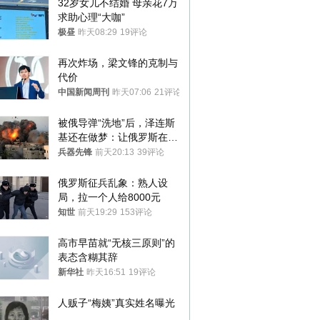
32岁女儿不结婚 母亲花7万
求助心理“大咖”
极昼
昨天08:29
19评论
再次炸场，梁文锋的克制与
代价
中国新闻周刊
昨天07:06
21评论
被俄导弹“洗地”后，泽连斯
基还在做梦：让俄罗斯在冬
季前求和？
兵器先锋
前天20:13
39评论
俄罗斯征兵乱象：熟人设
局，拉一个人给8000元
知世
前天19:29
153评论
高市早苗就“无核三原则”的
表态含糊其辞
新华社
昨天16:51
19评论
人贩子“梅姨”真实姓名曝光