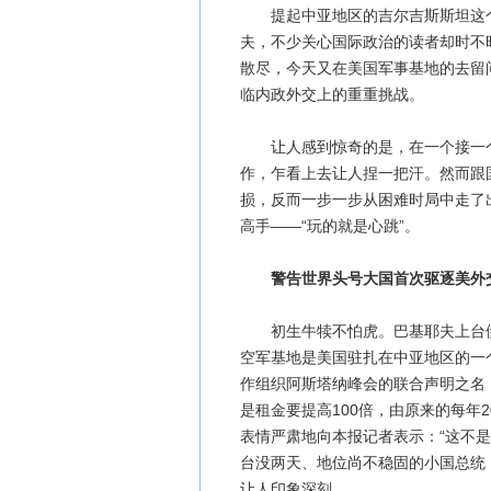
提起中亚地区的吉尔吉斯斯坦这个
夫，不少关心国际政治的读者却时不
散尽，今天又在美国军事基地的去留问题
临内政外交上的重重挑战。
让人感到惊奇的是，在一个接一个
作，乍看上去让人捏一把汗。然而跟
损，反而一步一步从困难时局中走了
高手——“玩的就是心跳”。
警告世界头号大国首次驱逐美外
初生牛犊不怕虎。巴基耶夫上台伊
空军基地是美国驻扎在中亚地区的一个
作组织阿斯塔纳峰会的联合声明之名
是租金要提高100倍，由原来的每年
表情严肃地向本报记者表示：“这不
台没两天、地位尚不稳固的小国总统
让人印象深刻。