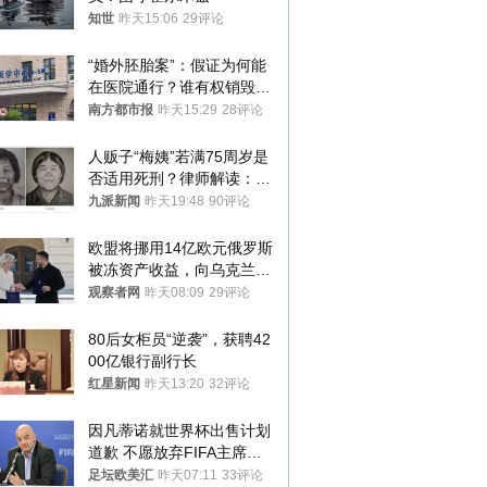
知世
昨天15:06
29评论
“婚外胚胎案”：假证为何能
在医院通行？谁有权销毁胚
胎？
南方都市报
昨天15:29
28评论
人贩子“梅姨”若满75周岁是
否适用死刑？律师解读：很
大概率不会被判处死刑
九派新闻
昨天19:48
90评论
欧盟将挪用14亿欧元俄罗斯
被冻资产收益，向乌克兰提
供援助
观察者网
昨天08:09
29评论
80后女柜员“逆袭”，获聘42
00亿银行副行长
红星新闻
昨天13:20
32评论
因凡蒂诺就世界杯出售计划
道歉 不愿放弃FIFA主席职
位
足坛欧美汇
昨天07:11
33评论