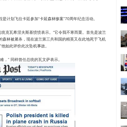
计划飞往卡廷参加“卡延森林惨案”70周年纪念活动。
统克瓦希涅夫斯基愤愤表示。“它令我不寒而栗。首先是波兰
的森林被屠杀，现在波兰第三共和国的精英又在此地死于飞机
”他如此评价此次坠机事故。
，” 同样曾任总统的瓦文萨表示。