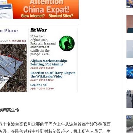
族精英生命
十名波兰高官和政要的于周六上午从波兰首都华沙飞往俄西
弥漫，在降落过程中挂到树枝坠毁起火，机上所有人员无一生