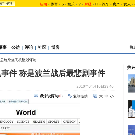
地产
搜狗
新闻
-
体育
-
S
-
娱乐
-
V
-
财经
-
IT
-
汽车
-
房产
-
女人
-
军事
|
公益
|
评论
|
社区
|
博客
热
兰总统乘坐飞机坠毁评论
热
事件 称是波兰战后最悲剧事件
2010年04月10日23:40
我来说两句
(
0
)
复制链接
大
中
小