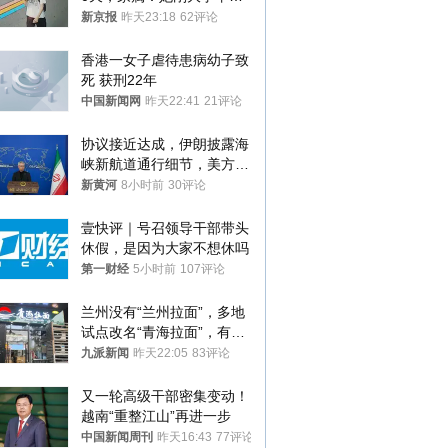
想到山里旅行
新京报
昨天23:18
62评论
香港一女子虐待患病幼子致
死 获刑22年
中国新闻网
昨天22:41
21评论
协议接近达成，伊朗披露海
峡新航道通行细节，美方再
提“倒计时”
新黄河
8小时前
30评论
壹快评｜号召领导干部带头
休假，是因为大家不想休吗
第一财经
5小时前
107评论
兰州没有“兰州拉面”，多地
试点改名“青海拉面”，有商
家改名已两年
九派新闻
昨天22:05
83评论
又一轮高级干部密集变动！
越南“重整江山”再进一步
中国新闻周刊
昨天16:43
77评论