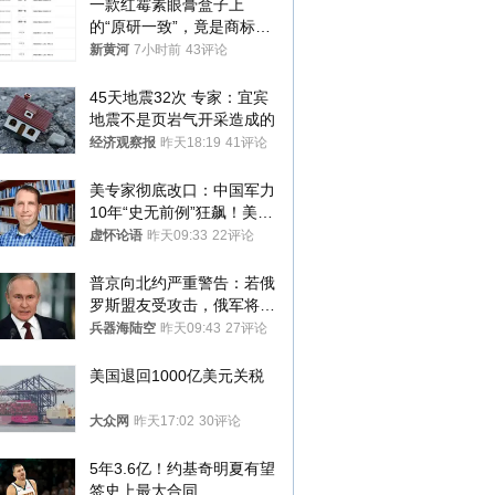
一款红霉素眼膏盒子上
的“原研一致”，竟是商标！
律师：极易误导消费者；网
新黄河
7小时前
43评论
友：药企不应打擦边球
45天地震32次 专家：宜宾
地震不是页岩气开采造成的
经济观察报
昨天18:19
41评论
美专家彻底改口：中国军力
10年“史无前例”狂飙！美军
真慌了
虚怀论语
昨天09:33
22评论
普京向北约严重警告：若俄
罗斯盟友受攻击，俄军将动
用核武器保护
兵器海陆空
昨天09:43
27评论
美国退回1000亿美元关税
大众网
昨天17:02
30评论
5年3.6亿！约基奇明夏有望
签史上最大合同