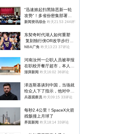
“迅速掀起扫黑除恶新一轮
攻势”！多省份密集部署，
公布举报方式
新闻资讯综合
昨天21:53
244评论
东契奇时代湖人如何重塑
 复刻独行侠OR改学步行
者？
NBA广角
昨天13:23
37评论
河南汝州一公职人员被举报
在职校开餐厅超市，本人回
应称“是给别人帮忙”
澎湃新闻
昨天16:02
36评论
泽连斯基谈到中国，当场就
给众人下了指示，他对中国
和中乌关系，显然又有了新
兵器观察员
昨天09:15
33评论
的想法
每秒2.4公里！SpaceX火箭
残骸撞上月球了
界面新闻
昨天18:14
33评论