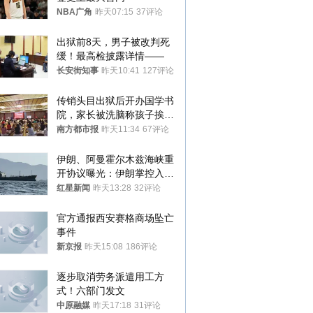
NBA广角
昨天07:15
37评论
出狱前8天，男子被改判死
缓！最高检披露详情——
长安街知事
昨天10:41
127评论
传销头目出狱后开办国学书
院，家长被洗脑称孩子挨打
才有效果
南方都市报
昨天11:34
67评论
伊朗、阿曼霍尔木兹海峡重
开协议曝光：伊朗掌控入湾
航道，与阿曼平分“服务费”
红星新闻
昨天13:28
32评论
官方通报西安赛格商场坠亡
事件
新京报
昨天15:08
186评论
逐步取消劳务派遣用工方
式！六部门发文
中原融媒
昨天17:18
31评论