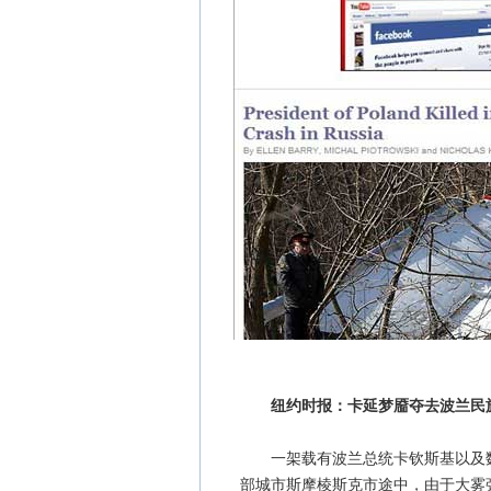
纽约时报：卡延梦靥夺去波兰民
一架载有波兰总统卡钦斯基以及数
部城市斯摩棱斯克市途中，由于大雾