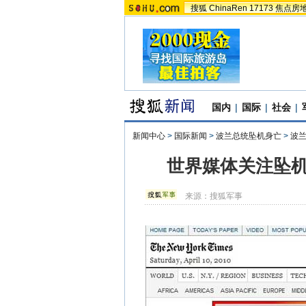
搜狐
ChinaRen
17173
焦点房
国内
|
国际
|
社会
|
新闻中心
>
国际新闻
>
波兰总统坠机身亡
>
波
世界媒体关注坠机
来源：
搜狐军事