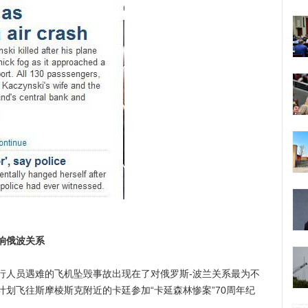
响俄波关系
人员遇难的飞机坠毁事故出现在了对俄罗斯-波兰关系最为不
划飞往斯摩棱斯克附近的卡廷参加“卡延森林惨案”70周年纪