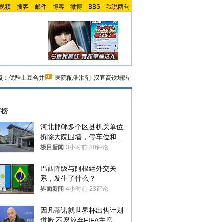
视频
-
播客
-
邮件
-
博客
-
微博
-
BBS
-
我说两句
点：
优酷土豆合并
医院配催泪剂
汉宜高铁塌陷
评榜
河北邯郸多个区县机关单位
拆除大院围墙，停车位和厕
所免费开放，当地多部门回
极目新闻
3小时前
80评论
应
巴西降级与阿根廷外交关
系，发生了什么？
界面新闻
4小时前
23评论
因凡蒂诺就世界杯出售计划
道歉 不愿放弃FIFA主席职