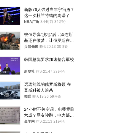
新版76人强过当年宇宙勇？
这一次杜兰特错的离谱了
NBA广角
8小时前
34评论
被俄导弹“洗地”后，泽连斯
基还在做梦：让俄罗斯在冬
季前求和？
兵器先锋
昨天20:13
30评论
韩国总统要求加速整合军校
新华社
昨天21:47
23评论
远离前线的俄罗斯将领 在
莫斯科被人追杀
知世
昨天19:36
59评论
24小时不关空调，电费竟降
六成？网友吵翻，电力部门
回应→
金羊网
昨天21:13
21评论