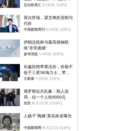
位
足坛欧美汇
8小时前
31评论
再次炸场，梁文锋的克制与
代价
中国新闻周刊
8小时前
18评论
伊朗总统称与最高领袖联
络“非常困难”
参考消息
4小时前
58评论
长鑫拒绝苹果压价，价格不
低于三星SK海力士，苹果
失去了议价权
王新喜
7小时前
23评论
俄罗斯征兵乱象：熟人设
局，拉一个人给8000元
知世
昨天19:29
153评论
人贩子“梅姨”真实姓名曝光
中国新闻网
昨天23:31
61评论