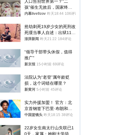
人口告别世界第一？“二
孩”催生无效后，国家终于
向住房出手了！
内幕live9zov
昨天18:44
106评论
抢劫刺死19岁少女的死刑改
死缓当事人自述：出狱11年
间始终刻意躲避被害人家属
澎湃新闻
昨天21:22
184评论
“领导干部带头休假，值得
推广”
新京报
15小时前
69评论
法院认为“老登”属年龄贬
损，这个词错在哪里？
新黄河
5小时前
45评论
实力外援加盟！ 官方：北
京首钢签下巴里·布朗和桑
普森
中国篮镜头
昨天18:15
38评论
22岁女生南太行山失联已1
0天，家属：她刚大学毕业