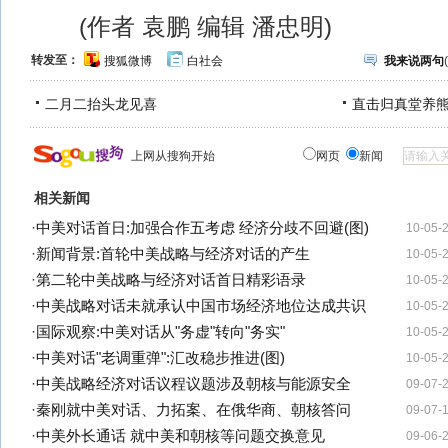
(作者 袁鹏 编辑 潘忠明)
转发至：
搜狐微博
白社会
我来说两句
(
二月二抬头龙见喜
直击归真堂养
上网从搜狗开始
网页
新闻
相关新闻
·
中美对话首日:加强合作五考虑 经济分歧不回避(图)
10-05-
·
新闻背景:首轮中美战略与经济对话的产生
10-05-
·
第二轮中美战略与经济对话首日精彩语录
10-05-
·
中美战略对话未就承认中国市场经济地位达成共识
10-05-
·
国际观察:中美对话从"务虚"转向"务实"
10-05-
·
中美对话"老调重弹":汇改稳步推进(图)
10-05-
·
中美战略经济对话议程议题涉及朝核与能源安全
09-07-
·
秦刚就中美对话、力拓案、在俄华商、朝核答问
09-07-
·
中美外长通话 就中美和朝核等问题交换意见
09-06-