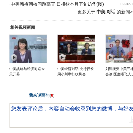
·
中美韩换朝核问题高官 日相欲本月下旬访华(图)
09-02-
更多关于
中美 对话
的新闻>
相关视频新闻
中美战略与经济对话今
中美经济对话 央行行长
刘翔接受中美三
天开幕
周小川举行吹风会
会诊 医生曝飞人现
我来说两句
(
0
)