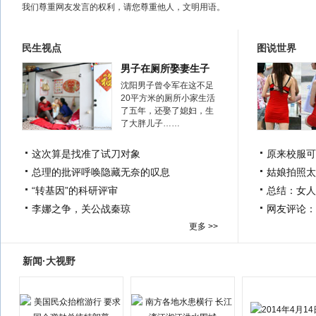
我们尊重网友发言的权利，请您尊重他人，文明用语。
民生视点
图说世界
男子在厕所娶妻生子
沈阳男子曾令军在这不足
20平方米的厕所小家生活
了五年，还娶了媳妇，生
了大胖儿子……
这次算是找准了试刀对象
原来校服可
总理的批评呼唤隐藏无奈的叹息
姑娘拍照太
“转基因”的科研评审
总结：女人
李娜之争，关公战秦琼
网友评论：
更多 >>
新闻·大视野