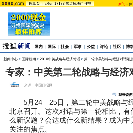
搜狐
ChinaRen
17173
焦点房地产
搜狗
新闻
-
体
国内
|
国际
|
社会
|
军事
|
公益
|
评论
|
社区
|
博
新闻中心
>
国际新闻
>
2010中美战略与经济对话
>
第二轮中美战略与经济对话消
专家：中美第二轮战略与经济
来源：
中国日报网
我来说两
5月24—25日，第二轮中美战略与
北京召开。这次对话与第一轮相比，有
么新议题？会达成什么新结果？成为中
关注的焦点。