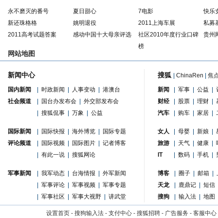
永不磨灭的番号
夏日甜心
7电影
快乐
新还珠格格
姚明退役
2011上海车展
私募
2011高考试题答案
感动中国十大母亲评选
社区2010年度行业口碑
贵州
榜
网站地图
新闻中心
搜狐
|
ChinaRen
|
焦
国内新闻
|
时政新闻
|
人事变动
|
港澳台
新闻
|
军事
|
公益
|
社会频道
|
国台办发布会
|
外交部发布会
财经
|
股票
|
理财
|
|
搜狐侃事
|
万象
|
公益
汽车
|
购车
|
家居
|
国际新闻
|
国际快报
|
海外博览
|
国际专题
女人
|
母婴
|
新娘
|
评论频道
|
国际视频
|
国际图片
|
记者博客
旅游
|
天气
|
健康
|
|
有此一说
|
搜狐网论
IT
|
数码
|
手机
|
军事新闻
|
我军动态
|
台海情报
|
外军新闻
博客
|
圈子
|
邮箱
|
|
军事评论
|
军事视频
|
军事专题
天龙
|
鹿鼎记
|
短信
|
军事社区
|
军事大视野
|
讲武堂
搜狗
|
输入法
|
地图
设置首页
-
搜狗输入法
-
支付中心
-
搜狐招聘
-
广告服务
-
客服中心