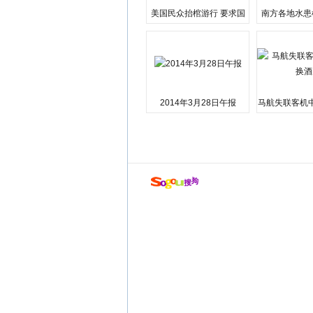
美国民众抬棺游行 要求国
南方各地水患
会弹劾总统特朗普
江湘江洪
2014年3月28日午报
马航失联客机
店