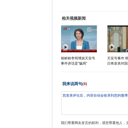
相关视频新闻
朝鲜称李明博就天安号
天安号事件:韩
事件讲话是"骗局"
日将发表对国
我来说两句
(
0
)
我们尊重网友发言的权利，请您尊重他人，