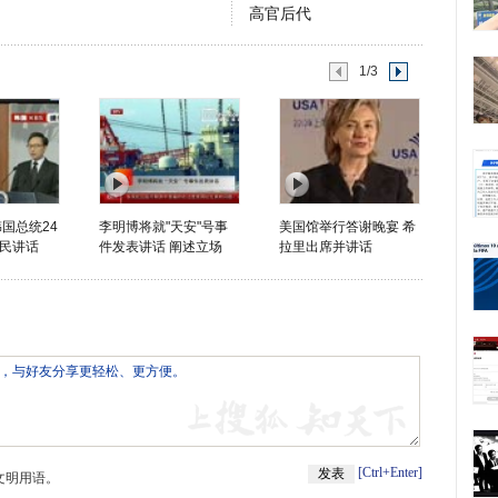
高官后代
1/3
国总统24
李明博将就"天安"号事
美国馆举行答谢晚宴 希
民讲话
件发表讲话 阐述立场
拉里出席并讲话
[Ctrl+Enter]
文明用语。