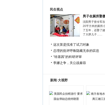
民生视点
男子在厕所娶
沈阳男子曾令军
20平方米的厕所
了五年，还娶了
了大胖儿子……
这次算是找准了试刀对象
总理的批评呼唤隐藏无奈的叹息
“转基因”的科研评审
李娜之争，关公战秦琼
新闻·大视野