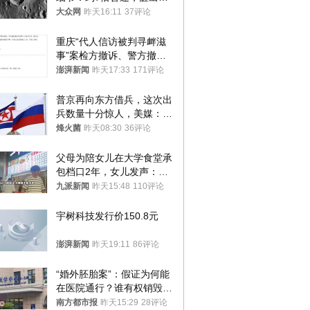
径约30米撞击坑
大众网
昨天16:11
37评论
重庆“代人信访被判寻衅滋
事”案检方撤诉、警方撤
案，两被告人获国赔
澎湃新闻
昨天17:33
171评论
普京再向东方借兵，这次出
兵数量十分惊人，美媒：俄
朝要动真格？
烽火菌
昨天08:30
36评论
父母为陪女儿在大学食堂承
包档口2年，女儿发声：初
衷是为了陪伴，毕业后将不
九派新闻
昨天15:48
110评论
再营业
宇树科技发行价150.8元
澎湃新闻
昨天19:11
86评论
“婚外胚胎案”：假证为何能
在医院通行？谁有权销毁胚
胎？
南方都市报
昨天15:29
28评论