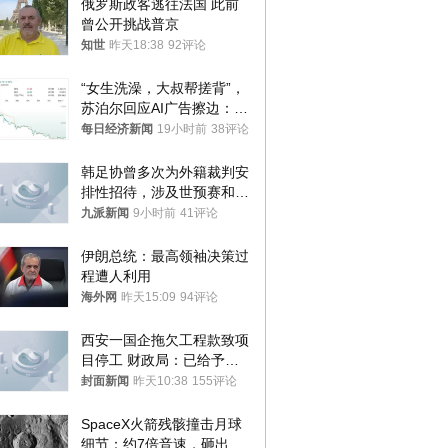
俄罗斯政客逃往法国 此前
曾公开挑战普京
知世
昨天18:38
92评论
“女生洗澡，大叔帮搓背”，
苏泊尔回应AI广告擦边：视
频全下架，已强化内容管理
每日经济新闻
19小时前
38评论
与审核
韩足协曾多次为外籍裁判安
排性招待，涉及世预赛和奥
预赛，韩足协回应
九派新闻
9小时前
41评论
伊朗总统：最高领袖决策过
程遭人利用
海外网
昨天15:09
94评论
西安一国企拖欠工程款致项
目停工 财政局：已给予处
分，正督促整改
封面新闻
昨天10:38
155评论
SpaceX火箭残骸撞击月球
细节：约7倍音速，砸出直