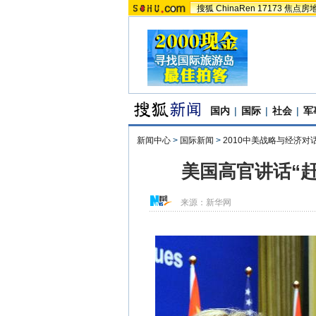
搜狐
ChinaRen
17173
焦点房
国内
|
国际
|
社会
|
军
新闻中心
>
国际新闻
>
2010中美战略与经济对
美国高官讲话“
来源：
新华网