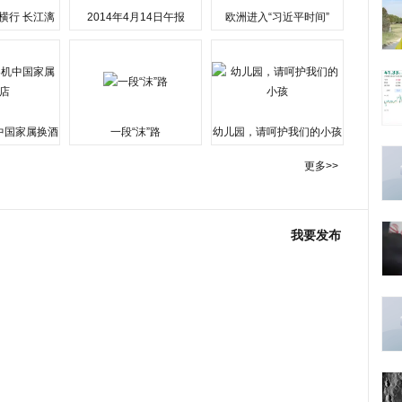
横行 长江漓
2014年4月14日午报
欧洲进入“习近平时间”
水围城
中国家属换酒
一段“沫”路
幼儿园，请呵护我们的小孩
更多>>
我要发布