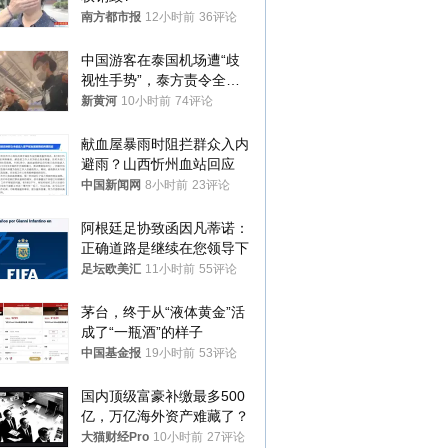
南方都市报
12小时前
36评论
中国游客在泰国机场遭“歧
视性手势”，泰方责令全面
调查，对责任人采取最严厉
新黄河
10小时前
74评论
处分
献血屋暴雨时阻拦群众入内
避雨？山西忻州血站回应
中国新闻网
8小时前
23评论
阿根廷足协致函因凡蒂诺：
正确道路是继续在您领导下
足坛欧美汇
11小时前
55评论
茅台，终于从“液体黄金”活
成了“一瓶酒”的样子
中国基金报
19小时前
53评论
国内顶级富豪补缴最多500
亿，万亿海外资产难藏了？
大猫财经Pro
10小时前
27评论