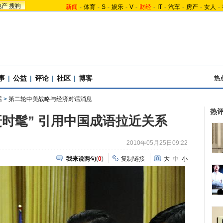
地产
搜狗
新闻
-
体育
-
S
-
娱乐
-
V
-
财经
-
IT
-
汽车
-
房产
-
女人
-
事
|
公益
|
评论
|
社区
|
博客
热
话
>
第二轮中美战略与经济对话消息
热
赶时髦” 引用中国成语拉近关系
2010年05月25日09:22
我来说两句
(
0
)
复制链接
大
中
小