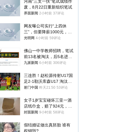
河南“三支一扶”笔试成绩作
废，8月22日重新组织笔试
界面新闻
2小时前
37评论
网友曝公司实行“上四休
三”，但要降薪1000元，不
接受只能辞职
光明网
4小时前
59评论
佛山一中学教师招聘，笔试
前13名被淘汰，后5名进体
检，被疑萝卜岗，官方通
九派新闻
6小时前
306评论
报：已叫停
三连胜！赵松源传射U17国
足2-1勒沃库森U17 淘汰赛
将战河床
射门中国
昨天21:50
53评论
女子1岁宝宝碰坏三亚一酒
店纸巾盒，赔了924元，发
帖吐槽后酒店退还一半的
封面新闻
9小时前
58评论
钱，当地市监局回应
假结婚证做出真胚胎 谁有
权销毁?