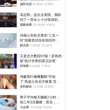
76岁老将扛旗
虚怀论语
9小时前
21评论
高志凯：这次去美国，我听
到了一些令人十分惊讶的消
息
观察者网
10小时前
40评论
河南公安机关查实“三支一
扶”招募笔试存在组织作弊
犯罪行为
新京报
3小时前
142评论
又是北大数院07级！苏炜杰
获“统计学界的诺贝尔奖”
环球网
4小时前
27评论
鸿蒙智行被曝删除“竹知
了”风波公告后又恢复 官媒
曾力挺：劝华为要大度的，
有料新语
3小时前
91评论
你们适不适合？
男子平均每天睡眠7小时，
却三年2次脑梗，医生：这
样睡觉更伤身
大众网
10小时前
25评论