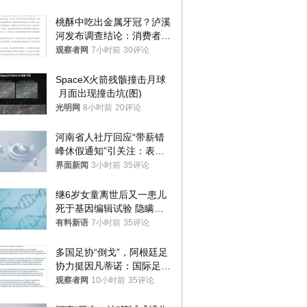
桃酥中吃出金属牙冠？泸溪
河发布调查结论：消费者已
澄清，所发视频情况不属实
观察者网
7小时前
30评论
SpaceX火箭残骸撞击月球
 月面出现撞击坑(图)
光明网
8小时前
20评论
河南省人社厅回应“带薪错
峰休假通知”引关注：表述
不够准确，待修改后印发
界面新闻
3小时前
35评论
继6岁女童离世后又一患儿
死于基因编辑试验 隐瞒一
年才对外披露
有料新语
7小时前
35评论
多国足协“倒戈”，阿根廷足
协力挺因凡蒂诺：国际足联
今后应继续在其领导下前行
观察者网
10小时前
35评论