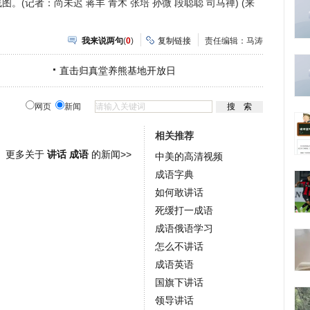
(记者：尚未迟 蒋丰 青木 张培 孙微 段聪聪 司马禅) (来
我来说两句
(
0
)
复制链接
责任编辑：马涛
直击归真堂养熊基地开放日
网页
新闻
相关推荐
更多关于
讲话 成语
的新闻>>
中美的高清视频
成语字典
如何敢讲话
死缓打一成语
成语俄语学习
怎么不讲话
成语英语
国旗下讲话
领导讲话