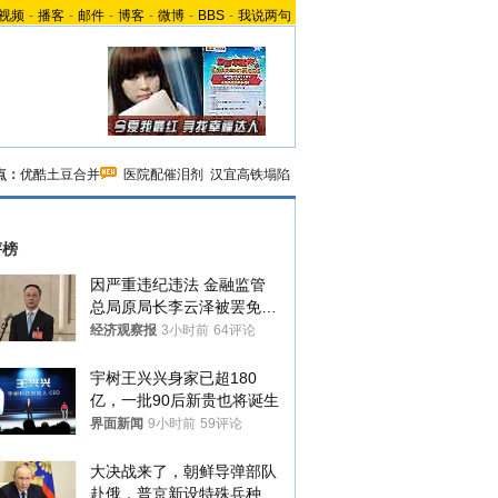
视频
-
播客
-
邮件
-
博客
-
微博
-
BBS
-
我说两句
点：
优酷土豆合并
医院配催泪剂
汉宜高铁塌陷
评榜
因严重违纪违法 金融监管
总局原局长李云泽被罢免全
国人大代表
经济观察报
3小时前
64评论
宇树王兴兴身家已超180
亿，一批90后新贵也将诞生
界面新闻
9小时前
59评论
大决战来了，朝鲜导弹部队
赴俄，普京新设特殊兵种，