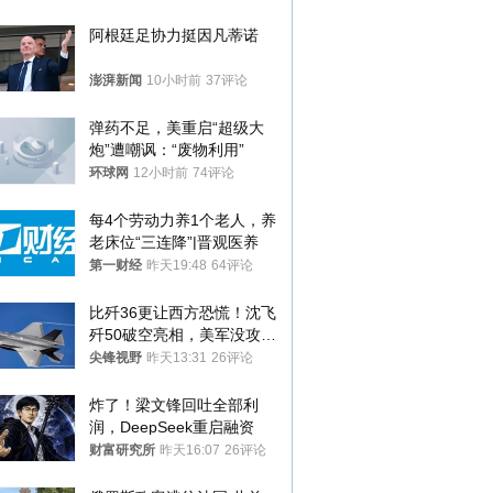
阿根廷足协力挺因凡蒂诺
澎湃新闻
10小时前
37评论
弹药不足，美重启“超级大
炮”遭嘲讽：“废物利用”
环球网
12小时前
74评论
每4个劳动力养1个老人，养
老床位“三连降”|晋观医养
第一财经
昨天19:48
64评论
比歼36更让西方恐慌！沈飞
歼50破空亮相，美军没攻克
的技术被拿下
尖锋视野
昨天13:31
26评论
炸了！梁文锋回吐全部利
润，DeepSeek重启融资
财富研究所
昨天16:07
26评论