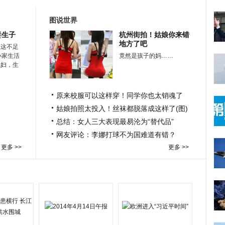
图说世界
妻生子
杭州街拍！姑娘你来错
地方了吧
在这不足
小家生活
竟然是孩子的妈……
媳妇，生
原来校服可以这样穿！同学你也太销魂了
姑娘拍照太投入！丝袜都脱落成这样了(图)
总结：女人三大表现最易沦为“替代品”
网友评论：李娜打球不为国难道有错？
更多 >>
更多 >>