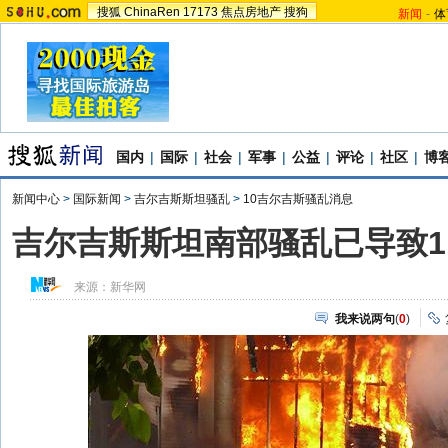
搜狐
ChinaRen
17173
焦点房地产
搜狗
新闻
-
体
国内
|
国际
|
社会
|
军事
|
公益
|
评论
|
社区
|
博
新闻中心
>
国际新闻
>
吉尔吉斯斯坦骚乱
>
10吉尔吉斯骚乱消息
吉尔吉斯斯坦南部骚乱已导致11
来源：
新华网
我来说两句
(
0
)