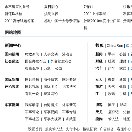
永不磨灭的番号
夏日甜心
7电影
快乐
新还珠格格
姚明退役
2011上海车展
私募
2011高考试题答案
感动中国十大母亲评选
社区2010年度行业口碑
贵州
榜
网站地图
新闻中心
搜狐
|
ChinaRen
|
焦
国内新闻
|
时政新闻
|
人事变动
|
港澳台
新闻
|
军事
|
公益
|
社会频道
|
国台办发布会
|
外交部发布会
财经
|
股票
|
理财
|
|
搜狐侃事
|
万象
|
公益
汽车
|
购车
|
家居
|
国际新闻
|
国际快报
|
海外博览
|
国际专题
女人
|
母婴
|
新娘
|
评论频道
|
国际视频
|
国际图片
|
记者博客
旅游
|
天气
|
健康
|
|
有此一说
|
搜狐网论
IT
|
数码
|
手机
|
军事新闻
|
我军动态
|
台海情报
|
外军新闻
博客
|
圈子
|
邮箱
|
|
军事评论
|
军事视频
|
军事专题
天龙
|
鹿鼎记
|
短信
|
军事社区
|
军事大视野
|
讲武堂
搜狗
|
输入法
|
地图
设置首页
-
搜狗输入法
-
支付中心
-
搜狐招聘
-
广告服务
-
客服中心