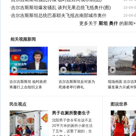
·
吉尔吉斯斯坦爆发骚乱 谈判无果总统飞抵奥什(图)
10-04-
·
吉尔吉斯斯坦总统巴基耶夫飞抵吉南部城市奥什
10-04-
更多关于
斯坦 奥什
的新闻>
相关视频新闻
吉尔吉斯斯坦 临时政府
吉尔吉斯斯坦反对派为
现场画面 吉尔吉
将履行上合组织义务
死难者举行葬礼
爆发暴力示威冲
民生视点
图说世界
男子在厕所娶妻生子
沈阳男子曾令军在这不足
20平方米的厕所小家生活
了五年，还娶了媳妇，生