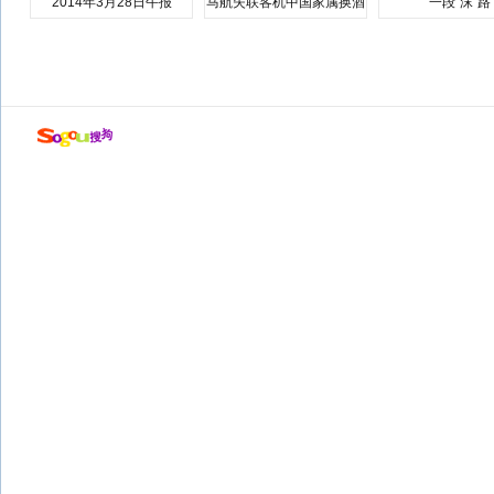
2014年3月28日午报
马航失联客机中国家属换酒
一段“沫”路
店