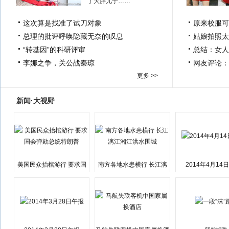
了大胖儿子……
这次算是找准了试刀对象
原来校服可
总理的批评呼唤隐藏无奈的叹息
姑娘拍照太
“转基因”的科研评审
总结：女人
李娜之争，关公战秦琼
网友评论：
更多 >>
新闻·大视野
美国民众抬棺游行 要求国
南方各地水患横行 长江漓
2014年4月14
会弹劾总统特朗普
江湘江洪水围城