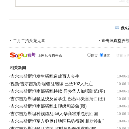
我来
二月二抬头龙见喜
直击归真堂养
上网从搜狗开始
网页
新闻
相关新闻
·
吉尔吉斯斯坦发生骚乱造成百人丧生
10-06-
·
视频:吉尔吉斯斯坦骚乱继续 已致102人死亡
10-06-
·
吉尔吉斯斯坦南部骚乱持续 异乡华人加强防范(图)
10-06-
·
吉尔吉斯斯坦骚乱殃及留学生 巴基耶夫言清白(图)
10-06-
·
吉尔吉斯斯坦南部骚乱出现缓和迹象(图)
10-06-
·
吉尔吉斯斯坦种族骚乱:华人华商将乘包机回国
10-06-
·
吉尔吉斯斯坦军方称奥什地区局势得到"相对控制"
10-06-
·
吉尔吉斯斯坦骚乱持续 临时政府向俄求助(图)
10-06-