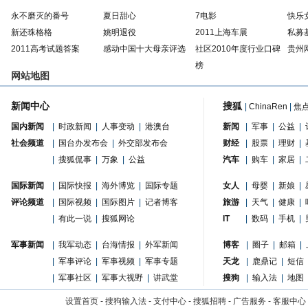
永不磨灭的番号
夏日甜心
7电影
快乐
新还珠格格
姚明退役
2011上海车展
私募
2011高考试题答案
感动中国十大母亲评选
社区2010年度行业口碑
贵州
榜
网站地图
新闻中心
搜狐
|
ChinaRen
|
焦
国内新闻
|
时政新闻
|
人事变动
|
港澳台
新闻
|
军事
|
公益
|
社会频道
|
国台办发布会
|
外交部发布会
财经
|
股票
|
理财
|
|
搜狐侃事
|
万象
|
公益
汽车
|
购车
|
家居
|
国际新闻
|
国际快报
|
海外博览
|
国际专题
女人
|
母婴
|
新娘
|
评论频道
|
国际视频
|
国际图片
|
记者博客
旅游
|
天气
|
健康
|
|
有此一说
|
搜狐网论
IT
|
数码
|
手机
|
军事新闻
|
我军动态
|
台海情报
|
外军新闻
博客
|
圈子
|
邮箱
|
|
军事评论
|
军事视频
|
军事专题
天龙
|
鹿鼎记
|
短信
|
军事社区
|
军事大视野
|
讲武堂
搜狗
|
输入法
|
地图
设置首页
-
搜狗输入法
-
支付中心
-
搜狐招聘
-
广告服务
-
客服中心