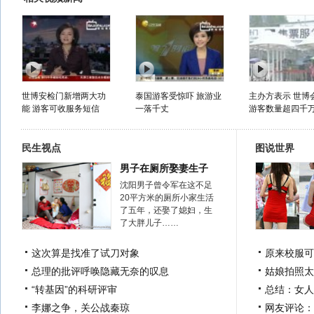
世博安检门新增两大功
泰国游客受惊吓 旅游业
主办方表示 世博
能 游客可收服务短信
一落千丈
游客数量超四千
民生视点
图说世界
男子在厕所娶妻生子
沈阳男子曾令军在这不足
20平方米的厕所小家生活
了五年，还娶了媳妇，生
了大胖儿子……
这次算是找准了试刀对象
原来校服可
总理的批评呼唤隐藏无奈的叹息
姑娘拍照太
“转基因”的科研评审
总结：女人
李娜之争，关公战秦琼
网友评论：