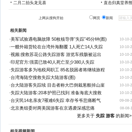
二月二抬头龙见喜
直击归真堂养
上网从搜狗开始
网页
新闻
相关新闻
·
美军试验遇电脑故障 50枚核导弹"失踪"45分钟(图)
10-10-
·
一艘外籍货轮在台湾外海翻覆 1人死亡14人失踪
10-10-
·
视频:搜救苏花公路失踪游客 游览车残骸被运出
10-10-
·
印尼官方:强震已致40人死亡至少380人失踪
10-10-
·
失踪游客多为地税局职工 85名脱困者将继续旅程
10-10-
·
台湾海陆空搜救失踪大陆游客(图)
10-10-
·
台大陆游客失踪续 目击者称大巴倒栽葱般掉山崖
10-10-
·
失踪大陆游客:20本护照已找到 准备海底大搜救
10-10-
·
台灾民14名亲友7罹难6失踪 幸存爷爷悲痛断气
09-08-
·
北京奥组委对两美国游客在京遇袭深感悲痛
08-08-
更多关于
失踪 游客
的新闻>
相关视频新闻