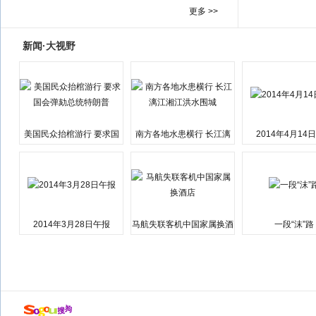
更多 >>
新闻·大视野
美国民众抬棺游行 要求国
南方各地水患横行 长江漓
2014年4月14
会弹劾总统特朗普
江湘江洪水围城
2014年3月28日午报
马航失联客机中国家属换酒
一段“沫”路
店