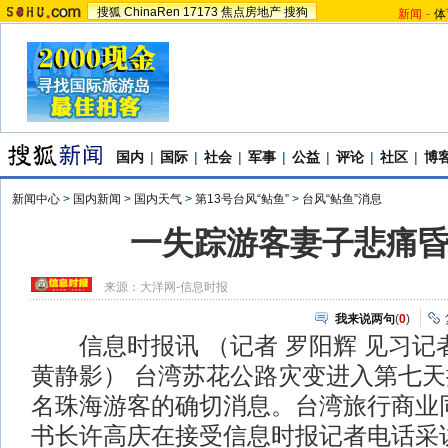
搜狐
ChinaRen
17173
焦点房地产
搜狗
新闻
-
体
国内
|
国际
|
社会
|
军事
|
公益
|
评论
|
社区
|
博
新闻中心
>
国内新闻
>
国内天气
>
第13号台风“鲇鱼”
>
台风“鲇鱼”消息
一失踪游客妻子悲痛
来源：
大洋网-信息时报
我来说两句
(
0
)
信息时报讯 （记者 罗阳辉 见习记者
黄静影） 台湾苏花公路灾变进入第七天
名珠海游客的确切消息。台湾旅行商业
书长许高庆在接受信息时报记者电话采访