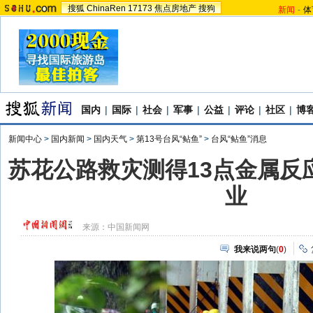
搜狐
ChinaRen
17173
焦点房地产
搜狗
新闻
-
体
国内
|
国际
|
社会
|
军事
|
公益
|
评论
|
社区
|
博
新闻中心
>
国内新闻
>
国内天气
>
第13号台风“鲇鱼”
>
台风“鲇鱼”消息
苏花公路救灾测得13点金属反
业
来源：
中国新闻网
我来说两句
(
0
)