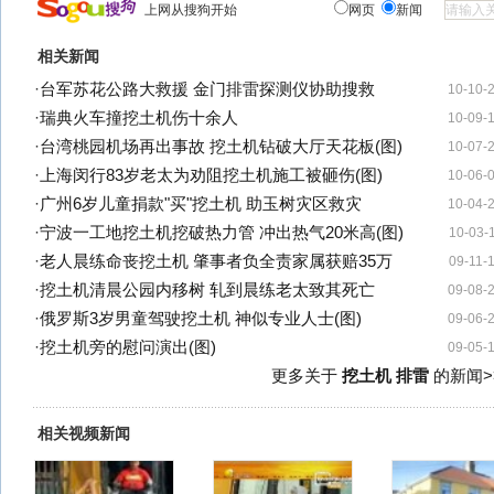
上网从搜狗开始
网页
新闻
相关新闻
·
台军苏花公路大救援 金门排雷探测仪协助搜救
10-10-
·
瑞典火车撞挖土机伤十余人
10-09-
·
台湾桃园机场再出事故 挖土机钻破大厅天花板(图)
10-07-
·
上海闵行83岁老太为劝阻挖土机施工被砸伤(图)
10-06-
·
广州6岁儿童捐款"买"挖土机 助玉树灾区救灾
10-04-
·
宁波一工地挖土机挖破热力管 冲出热气20米高(图)
10-03-
·
老人晨练命丧挖土机 肇事者负全责家属获赔35万
09-11-
·
挖土机清晨公园内移树 轧到晨练老太致其死亡
09-08-
·
俄罗斯3岁男童驾驶挖土机 神似专业人士(图)
09-06-
·
挖土机旁的慰问演出(图)
09-05-
更多关于
挖土机 排雷
的新闻>
相关视频新闻