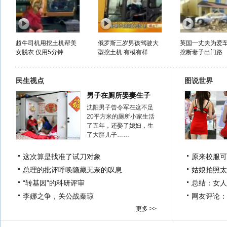
超牛司机用挖土机帮美
俄罗斯三岁男孩驾驶大
英国一丈夫为爱
女脱衣 仅用5分钟
型挖土机 有模有样
挖断妻子出门路
民生视点
图说世界
男子在厕所娶妻生子
沈阳男子曾令军在这不足
20平方米的厕所小家生活
了五年，还娶了媳妇，生
了大胖儿子……
这次算是找准了试刀对象
原来校服可
总理的批评呼唤隐藏无奈的叹息
姑娘拍照太
“转基因”的科研评审
总结：女人
李娜之争，关公战秦琼
网友评论：
更多 >>