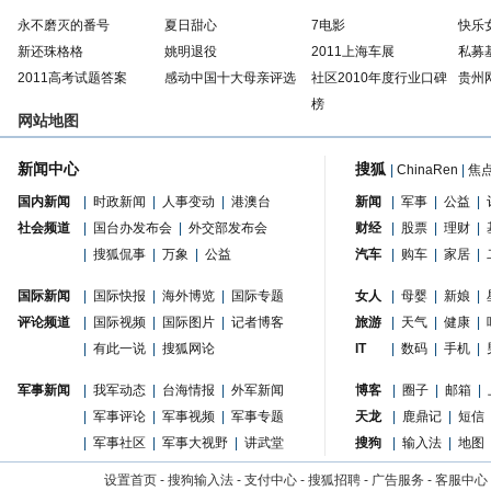
永不磨灭的番号
夏日甜心
7电影
快乐
新还珠格格
姚明退役
2011上海车展
私募
2011高考试题答案
感动中国十大母亲评选
社区2010年度行业口碑
贵州
榜
网站地图
新闻中心
搜狐
|
ChinaRen
|
焦
国内新闻
|
时政新闻
|
人事变动
|
港澳台
新闻
|
军事
|
公益
|
社会频道
|
国台办发布会
|
外交部发布会
财经
|
股票
|
理财
|
|
搜狐侃事
|
万象
|
公益
汽车
|
购车
|
家居
|
国际新闻
|
国际快报
|
海外博览
|
国际专题
女人
|
母婴
|
新娘
|
评论频道
|
国际视频
|
国际图片
|
记者博客
旅游
|
天气
|
健康
|
|
有此一说
|
搜狐网论
IT
|
数码
|
手机
|
军事新闻
|
我军动态
|
台海情报
|
外军新闻
博客
|
圈子
|
邮箱
|
|
军事评论
|
军事视频
|
军事专题
天龙
|
鹿鼎记
|
短信
|
军事社区
|
军事大视野
|
讲武堂
搜狗
|
输入法
|
地图
设置首页
-
搜狗输入法
-
支付中心
-
搜狐招聘
-
广告服务
-
客服中心