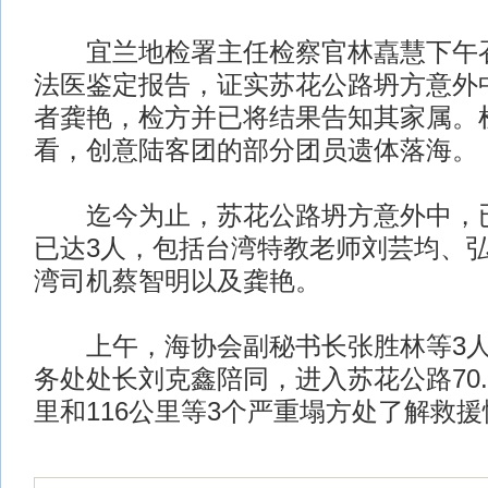
宜兰地检署主任检察官林嚞慧下午召
法医鉴定报告，证实苏花公路坍方意外
者龚艳，检方并已将结果告知其家属。
看，创意陆客团的部分团员遗体落海。
迄今为止，苏花公路坍方意外中，已
已达3人，包括台湾特教老师刘芸均、
湾司机蔡智明以及龚艳。
上午，海协会副秘书长张胜林等3人
务处处长刘克鑫陪同，进入苏花公路70.0
里和116公里等3个严重塌方处了解救