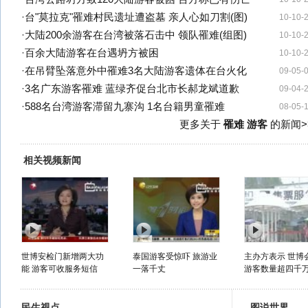
·
台"莫拉克"罹难村民遗址遭盗墓 亲人心如刀割(图)
10-10-
·
大陆200余游客在台湾被落石击中 领队罹难(组图)
10-10-
·
百余大陆游客在台遇坍方被困
10-10-
·
在吊臂坠落意外中罹难3名大陆游客遗体在台火化
09-05-
·
3名广东游客罹难 蓝绿齐促台北市长郝龙斌道歉
09-04-
·
588名台湾游客滞留九寨沟 1名台籍男童罹难
08-05-
更多关于
罹难 游客
的新闻>
相关视频新闻
世博安检门新增两大功
泰国游客受惊吓 旅游业
主办方表示 世博
能 游客可收服务短信
一落千丈
游客数量超四千
民生视点
图说世界