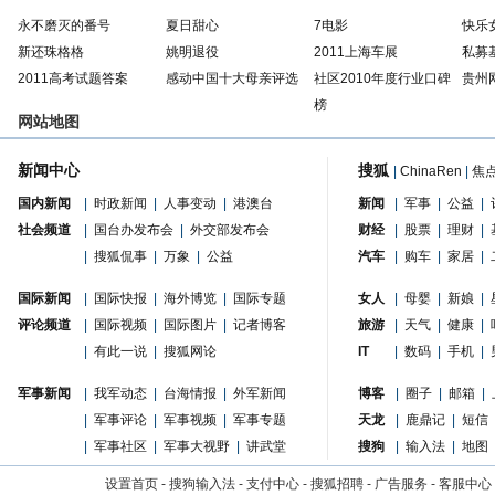
永不磨灭的番号
夏日甜心
7电影
快乐
新还珠格格
姚明退役
2011上海车展
私募
2011高考试题答案
感动中国十大母亲评选
社区2010年度行业口碑
贵州
榜
网站地图
新闻中心
搜狐
|
ChinaRen
|
焦
国内新闻
|
时政新闻
|
人事变动
|
港澳台
新闻
|
军事
|
公益
|
社会频道
|
国台办发布会
|
外交部发布会
财经
|
股票
|
理财
|
|
搜狐侃事
|
万象
|
公益
汽车
|
购车
|
家居
|
国际新闻
|
国际快报
|
海外博览
|
国际专题
女人
|
母婴
|
新娘
|
评论频道
|
国际视频
|
国际图片
|
记者博客
旅游
|
天气
|
健康
|
|
有此一说
|
搜狐网论
IT
|
数码
|
手机
|
军事新闻
|
我军动态
|
台海情报
|
外军新闻
博客
|
圈子
|
邮箱
|
|
军事评论
|
军事视频
|
军事专题
天龙
|
鹿鼎记
|
短信
|
军事社区
|
军事大视野
|
讲武堂
搜狗
|
输入法
|
地图
设置首页
-
搜狗输入法
-
支付中心
-
搜狐招聘
-
广告服务
-
客服中心