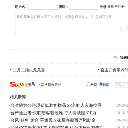
新用户注册
用户名：
密码：
我来
二月二抬头龙见喜
直击归真堂养
上网从搜狗开始
网页
新闻
相关新闻
·
台湾坍方公路现疑似游客物品 22名蛙人入海搜寻
10-10-
·
台产险业者:失联陆客若罹难 每人将获赔310万
10-10-
·
台风"鲇鱼"袭台 罹难民众家属各获百万慰助金
10-10-
·
台湾公路坍方致120大陆游客被困 台方称已有伤亡
10-10-