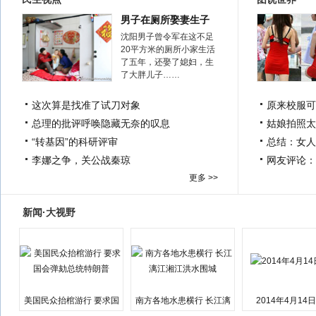
男子在厕所娶妻生子
沈阳男子曾令军在这不足
20平方米的厕所小家生活
了五年，还娶了媳妇，生
了大胖儿子……
这次算是找准了试刀对象
原来校服可
总理的批评呼唤隐藏无奈的叹息
姑娘拍照太
“转基因”的科研评审
总结：女人
李娜之争，关公战秦琼
网友评论：
更多 >>
新闻·大视野
美国民众抬棺游行 要求国
南方各地水患横行 长江漓
2014年4月14
会弹劾总统特朗普
江湘江洪水围城