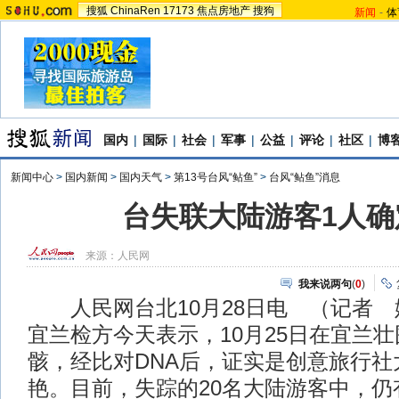
搜狐
ChinaRen
17173
焦点房地产
搜狗
新闻
-
体
国内
|
国际
|
社会
|
军事
|
公益
|
评论
|
社区
|
博
新闻中心
>
国内新闻
>
国内天气
>
第13号台风“鲇鱼”
>
台风“鲇鱼”消息
台失联大陆游客1人确
来源：
人民网
我来说两句
(
0
)
人民网台北10月28日电 （记者 
宜兰检方今天表示，10月25日在宜兰
骸，经比对DNA后，证实是创意旅行社
艳。目前，失踪的20名大陆游客中，仍