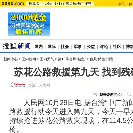
搜狐
ChinaRen
17173
焦点房地产
搜狗
新闻
-
体
国内
|
国际
|
社会
|
军事
|
公益
|
评论
|
社区
|
博
新闻中心
>
国内新闻
>
国内天气
>
第13号台风“鲇鱼”
>
台风“鲇鱼”消息
苏花公路救援第九天 找到残
来源：
人民网
我来说两句
(
0
)
人民网10月29日电 据台湾“中广新
路救援行动今天进入第九天，今天一早
持续抢进苏花公路救灾现场，在114.5
椅。