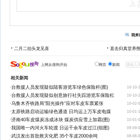
我来
二月二抬头龙见喜
直击归真堂养
上网从搜狗开始
网页
新闻
相关新闻
·
台救援人员发现疑似陆客游览车绿色保险杆(图)
10-10-
·
台救援人员发现疑似创意旅行社失踪游览车保险杠
10-10-
·
乌鲁木齐铁路局"阳光操作"应对车皮车票紧张
10-02-
·
太原铁路启动运输绿色通道 日均运上万车皮电煤
10-01-
·
济南40车皮煤炭冻成冰块 煤炭供应雪上加霜(图)
10-01-
·
我国唯一内河火车轮渡 日运千余车皮过江(组图)
09-09-
·
武汉发出首批救灾化肥 35个车皮2000余吨
08-06-