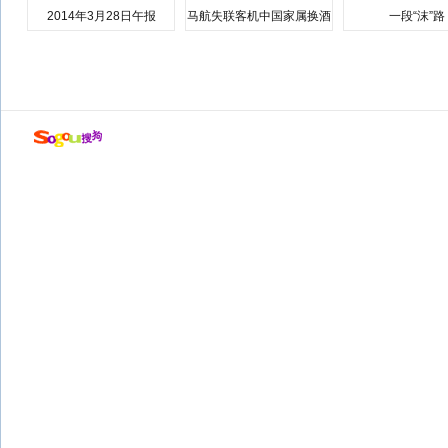
2014年3月28日午报
马航失联客机中国家属换酒
一段“沫”路
店