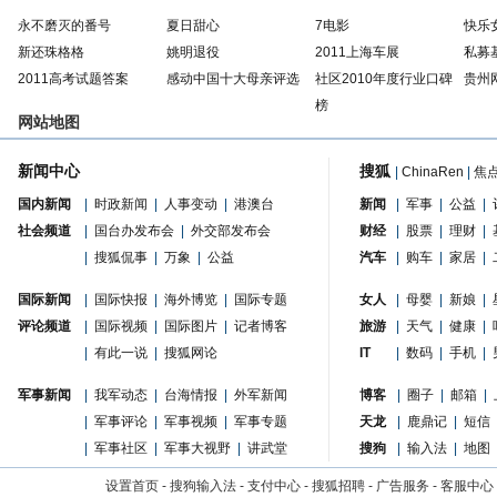
永不磨灭的番号
夏日甜心
7电影
快乐
新还珠格格
姚明退役
2011上海车展
私募
2011高考试题答案
感动中国十大母亲评选
社区2010年度行业口碑
贵州
榜
网站地图
新闻中心
搜狐
|
ChinaRen
|
焦
国内新闻
|
时政新闻
|
人事变动
|
港澳台
新闻
|
军事
|
公益
|
社会频道
|
国台办发布会
|
外交部发布会
财经
|
股票
|
理财
|
|
搜狐侃事
|
万象
|
公益
汽车
|
购车
|
家居
|
国际新闻
|
国际快报
|
海外博览
|
国际专题
女人
|
母婴
|
新娘
|
评论频道
|
国际视频
|
国际图片
|
记者博客
旅游
|
天气
|
健康
|
|
有此一说
|
搜狐网论
IT
|
数码
|
手机
|
军事新闻
|
我军动态
|
台海情报
|
外军新闻
博客
|
圈子
|
邮箱
|
|
军事评论
|
军事视频
|
军事专题
天龙
|
鹿鼎记
|
短信
|
军事社区
|
军事大视野
|
讲武堂
搜狗
|
输入法
|
地图
设置首页
-
搜狗输入法
-
支付中心
-
搜狐招聘
-
广告服务
-
客服中心