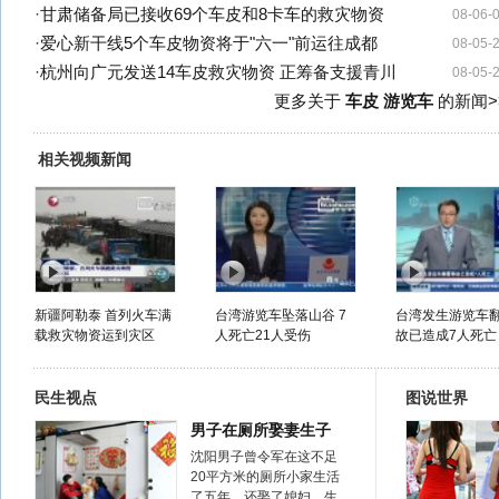
·
甘肃储备局已接收69个车皮和8卡车的救灾物资
08-06-
·
爱心新干线5个车皮物资将于"六一"前运往成都
08-05-
·
杭州向广元发送14车皮救灾物资 正筹备支援青川
08-05-
更多关于
车皮 游览车
的新闻>
相关视频新闻
新疆阿勒泰 首列火车满
台湾游览车坠落山谷 7
台湾发生游览车
载救灾物资运到灾区
人死亡21人受伤
故已造成7人死亡
民生视点
图说世界
男子在厕所娶妻生子
沈阳男子曾令军在这不足
20平方米的厕所小家生活
了五年，还娶了媳妇，生