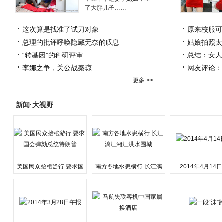
了大胖儿子……
这次算是找准了试刀对象
原来校服可
总理的批评呼唤隐藏无奈的叹息
姑娘拍照太
“转基因”的科研评审
总结：女人
李娜之争，关公战秦琼
网友评论：
更多 >>
新闻·大视野
美国民众抬棺游行 要求国
南方各地水患横行 长江漓
2014年4月14
会弹劾总统特朗普
江湘江洪水围城