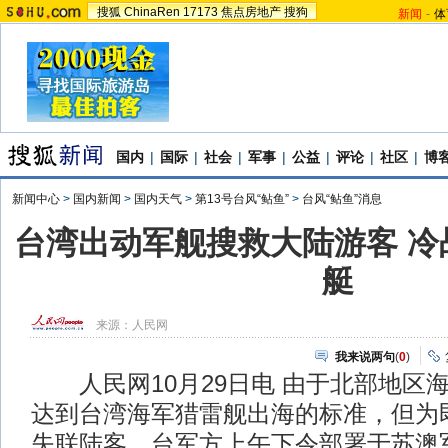
搜狐
ChinaRen
17173
焦点房地产
搜狗
新闻
-
体
国内
|
国际
|
社会
|
军事
|
公益
|
评论
|
社区
|
博
新闻中心
>
国内新闻
>
国内天气
>
第13号台风“鲇鱼”
>
台风“鲇鱼”消息
台湾出动军舰搜救大陆游客 冷
艇
来源：
人民网
我来说两句
(
0
)
人民网10月29日电 由于北部地区
达到台湾海军猎雷舰出海的标准，但为
失联陆客，台军方上午下令部署于苏澳军