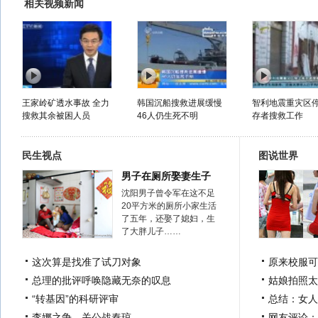
相关视频新闻
王家岭矿透水事故 全力
韩国沉船搜救进展缓慢
智利地震重灾区
搜救其余被困人员
46人仍生死不明
存者搜救工作
民生视点
图说世界
男子在厕所娶妻生子
沈阳男子曾令军在这不足
20平方米的厕所小家生活
了五年，还娶了媳妇，生
了大胖儿子……
这次算是找准了试刀对象
原来校服可
总理的批评呼唤隐藏无奈的叹息
姑娘拍照太
“转基因”的科研评审
总结：女人
李娜之争，关公战秦琼
网友评论：