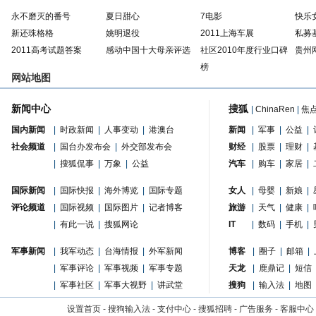
永不磨灭的番号
夏日甜心
7电影
快乐
新还珠格格
姚明退役
2011上海车展
私募
2011高考试题答案
感动中国十大母亲评选
社区2010年度行业口碑
贵州
榜
网站地图
新闻中心
搜狐
|
ChinaRen
|
焦
国内新闻
|
时政新闻
|
人事变动
|
港澳台
新闻
|
军事
|
公益
|
社会频道
|
国台办发布会
|
外交部发布会
财经
|
股票
|
理财
|
|
搜狐侃事
|
万象
|
公益
汽车
|
购车
|
家居
|
国际新闻
|
国际快报
|
海外博览
|
国际专题
女人
|
母婴
|
新娘
|
评论频道
|
国际视频
|
国际图片
|
记者博客
旅游
|
天气
|
健康
|
|
有此一说
|
搜狐网论
IT
|
数码
|
手机
|
军事新闻
|
我军动态
|
台海情报
|
外军新闻
博客
|
圈子
|
邮箱
|
|
军事评论
|
军事视频
|
军事专题
天龙
|
鹿鼎记
|
短信
|
军事社区
|
军事大视野
|
讲武堂
搜狗
|
输入法
|
地图
设置首页
-
搜狗输入法
-
支付中心
-
搜狐招聘
-
广告服务
-
客服中心