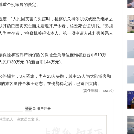
尊重个别家属的决定。
定，“人民因灾害而失踪时，检察机关得依职权或应为继承之
认其确已因灾死亡而未发现其尸体者，核发死亡证明书。”另规
人尚生存者，“检察机关得依本人、第一项申请人或利害关系人
险和富邦产物保险的保险金为每位罹难者新台币510万
币30万元 (约新台币144万元)。
塌方，3人罹难，尚有23人失踪，其中19人为大陆游客和
伤的旅客董仲全和王达志，在伤势稳定后，已返回大陆。
(责任编辑：news6)
新用户注册