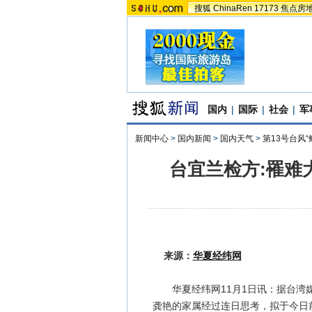
搜狐
ChinaRen
17173
焦点房
国内
|
国际
|
社会
|
军
新闻中心
>
国内新闻
>
国内天气
>
第13号台风“
台宜兰检方:罹难
来源：
华夏经纬网
华夏经纬网11月1日讯：据台湾媒
龚艳的家属经过连日思考，拟于今日