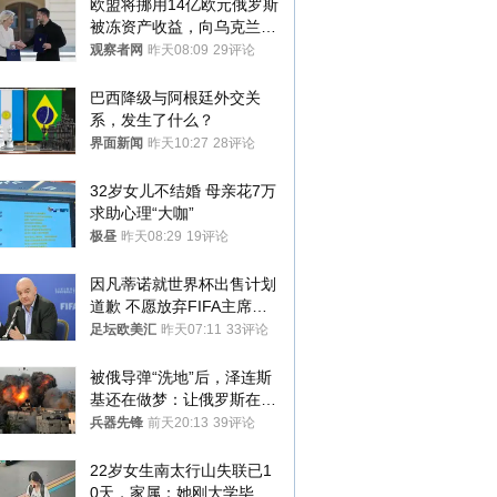
欧盟将挪用14亿欧元俄罗斯
被冻资产收益，向乌克兰提
供援助
观察者网
昨天08:09
29评论
巴西降级与阿根廷外交关
系，发生了什么？
界面新闻
昨天10:27
28评论
32岁女儿不结婚 母亲花7万
求助心理“大咖”
极昼
昨天08:29
19评论
因凡蒂诺就世界杯出售计划
道歉 不愿放弃FIFA主席职
位
足坛欧美汇
昨天07:11
33评论
被俄导弹“洗地”后，泽连斯
基还在做梦：让俄罗斯在冬
季前求和？
兵器先锋
前天20:13
39评论
22岁女生南太行山失联已1
0天，家属：她刚大学毕业