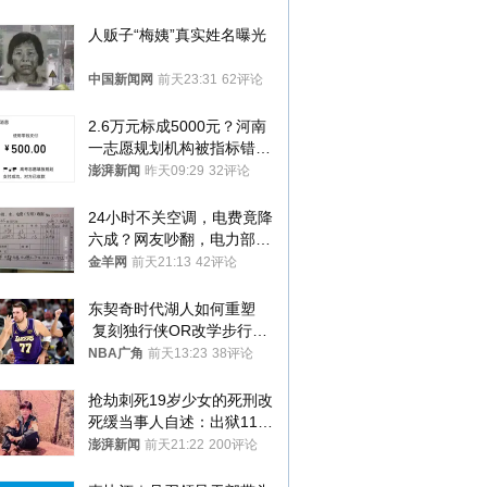
人贩子“梅姨”真实姓名曝光
中国新闻网
前天23:31
62评论
2.6万元标成5000元？河南
一志愿规划机构被指标错学
费致考生复读
澎湃新闻
昨天09:29
32评论
24小时不关空调，电费竟降
六成？网友吵翻，电力部门
回应→
金羊网
前天21:13
42评论
东契奇时代湖人如何重塑
 复刻独行侠OR改学步行
者？
NBA广角
前天13:23
38评论
抢劫刺死19岁少女的死刑改
死缓当事人自述：出狱11年
间始终刻意躲避被害人家属
澎湃新闻
前天21:22
200评论