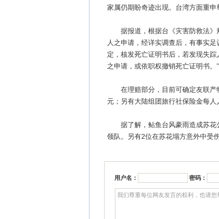
家属仍期盼奇迹出现。台湾方面重申
据报道，根据台《灾害防救法》规
人之申请，经详实调查后，有事实足
定，核发死亡证明书后，若发现失踪
之申请，或依职权撤销死亡证明书。”
在理赔部分，目前可确定友联产物保
元；另有大陆组团旅行社保险金每人人民
据了解，鲇鱼台风豪雨造成苏花公路
领队。另有2位在苏花塌方意外中受
用户名：
密码：