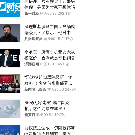
壹快评｜号召领导干部带头
休假，是因为大家不想休吗
第一财经
昨天09:32
202评论
泽连斯基谈到中国，当场就
给众人下了指示，他对中国
和中乌关系，显然又有了新
兵器观察员
前天09:15
34评论
的想法
余承东：所有手机都要大规
模涨价，否则就是亏损销售
澎湃新闻
昨天12:15
45评论
“迅速掀起扫黑除恶新一轮
攻势”！多省份密集部署，
公布举报方式
新闻资讯综合
前天21:53
247评论
法院认为“老登”属年龄贬
损，这个词错在哪里？
新黄河
昨天09:54
49评论
协议接近达成，伊朗披露海
峡新航道通行细节，美方再