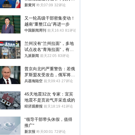
提“倒计时”
新黄河
昨天07:09
32评论
又一轮高级干部密集变动！
越南“重整江山”再进一步
中国新闻周刊
前天16:43
81评论
兰州没有“兰州拉面”，多地
试点改名“青海拉面”，有商
家改名已两年
九派新闻
前天22:05
83评论
普京向北约严重警告：若俄
罗斯盟友受攻击，俄军将动
用核武器保护
兵器海陆空
前天09:43
27评论
45天地震32次 专家：宜宾
地震不是页岩气开采造成的
经济观察报
前天18:19
41评论
“领导干部带头休假，值得
推广”
新京报
昨天00:01
72评论