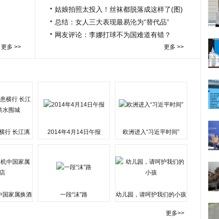
姑娘拍照太投入！丝袜都脱落成这样了(图)
总结：女人三大表现最易沦为“替代品”
网友评论：李娜打球不为国难道有错？
更多 >>
更多 >>
横行 长江漓
2014年4月14日午报
欧洲进入“习近平时间”
水围城
中国家属换酒
一段“沫”路
幼儿园，请呵护我们的小孩
更多>>