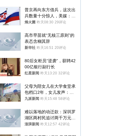
普京再向东方借兵，这次出
兵数量十分惊人，美媒：俄
朝要动真格？
烽火菌
昨天08:30
29评论
高市早苗就“无核三原则”的
表态含糊其辞
新华社
昨天16:51
20评论
80后女柜员“逆袭”，获聘42
00亿银行副行长
红星新闻
昨天13:20
32评论
父母为陪女儿在大学食堂承
包档口2年，女儿发声：初
衷是为了陪伴，毕业后将不
九派新闻
昨天15:48
58评论
再营业
难以落地的动迁款：深圳罗
湖区两村民追讨两千万元动
迁款八年未果
澎湃新闻
昨天12:57
42评论