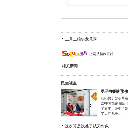
二月二抬头龙见喜
上网从搜狗开始
相关新闻
民生视点
男子在厕所娶
沈阳男子曾令军
20平方米的厕所
了五年，还娶了
了大胖儿子……
这次算是找准了试刀对象