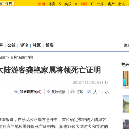
地产
搜狗
新闻
-
体育
-
S
-
娱乐
-
V
-
财经
-
IT
-
汽车
-
房产
-
女人
-
事
|
公益
|
评论
|
社区
|
博客
热
鲇鱼”
>
台风“鲇鱼”消息
热
大陆游客龚艳家属将领死亡证明
2010年11月01日11:12
大
中
我来说两句
(
0
)
复制链接
打印
小
体报道，在苏花公路塌方意外中，首位确定罹难的大陆游客
前往宜兰地检署领取死亡证明书。其他19位大陆游客和导游的