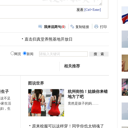
[Ctrl+Enter]
我来说两句
(
0
)
复制链接
打印
直击归真堂养熊基地开放日
网页
新闻
相关推荐
图说世界
妻生子
杭州街拍！姑娘你来错
地方了吧
在这不足
小家生活
竟然是孩子的妈……
媳妇，生
原来校服可以这样穿！同学你也太销魂了