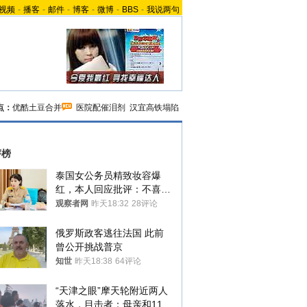
视频
-
播客
-
邮件
-
博客
-
微博
-
BBS
-
我说两句
点：
优酷土豆合并
医院配催泪剂
汉宜高铁塌陷
评榜
泰国女公务员精致妆容爆
红，本人回应批评：不喜欢
就别看
观察者网
昨天18:32
28评论
俄罗斯政客逃往法国 此前
曾公开挑战普京
知世
昨天18:38
64评论
“天津之眼”摩天轮附近两人
落水，目击者：母亲和11岁