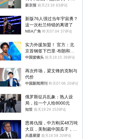
想到山里旅行
新京报
前天23:18
63评论
新版76人强过当年宇宙勇？
这一次杜兰特错的离谱了
NBA广角
昨天07:04
37评论
实力外援加盟！ 官方：北
京首钢签下巴里·布朗和桑
普森
中国篮镜头
前天18:15
39评论
再次炸场，梁文锋的克制与
代价
中国新闻周刊
昨天07:06
20评论
俄罗斯征兵乱象：熟人设
局，拉一个人给8000元
知世
前天19:29
153评论
恩将仇报，中方刚买48万吨
大豆，美制裁中国瓜子，布
林肯措辞变了
兵器展望
前天16:58
20评论