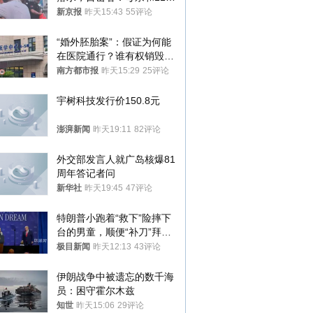
儿子先后被打捞上岸
新京报
昨天15:43
55评论
“婚外胚胎案”：假证为何能
在医院通行？谁有权销毁胚
胎？
南方都市报
昨天15:29
25评论
宇树科技发行价150.8元
澎湃新闻
昨天19:11
82评论
外交部发言人就广岛核爆81
周年答记者问
新华社
昨天19:45
47评论
特朗普小跑着“救下”险摔下
台的男童，顺便“补刀”拜
登：“我可不想他像拜登一
极目新闻
昨天12:13
43评论
样摔下来”
伊朗战争中被遗忘的数千海
员：困守霍尔木兹
知世
昨天15:06
29评论