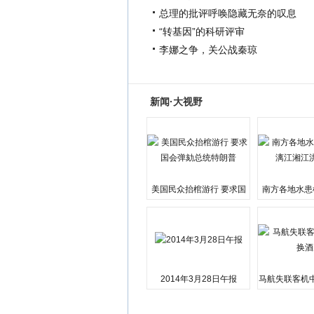
总理的批评呼唤隐藏无奈的叹息
“转基因”的科研评审
李娜之争，关公战秦琼
新闻·大视野
美国民众抬棺游行 要求国
南方各地水患
会弹劾总统特朗普
江湘江洪
2014年3月28日午报
马航失联客机
店