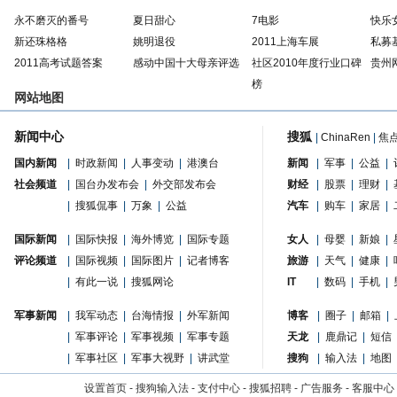
永不磨灭的番号
夏日甜心
7电影
快乐
新还珠格格
姚明退役
2011上海车展
私募
2011高考试题答案
感动中国十大母亲评选
社区2010年度行业口碑
贵州
榜
网站地图
新闻中心
搜狐
|
ChinaRen
|
焦
国内新闻
|
时政新闻
|
人事变动
|
港澳台
新闻
|
军事
|
公益
|
社会频道
|
国台办发布会
|
外交部发布会
财经
|
股票
|
理财
|
|
搜狐侃事
|
万象
|
公益
汽车
|
购车
|
家居
|
国际新闻
|
国际快报
|
海外博览
|
国际专题
女人
|
母婴
|
新娘
|
评论频道
|
国际视频
|
国际图片
|
记者博客
旅游
|
天气
|
健康
|
|
有此一说
|
搜狐网论
IT
|
数码
|
手机
|
军事新闻
|
我军动态
|
台海情报
|
外军新闻
博客
|
圈子
|
邮箱
|
|
军事评论
|
军事视频
|
军事专题
天龙
|
鹿鼎记
|
短信
|
军事社区
|
军事大视野
|
讲武堂
搜狗
|
输入法
|
地图
设置首页
-
搜狗输入法
-
支付中心
-
搜狐招聘
-
广告服务
-
客服中心